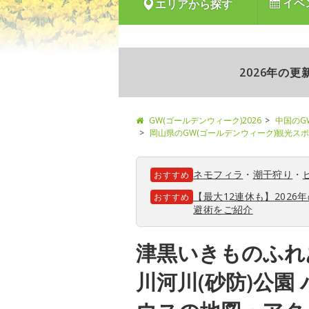
イベ
エリアから探す
2026年の
GW(ゴールデンウィーク)2026
中国のG
岡山県のGW(ゴールデンウィーク)観光ス
ネモフィラ
・
潮干狩り
・
おすすめ
【最大12連休も】202
おすすめ
避術をご紹介
津黒いきものふれ
川河川(砂防)公園