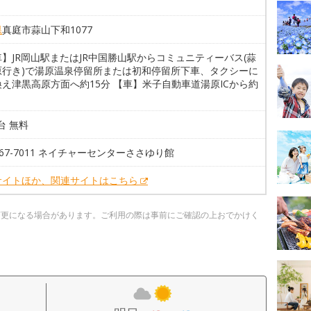
県
真庭市蒜山下和1077
】JR岡山駅またはJR中国勝山駅からコミュニティーバス(蒜
原行き)で湯原温泉停留所または初和停留所下車、タクシーに
え津黒高原方面へ約15分 【車】米子自動車道湯原ICから約
0台 無料
7-67-7011 ネイチャーセンターささゆり館
サイトほか、関連サイトはこちら
変更になる場合があります。ご利用の際は事前にご確認の上おでかけく