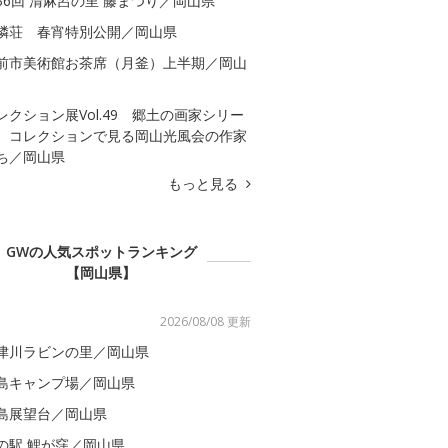
36回 清麻呂の里 藤まつり／岡山県
隣荘 春宵特別公開／岡山県
前市美術館お茶席（月釜）上半期／岡山
レクション展Vol.49 郷土の画家シリー
 コレクションで見る岡山光風会の作家
ち／岡山県
もっと見る
GWの人気スポットランキング
【岡山県】
2026/08/08 更新
津川ラビンの里／岡山県
島キャンプ場／岡山県
島展望台／岡山県
の駅 鯉が窪／岡山県