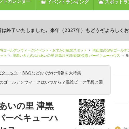
ントカレンダー
イベントランキング
スポットラ
更新は終了いたしました。来年（2027年）もどうぞよろしく
W(ゴールデンウィーク)イベント・おでかけ観光スポット
岡山県のGW(ゴールデ
ポット
津黒いきものふれあいの里 津黒川河川(砂防)公園 バーベキューハウス
ピクニック
・
BBQ
などおでかけ情報を大特集
6年のゴールデンウィークはいつから？混雑ピーク予想と回
あいの里 津黒
 バーベキューハ