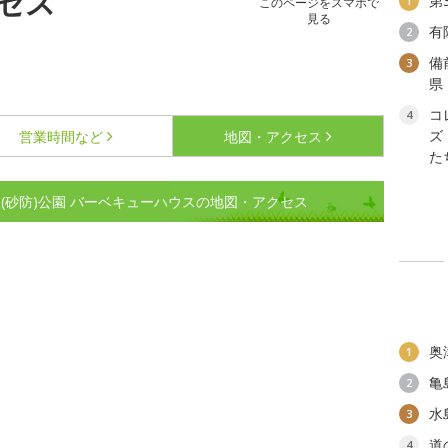
セス
第
1
このページをスマホで
見る
有
2
備
3
県
コ
4
ズ
営業時間など
地図・アクセス
た
(砂防)公園 バーベキューハウスの地図・アクセス
奥
1
亀
2
水
3
道
4