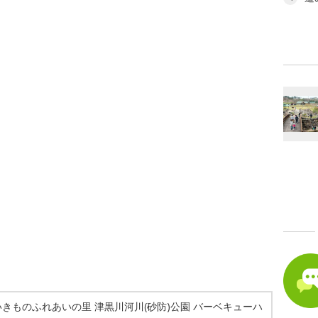
きものふれあいの里 津黒川河川(砂防)公園 バーベキューハ