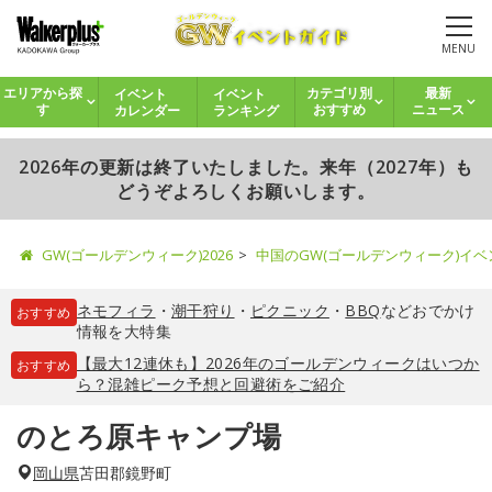
MENU
イベント
イベント
エリアから探
カテゴリ別
最新
カレンダー
ランキング
す
おすすめ
ニュース
2026年の更新は終了いたしました。来年（2027年）も
どうぞよろしくお願いします。
GW(ゴールデンウィーク)2026
中国のGW(ゴールデンウィーク)イ
ネモフィラ
・
潮干狩り
・
ピクニック
・
BBQ
などおでかけ
おすすめ
情報を大特集
【最大12連休も】2026年のゴールデンウィークはいつか
おすすめ
ら？混雑ピーク予想と回避術をご紹介
のとろ原キャンプ場
岡山県
苫田郡鏡野町