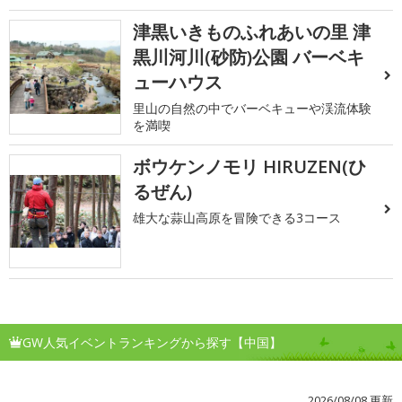
津黒いきものふれあいの里 津
黒川河川(砂防)公園 バーベキ
ューハウス
里山の自然の中でバーベキューや渓流体験
を満喫
ボウケンノモリ HIRUZEN(ひ
るぜん)
雄大な蒜山高原を冒険できる3コース
GW人気イベントランキングから探す【中国】
2026/08/08 更新