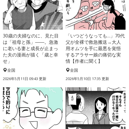
30歳の夫婦なのに、見た目
「いつどうなっても…」70代
は「祖母と孫」――。急激
父が全裸で救急搬送→大人
に老いる妻と成長が止まっ
用オムツを手に最悪を覚悟
た夫の漫画が描く「歳と幸
するアラサー娘の痛切な実
せ」
情【作者に聞く】
全国
全国
2026年5月11日 09:43 更新
2026年5月10日 17:35 更新