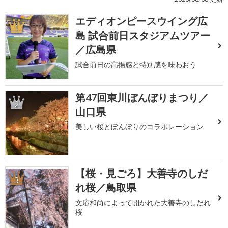
エディオンピースウイング広
1
島 試合前日スタジアムツアー
／広島県
試合前日の高揚感と特別感を味わおう
第47回東川ぼんぼりまつり／
2
山口県
美しい桜とぼんぼりのコラボレーション
【桜・見ごろ】大善寺のしだ
3
れ桜／鳥取県
文応和尚によって開かれた大善寺のしだれ
桜