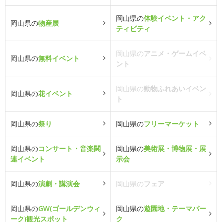
岡山県の
体験イベント・アク
岡山県の
物産展
ティビティ
岡山県の
アニメ・ゲームイベ
岡山県の
無料イベント
ント
岡山県の
動物ふれあいイベン
岡山県の
花イベント
ト
岡山県の
祭り
岡山県の
フリーマーケット
岡山県の
コンサート・音楽関
岡山県の
美術展・博物展・展
連イベント
示会
岡山県の
演劇・講演会
岡山県の
フェア
岡山県の
GW(ゴールデンウィ
岡山県の
遊園地・テーマパー
ーク)観光スポット
ク