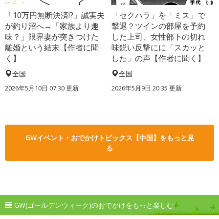
「10万円無断決済!?」誠実夫
「セクハラ」を「ミス」で
が釣り沼へ→「家族より趣
撃退？ツインの部屋を予約
味？」限界妻が突きつけた
した上司、女性部下の切れ
離婚という結末【作者に聞
味鋭い反撃にに「スカッと
く】
した」の声【作者に聞く】
全国
全国
2026年5月10日 07:30 更新
2026年5月9日 20:35 更新
GWイベント・おでかけトピックス【中国】をもっと見
る
GW(ゴールデンウィーク)のおでかけをもっと楽しむ