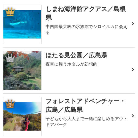
しまね海洋館アクアス／島根
1
県
中四国最大級の水族館でシロイルカに会え
る
ほたる見公園／広島県
2
夜空に舞うホタルが幻想的
フォレストアドベンチャー・
3
広島／広島県
子どもから大人まで一緒に楽しめるアウト
ドアパーク