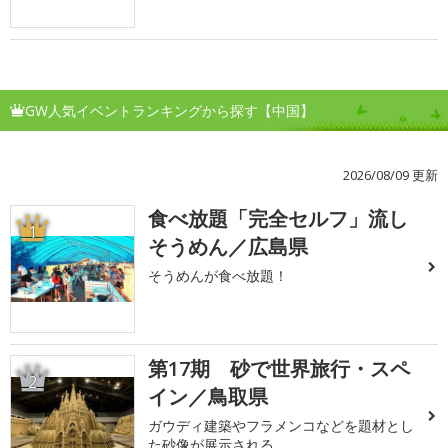
GW人気イベントランキングから探す【中国】
2026/08/09 更新
食べ放題「完全セルフ」流し
1
そうめん／広島県
そうめんが食べ放題！
第17期 砂で世界旅行・スペ
2
イン／鳥取県
ガウディ建築やフラメンコなどを題材とし
た砂像が展示される