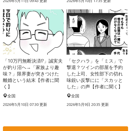
2026年5月11日 09:43 更新
2026年5月10日 17:35 更新
「10万円無断決済!?」誠実夫
「セクハラ」を「ミス」で
が釣り沼へ→「家族より趣
撃退？ツインの部屋を予約
味？」限界妻が突きつけた
した上司、女性部下の切れ
離婚という結末【作者に聞
味鋭い反撃にに「スカッと
く】
した」の声【作者に聞く】
全国
全国
2026年5月10日 07:30 更新
2026年5月9日 20:35 更新