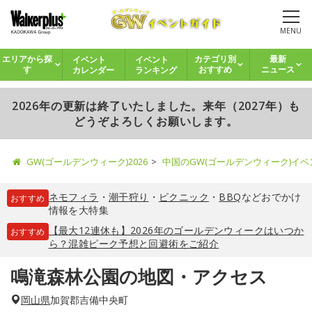
MENU
イベント
イベント
エリアから探
カテゴリ別
最新
カレンダー
ランキング
す
おすすめ
ニュース
2026年の更新は終了いたしました。来年（2027年）も
どうぞよろしくお願いします。
GW(ゴールデンウィーク)2026
中国のGW(ゴールデンウィーク)イ
ネモフィラ
・
潮干狩り
・
ピクニック
・
BBQ
などおでかけ
おすすめ
情報を大特集
【最大12連休も】2026年のゴールデンウィークはいつか
おすすめ
ら？混雑ピーク予想と回避術をご紹介
鳴滝森林公園の地図・アクセス
岡山県
加賀郡吉備中央町