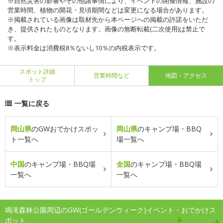
※自然災害の影響やその他諸事情により、イベントの開催情報、施設の
営業時間、植物の開花・見頃期間などは変更になる場合があります。
※掲載されている画像は取材先から本ページへの掲載の許諾をいただ
き、提供されたものとなります。画像の無断転載(二次使用)は禁止で
す。
※表示料金は消費税8％ないし10％の内税表示です。
スポット詳細
営業時間など
地図・アクセス
トップ
一覧に戻る
岡山県
のGWおでかけスポッ
岡山県
のキャンプ場・BBQ
ト一覧へ
場一覧へ
中国
のキャンプ場・BBQ場
全国
のキャンプ場・BBQ場
一覧へ
一覧へ
鳴滝森林公園周辺のGW(ゴールデンウィーク)イベント・おでかけス
ポット