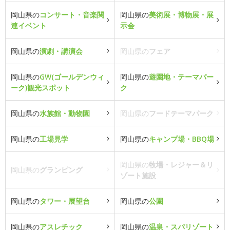
岡山県の
コンサート・音楽関
岡山県の
美術展・博物展・展
連イベント
示会
岡山県の
演劇・講演会
岡山県の
フェア
岡山県の
GW(ゴールデンウィ
岡山県の
遊園地・テーマパー
ーク)観光スポット
ク
岡山県の
水族館・動物園
岡山県の
フードテーマパーク
岡山県の
工場見学
岡山県の
キャンプ場・BBQ場
岡山県の
牧場・レジャー＆リ
岡山県の
グランピング
ゾート施設
岡山県の
タワー・展望台
岡山県の
公園
岡山県の
アスレチック
岡山県の
温泉・スパリゾート