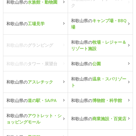
和歌山県の
水族館・動物園
ク
和歌山県の
キャンプ場・BBQ
和歌山県の
工場見学
場
和歌山県の
牧場・レジャー＆
和歌山県の
グランピング
リゾート施設
和歌山県の
タワー・展望台
和歌山県の
公園
和歌山県の
温泉・スパリゾー
和歌山県の
アスレチック
ト
和歌山県の
道の駅・SA/PA
和歌山県の
博物館・科学館
和歌山県の
アウトレット・シ
和歌山県の
商業施設・百貨店
ョッピングモール