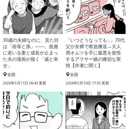
30歳の夫婦なのに、見た目
「いつどうなっても…」70代
は「祖母と孫」――。急激
父が全裸で救急搬送→大人
に老いる妻と成長が止まっ
用オムツを手に最悪を覚悟
た夫の漫画が描く「歳と幸
するアラサー娘の痛切な実
せ」
情【作者に聞く】
全国
全国
2026年5月11日 09:43 更新
2026年5月10日 17:35 更新