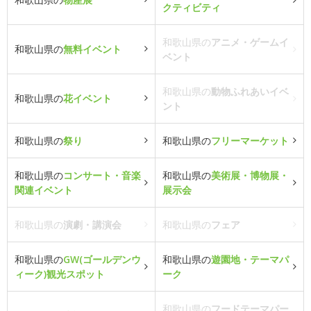
クティビティ
和歌山県の
アニメ・ゲームイ
和歌山県の
無料イベント
ベント
和歌山県の
動物ふれあいイベ
和歌山県の
花イベント
ント
和歌山県の
祭り
和歌山県の
フリーマーケット
和歌山県の
コンサート・音楽
和歌山県の
美術展・博物展・
関連イベント
展示会
和歌山県の
演劇・講演会
和歌山県の
フェア
和歌山県の
GW(ゴールデンウ
和歌山県の
遊園地・テーマパ
ィーク)観光スポット
ーク
和歌山県の
フードテーマパー