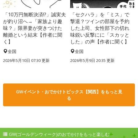
「10万円無断決済!?」誠実夫
「セクハラ」を「ミス」で
が釣り沼へ→「家族より趣
撃退？ツインの部屋を予約
味？」限界妻が突きつけた
した上司、女性部下の切れ
離婚という結末【作者に聞
味鋭い反撃にに「スカッと
く】
した」の声【作者に聞く】
全国
全国
2026年5月10日 07:30 更新
2026年5月9日 20:35 更新
GWイベント・おでかけトピックス【関西】をもっと見
る
GW(ゴールデンウィーク)のおでかけをもっと楽しむ