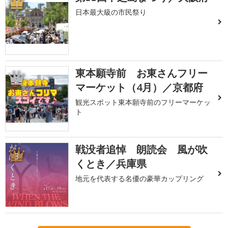
1
日本最大級の市民祭り
東本願寺前 お東さんフリー
2
マーケット（4月）／京都府
観光スポット東本願寺前のフリーマーケッ
ト
戦没者追悼 朗読会 風が吹
3
くとき／兵庫県
地元を代表する名優の豪華カップリング