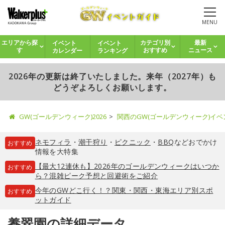
MENU
イベント
イベント
エリアから探
カテゴリ別
最新
カレンダー
ランキング
す
おすすめ
ニュース
2026年の更新は終了いたしました。来年（2027年）も
どうぞよろしくお願いします。
GW(ゴールデンウィーク)2026
関西のGW(ゴールデンウィーク)イ
ネモフィラ
・
潮干狩り
・
ピクニック
・
BBQ
などおでかけ
おすすめ
情報を大特集
【最大12連休も】2026年のゴールデンウィークはいつか
おすすめ
ら？混雑ピーク予想と回避術をご紹介
今年のGWどこ行く！？関東・関西・東海エリア別スポ
おすすめ
ットガイド
養翠園の詳細データ