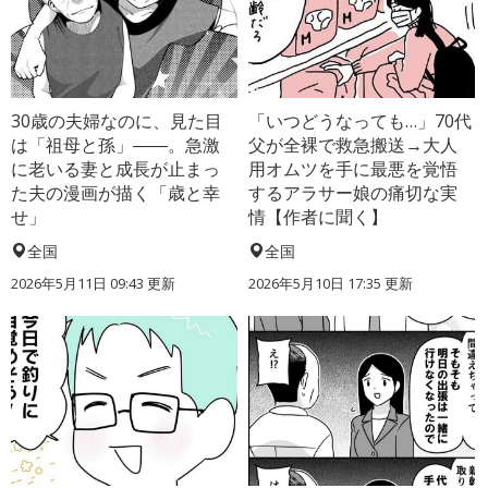
30歳の夫婦なのに、見た目
「いつどうなっても…」70代
は「祖母と孫」――。急激
父が全裸で救急搬送→大人
に老いる妻と成長が止まっ
用オムツを手に最悪を覚悟
た夫の漫画が描く「歳と幸
するアラサー娘の痛切な実
せ」
情【作者に聞く】
全国
全国
2026年5月11日 09:43 更新
2026年5月10日 17:35 更新