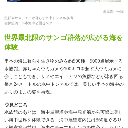
串本海中公園
魚群やサメ、エイが暮らす水中トンネル水槽
画像提供：串本海中公園センター
世界最北限のサンゴ群落が広がる海を
体験
串本の海に暮らす生き物のみを約500種、5000点展示する
水族館。赤ちゃんウミガメや100キロを超す大ウミガメに
会うこともでき、サメやエイ、アジの魚群などが泳ぎ回る
長さ24メートルの水中トンネルでは、美しい串本の海中の
ありのままの姿を再現。
見どころ
水族館のあとは、海中展望塔や海中観光船から実際に美し
い海中世界を体験できる。海中展望塔内には360度ぐるり
と観察窓が並び、海中のテーブルサンゴを中心としたサン