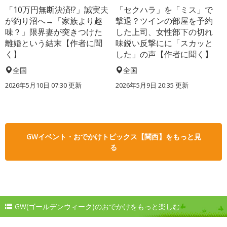
「10万円無断決済!?」誠実夫
「セクハラ」を「ミス」で
が釣り沼へ→「家族より趣
撃退？ツインの部屋を予約
味？」限界妻が突きつけた
した上司、女性部下の切れ
離婚という結末【作者に聞
味鋭い反撃にに「スカッと
く】
した」の声【作者に聞く】
全国
全国
2026年5月10日 07:30 更新
2026年5月9日 20:35 更新
GWイベント・おでかけトピックス【関西】をもっと見
る
GW(ゴールデンウィーク)のおでかけをもっと楽しむ