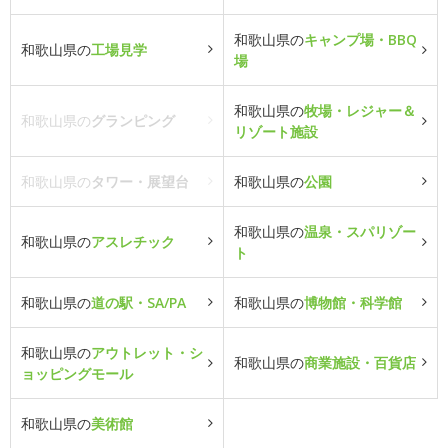
和歌山県の
キャンプ場・BBQ
和歌山県の
工場見学
場
和歌山県の
牧場・レジャー＆
和歌山県の
グランピング
リゾート施設
和歌山県の
タワー・展望台
和歌山県の
公園
和歌山県の
温泉・スパリゾー
和歌山県の
アスレチック
ト
和歌山県の
道の駅・SA/PA
和歌山県の
博物館・科学館
和歌山県の
アウトレット・シ
和歌山県の
商業施設・百貨店
ョッピングモール
和歌山県の
美術館