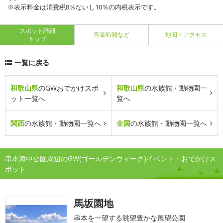
※表示料金は消費税8％ないし10％の内税表示です。
スポット詳細
営業時間など
地図・アクセス
トップ
一覧に戻る
和歌山県
のGWおでかけスポ
和歌山県
の水族館・動物園一
ット一覧へ
覧へ
関西
の水族館・動物園一覧へ
全国
の水族館・動物園一覧へ
串本海中公園周辺のGW(ゴールデンウィーク)イベント・おでかけス
ポット
馬坂園地
串本を一望する眺望豊かな展望公園