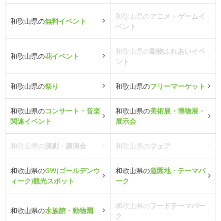
和歌山県の
アニメ・ゲームイ
和歌山県の
無料イベント
ベント
和歌山県の
動物ふれあいイベ
和歌山県の
花イベント
ント
和歌山県の
祭り
和歌山県の
フリーマーケット
和歌山県の
コンサート・音楽
和歌山県の
美術展・博物展・
関連イベント
展示会
和歌山県の
演劇・講演会
和歌山県の
フェア
和歌山県の
GW(ゴールデンウ
和歌山県の
遊園地・テーマパ
ィーク)観光スポット
ーク
和歌山県の
フードテーマパー
和歌山県の
水族館・動物園
ク