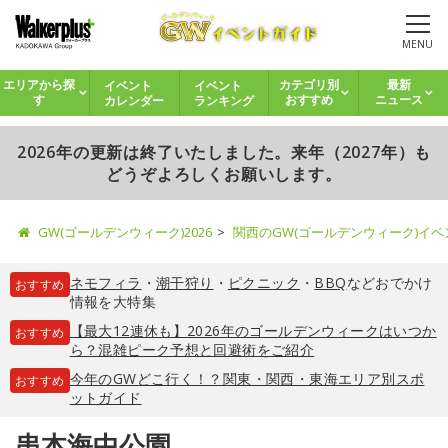
MENU
イベント
イベント
エリアから探
カテゴリ別
最新
カレンダー
ランキング
す
おすすめ
ニュース
2026年の更新は終了いたしました。来年（2027年）も
どうぞよろしくお願いします。
GW(ゴールデンウィーク)2026
関西のGW(ゴールデンウィーク)イ
ネモフィラ
・
潮干狩り
・
ピクニック
・
BBQ
などおでかけ
おすすめ
情報を大特集
【最大12連休も】2026年のゴールデンウィークはいつか
おすすめ
ら？混雑ピーク予想と回避術をご紹介
今年のGWどこ行く！？関東・関西・東海エリア別スポ
おすすめ
ットガイド
串本海中公園