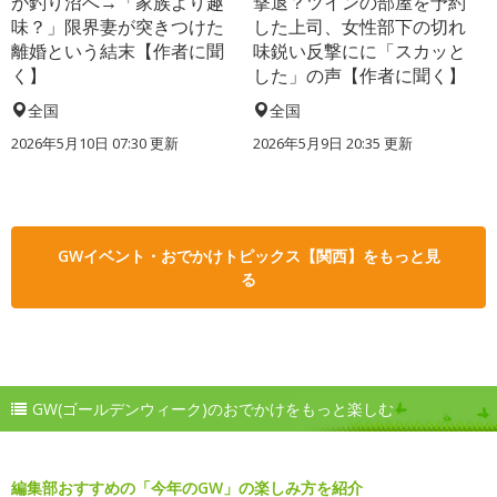
が釣り沼へ→「家族より趣
撃退？ツインの部屋を予約
味？」限界妻が突きつけた
した上司、女性部下の切れ
離婚という結末【作者に聞
味鋭い反撃にに「スカッと
く】
した」の声【作者に聞く】
全国
全国
2026年5月10日 07:30 更新
2026年5月9日 20:35 更新
GWイベント・おでかけトピックス【関西】をもっと見
る
GW(ゴールデンウィーク)のおでかけをもっと楽しむ
編集部おすすめの「今年のGW」の楽しみ方を紹介