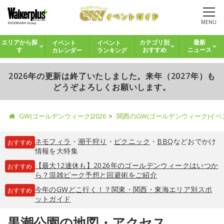
MENU
イベント
イベント
エリアから探
カテゴリ別
最新
カレンダー
ランキング
す
おすすめ
ニュース
2026年の更新は終了いたしました。来年（2027年）も
どうぞよろしくお願いします。
GW(ゴールデンウィーク)2026
関西のGW(ゴールデンウィーク)イ
ネモフィラ
・
潮干狩り
・
ピクニック
・
BBQ
などおでかけ
おすすめ
情報を大特集
【最大12連休も】2026年のゴールデンウィークはいつか
おすすめ
ら？混雑ピーク予想と回避術をご紹介
今年のGWどこ行く！？関東・関西・東海エリア別スポ
おすすめ
ットガイド
黒潮公園の地図・アクセス