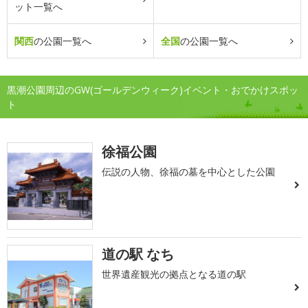
ット一覧へ
関西
の公園一覧へ
全国
の公園一覧へ
黒潮公園周辺のGW(ゴールデンウィーク)イベント・おでかけスポッ
ト
徐福公園
伝説の人物、徐福の墓を中心とした公園
道の駅 なち
世界遺産観光の拠点となる道の駅