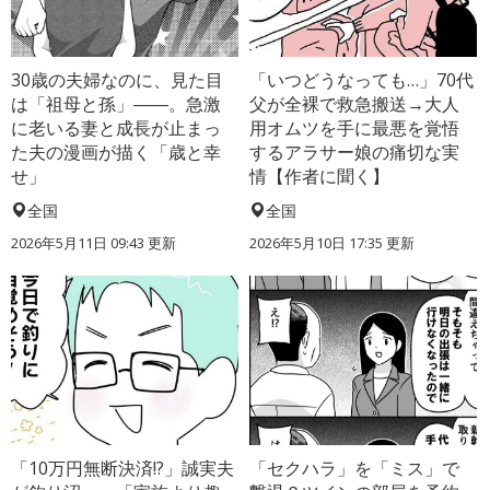
30歳の夫婦なのに、見た目
「いつどうなっても…」70代
は「祖母と孫」――。急激
父が全裸で救急搬送→大人
に老いる妻と成長が止まっ
用オムツを手に最悪を覚悟
た夫の漫画が描く「歳と幸
するアラサー娘の痛切な実
せ」
情【作者に聞く】
全国
全国
2026年5月11日 09:43 更新
2026年5月10日 17:35 更新
「10万円無断決済!?」誠実夫
「セクハラ」を「ミス」で