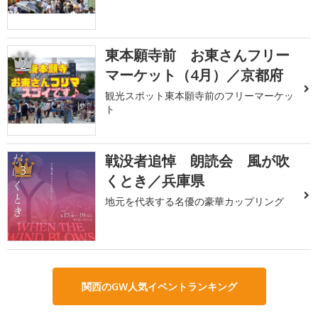
東本願寺前 お東さんフリー
2
マーケット（4月）／京都府
観光スポット東本願寺前のフリーマーケッ
ト
戦没者追悼 朗読会 風が吹
3
くとき／兵庫県
地元を代表する名優の豪華カップリング
関西のGW人気イベントランキング