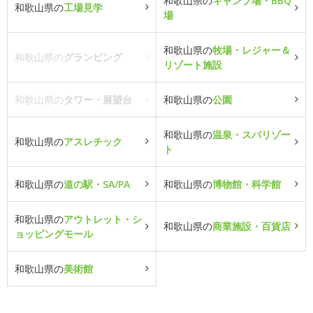
和歌山県の
キャンプ場・BBQ
和歌山県の
工場見学
場
和歌山県の
牧場・レジャー＆
和歌山県の
グランピング
リゾート施設
和歌山県の
タワー・展望台
和歌山県の
公園
和歌山県の
温泉・スパリゾー
和歌山県の
アスレチック
ト
和歌山県の
道の駅・SA/PA
和歌山県の
博物館・科学館
和歌山県の
アウトレット・シ
和歌山県の
商業施設・百貨店
ョッピングモール
和歌山県の
美術館