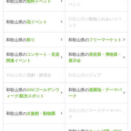
和歌山県の
無料イベント
ベント
和歌山県の
動物ふれあいイベ
和歌山県の
花イベント
ント
和歌山県の
祭り
和歌山県の
フリーマーケット
和歌山県の
コンサート・音楽
和歌山県の
美術展・博物展・
関連イベント
展示会
和歌山県の
演劇・講演会
和歌山県の
フェア
和歌山県の
GW(ゴールデンウ
和歌山県の
遊園地・テーマパ
ィーク)観光スポット
ーク
和歌山県の
フードテーマパー
和歌山県の
水族館・動物園
ク