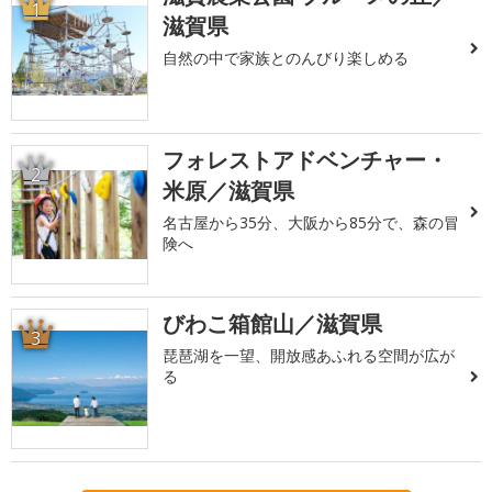
1
滋賀県
自然の中で家族とのんびり楽しめる
フォレストアドベンチャー・
2
米原／滋賀県
名古屋から35分、大阪から85分で、森の冒
険へ
びわこ箱館山／滋賀県
3
琵琶湖を一望、開放感あふれる空間が広が
る