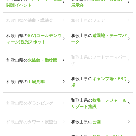
関連イベント
展示会
和歌山県の
演劇・講演会
和歌山県の
フェア
和歌山県の
GW(ゴールデンウ
和歌山県の
遊園地・テーマパ
ィーク)観光スポット
ーク
和歌山県の
フードテーマパー
和歌山県の
水族館・動物園
ク
和歌山県の
キャンプ場・BBQ
和歌山県の
工場見学
場
和歌山県の
牧場・レジャー＆
和歌山県の
グランピング
リゾート施設
和歌山県の
タワー・展望台
和歌山県の
公園