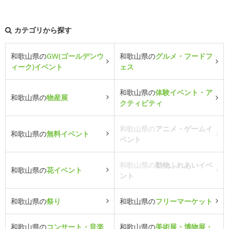
カテゴリから探す
和歌山県の
GW(ゴールデンウ
和歌山県の
グルメ・フードフ
ィーク)イベント
ェス
和歌山県の
体験イベント・ア
和歌山県の
物産展
クティビティ
和歌山県の
アニメ・ゲームイ
和歌山県の
無料イベント
ベント
和歌山県の
動物ふれあいイベ
和歌山県の
花イベント
ント
和歌山県の
祭り
和歌山県の
フリーマーケット
和歌山県の
コンサート・音楽
和歌山県の
美術展・博物展・