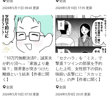
全国
全国
2026年5月11日 09:43 更新
2026年5月10日 17:35 更新
「10万円無断決済!?」誠実夫
「セクハラ」を「ミス」で
が釣り沼へ→「家族より趣
撃退？ツインの部屋を予約
味？」限界妻が突きつけた
した上司、女性部下の切れ
離婚という結末【作者に聞
味鋭い反撃にに「スカッと
く】
した」の声【作者に聞く】
全国
全国
2026年5月10日 07:30 更新
2026年5月9日 20:35 更新