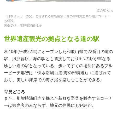
道の駅 なち
「日本サッカーの父」と称される那智勝浦出身の中村覚之助の紹介コーナー
も併設
画像提供：那智勝浦町役場
世界遺産観光の拠点となる道の駅
2010年(平成22年)にオープンした和歌山県で22番目の道の
駅。JR那智駅、海の駅とも隣接しており3つの駅が重なる
珍しい道の駅となっている。歩いてすぐの場所にあるブル
ービーチ那智は「快水浴場百選(海の部特選)」に選ばれて
おり、美しい海岸での海水浴を楽しむことができる。
見どころ
また、那智勝浦町内で採れた新鮮な野菜を販売するコーナ
ーは観光客のみならず、地元の住民にも好評だ。