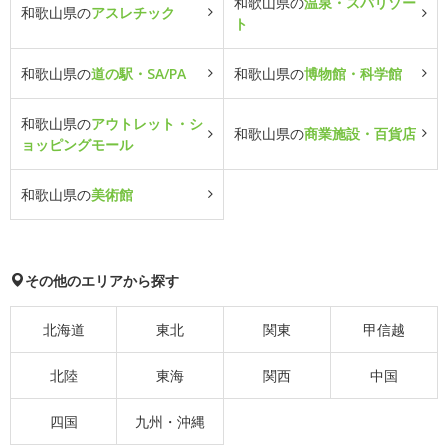
和歌山県の
温泉・スパリゾー
和歌山県の
アスレチック
ト
和歌山県の
道の駅・SA/PA
和歌山県の
博物館・科学館
和歌山県の
アウトレット・シ
和歌山県の
商業施設・百貨店
ョッピングモール
和歌山県の
美術館
その他のエリアから探す
北海道
東北
関東
甲信越
北陸
東海
関西
中国
四国
九州・沖縄