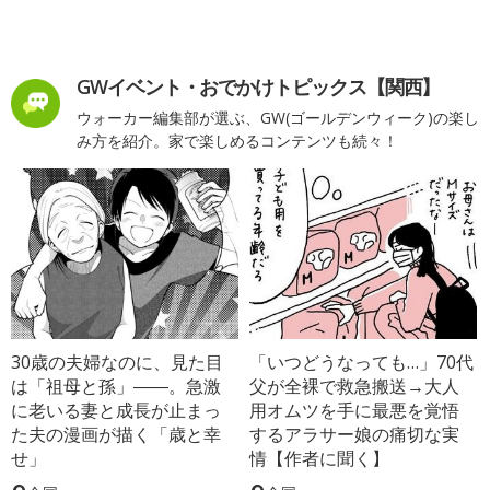
GWイベント・おでかけトピックス【関西】
ウォーカー編集部が選ぶ、GW(ゴールデンウィーク)の楽し
み方を紹介。家で楽しめるコンテンツも続々！
30歳の夫婦なのに、見た目
「いつどうなっても…」70代
は「祖母と孫」――。急激
父が全裸で救急搬送→大人
に老いる妻と成長が止まっ
用オムツを手に最悪を覚悟
た夫の漫画が描く「歳と幸
するアラサー娘の痛切な実
せ」
情【作者に聞く】