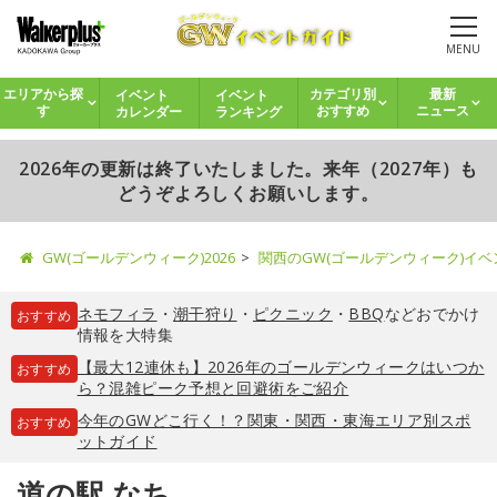
MENU
イベント
イベント
エリアから探
カテゴリ別
最新
カレンダー
ランキング
す
おすすめ
ニュース
2026年の更新は終了いたしました。来年（2027年）も
どうぞよろしくお願いします。
GW(ゴールデンウィーク)2026
関西のGW(ゴールデンウィーク)イ
ネモフィラ
・
潮干狩り
・
ピクニック
・
BBQ
などおでかけ
おすすめ
情報を大特集
【最大12連休も】2026年のゴールデンウィークはいつか
おすすめ
ら？混雑ピーク予想と回避術をご紹介
今年のGWどこ行く！？関東・関西・東海エリア別スポ
おすすめ
ットガイド
道の駅 なち