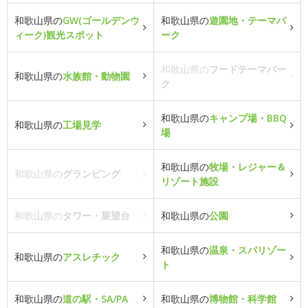
和歌山県の
GW(ゴールデンウ
和歌山県の
遊園地・テーマパ
ィーク)観光スポット
ーク
和歌山県の
フードテーマパー
和歌山県の
水族館・動物園
ク
和歌山県の
キャンプ場・BBQ
和歌山県の
工場見学
場
和歌山県の
牧場・レジャー＆
和歌山県の
グランピング
リゾート施設
和歌山県の
タワー・展望台
和歌山県の
公園
和歌山県の
温泉・スパリゾー
和歌山県の
アスレチック
ト
和歌山県の
道の駅・SA/PA
和歌山県の
博物館・科学館