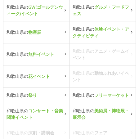
和歌山県の
GW(ゴールデンウ
和歌山県の
グルメ・フードフ
ィーク)イベント
ェス
和歌山県の
体験イベント・ア
和歌山県の
物産展
クティビティ
和歌山県の
アニメ・ゲームイ
和歌山県の
無料イベント
ベント
和歌山県の
動物ふれあいイベ
和歌山県の
花イベント
ント
和歌山県の
祭り
和歌山県の
フリーマーケット
和歌山県の
コンサート・音楽
和歌山県の
美術展・博物展・
関連イベント
展示会
和歌山県の
演劇・講演会
和歌山県の
フェア