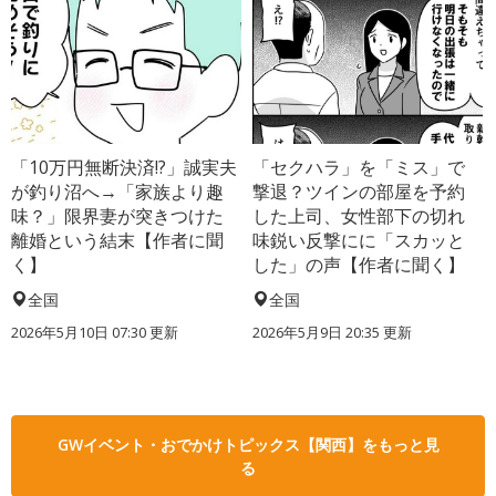
「10万円無断決済!?」誠実夫
「セクハラ」を「ミス」で
が釣り沼へ→「家族より趣
撃退？ツインの部屋を予約
味？」限界妻が突きつけた
した上司、女性部下の切れ
離婚という結末【作者に聞
味鋭い反撃にに「スカッと
く】
した」の声【作者に聞く】
全国
全国
2026年5月10日 07:30 更新
2026年5月9日 20:35 更新
GWイベント・おでかけトピックス【関西】をもっと見
る