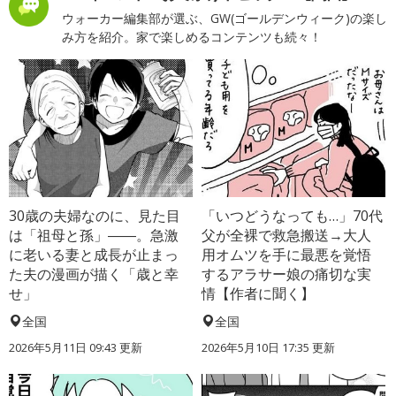
ウォーカー編集部が選ぶ、GW(ゴールデンウィーク)の楽し
み方を紹介。家で楽しめるコンテンツも続々！
30歳の夫婦なのに、見た目
「いつどうなっても…」70代
は「祖母と孫」――。急激
父が全裸で救急搬送→大人
に老いる妻と成長が止まっ
用オムツを手に最悪を覚悟
た夫の漫画が描く「歳と幸
するアラサー娘の痛切な実
せ」
情【作者に聞く】
全国
全国
2026年5月11日 09:43 更新
2026年5月10日 17:35 更新