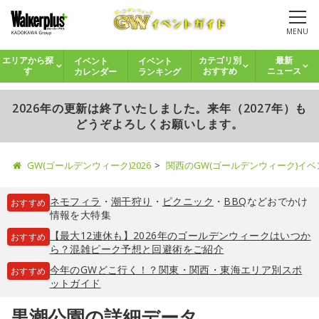
MENU
イベント
イベント
エリアから探
カテゴリ別
最新
カレンダー
ランキング
す
おすすめ
ニュース
2026年の更新は終了いたしました。来年（2027年）も
どうぞよろしくお願いします。
GW(ゴールデンウィーク)2026
関西のGW(ゴールデンウィーク)イ
ネモフィラ
・
潮干狩り
・
ピクニック
・
BBQ
などおでかけ
おすすめ
情報を大特集
【最大12連休も】2026年のゴールデンウィークはいつか
おすすめ
ら？混雑ピーク予想と回避術をご紹介
今年のGWどこ行く！？関東・関西・東海エリア別スポ
おすすめ
ットガイド
黒潮公園の詳細データ