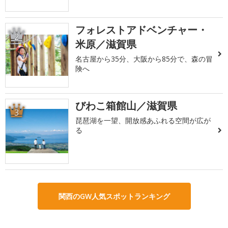
フォレストアドベンチャー・
2
米原／滋賀県
名古屋から35分、大阪から85分で、森の冒
険へ
びわこ箱館山／滋賀県
3
琵琶湖を一望、開放感あふれる空間が広が
る
関西のGW人気スポットランキング