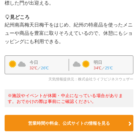
標した門が出迎える。
見どころ
紀州南高梅天日梅干をはじめ、紀州の特産品を使ったメニ
ューや商品を豊富に取りそろえているので、休憩にもショ
ッピングにも利用できる。
今日
明日
32℃
／
26℃
34℃
／
25℃
天気情報提供元：株式会社ライフビジネスウェザー
※施設やイベントが休園・中止になっている場合がありま
す。おでかけの際は事前にご確認ください。
営業時間や料金、公式サイトの情報を見る