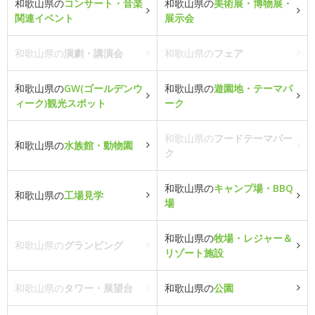
和歌山県の
コンサート・音楽
和歌山県の
美術展・博物展・
関連イベント
展示会
和歌山県の
演劇・講演会
和歌山県の
フェア
和歌山県の
GW(ゴールデンウ
和歌山県の
遊園地・テーマパ
ィーク)観光スポット
ーク
和歌山県の
フードテーマパー
和歌山県の
水族館・動物園
ク
和歌山県の
キャンプ場・BBQ
和歌山県の
工場見学
場
和歌山県の
牧場・レジャー＆
和歌山県の
グランピング
リゾート施設
和歌山県の
タワー・展望台
和歌山県の
公園