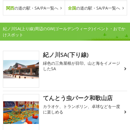
関西
の道の駅・SA/PA一覧へ
全国
の道の駅・SA/PA一覧へ
紀ノ川SA(上り線)周辺のGW(ゴールデンウィーク)イベント・おでか
けスポット
紀ノ川SA(下り線)
緑色の三角屋根が目印。山と海をイメージ
したSA
てんとう虫パーク和歌山店
カラオケ、トランポリン、卓球などを一度
に楽しめる