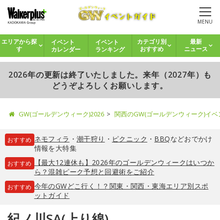
MENU
イベント
イベント
エリアから探
カテゴリ別
最新
カレンダー
ランキング
す
おすすめ
ニュース
2026年の更新は終了いたしました。来年（2027年）も
どうぞよろしくお願いします。
GW(ゴールデンウィーク)2026
関西のGW(ゴールデンウィーク)イ
ネモフィラ
・
潮干狩り
・
ピクニック
・
BBQ
などおでかけ
おすすめ
情報を大特集
【最大12連休も】2026年のゴールデンウィークはいつか
おすすめ
ら？混雑ピーク予想と回避術をご紹介
今年のGWどこ行く！？関東・関西・東海エリア別スポ
おすすめ
ットガイド
紀ノ川SA(上り線)