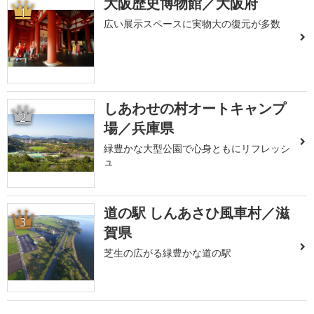
大阪歴史博物館／大阪府
1
広い展示スペースに実物大の復元が多数
しあわせの村オートキャンプ
2
場／兵庫県
緑豊かな大型公園で心身ともにリフレッシ
ュ
道の駅 しんあさひ風車村／滋
3
賀県
芝生の広がる緑豊かな道の駅