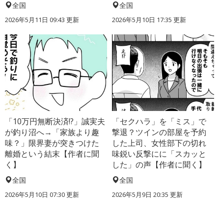
全国
全国
2026年5月11日 09:43 更新
2026年5月10日 17:35 更新
「10万円無断決済!?」誠実夫
「セクハラ」を「ミス」で
が釣り沼へ→「家族より趣
撃退？ツインの部屋を予約
味？」限界妻が突きつけた
した上司、女性部下の切れ
離婚という結末【作者に聞
味鋭い反撃にに「スカッと
く】
した」の声【作者に聞く】
全国
全国
2026年5月10日 07:30 更新
2026年5月9日 20:35 更新