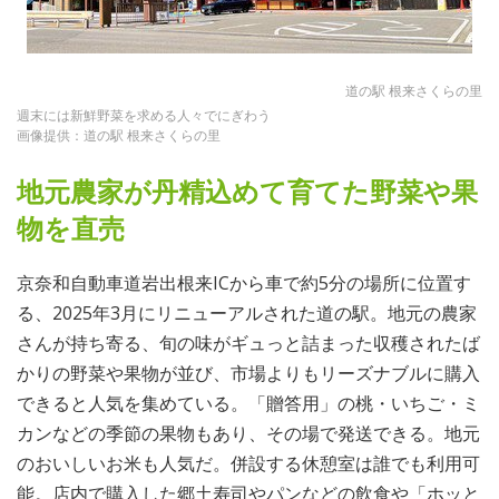
道の駅 根来さくらの里
週末には新鮮野菜を求める人々でにぎわう
画像提供：道の駅 根来さくらの里
地元農家が丹精込めて育てた野菜や果
物を直売
京奈和自動車道岩出根来ICから車で約5分の場所に位置す
る、2025年3月にリニューアルされた道の駅。地元の農家
さんが持ち寄る、旬の味がギュっと詰まった収穫されたば
かりの野菜や果物が並び、市場よりもリーズナブルに購入
できると人気を集めている。「贈答用」の桃・いちご・ミ
カンなどの季節の果物もあり、その場で発送できる。地元
のおいしいお米も人気だ。併設する休憩室は誰でも利用可
能。店内で購入した郷土寿司やパンなどの飲食や「ホッと