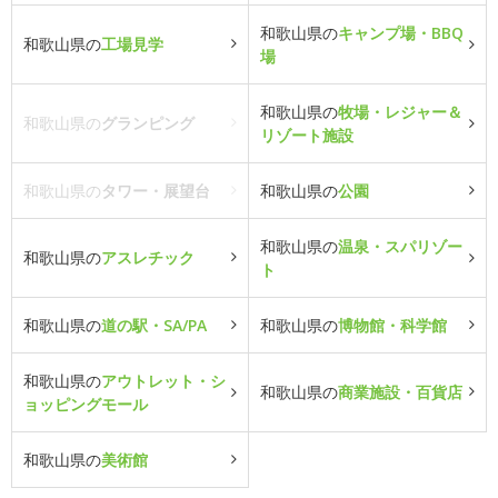
和歌山県の
キャンプ場・BBQ
和歌山県の
工場見学
場
和歌山県の
牧場・レジャー＆
和歌山県の
グランピング
リゾート施設
和歌山県の
タワー・展望台
和歌山県の
公園
和歌山県の
温泉・スパリゾー
和歌山県の
アスレチック
ト
和歌山県の
道の駅・SA/PA
和歌山県の
博物館・科学館
和歌山県の
アウトレット・シ
和歌山県の
商業施設・百貨店
ョッピングモール
和歌山県の
美術館