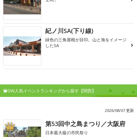
紀ノ川SA(下り線)
緑色の三角屋根が目印。山と海をイメージ
したSA
GW人気イベントランキングから探す【関西】
2026/08/07 更新
第53回中之島まつり／大阪府
1
日本最大級の市民祭り