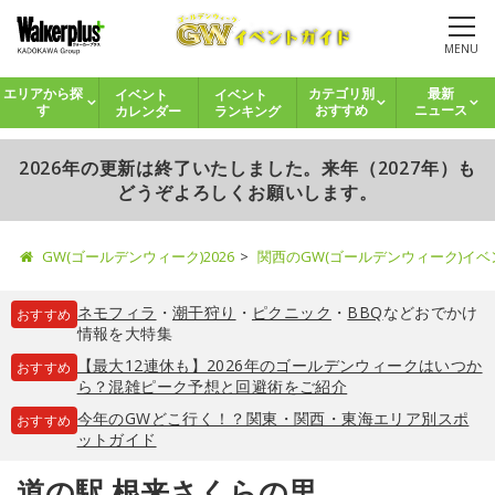
MENU
イベント
イベント
エリアから探
カテゴリ別
最新
カレンダー
ランキング
す
おすすめ
ニュース
2026年の更新は終了いたしました。来年（2027年）も
どうぞよろしくお願いします。
GW(ゴールデンウィーク)2026
関西のGW(ゴールデンウィーク)イ
ネモフィラ
・
潮干狩り
・
ピクニック
・
BBQ
などおでかけ
おすすめ
情報を大特集
【最大12連休も】2026年のゴールデンウィークはいつか
おすすめ
ら？混雑ピーク予想と回避術をご紹介
今年のGWどこ行く！？関東・関西・東海エリア別スポ
おすすめ
ットガイド
道の駅 根来さくらの里