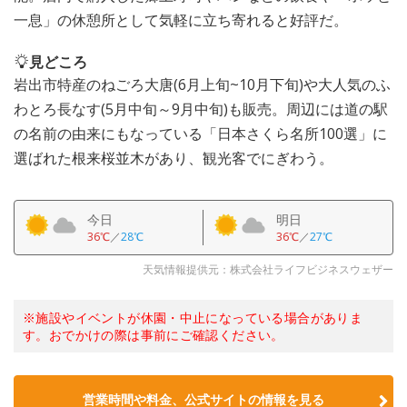
一息」の休憩所として気軽に立ち寄れると好評だ。
見どころ
岩出市特産のねごろ大唐(6月上旬~10月下旬)や大人気のふ
わとろ長なす(5月中旬～9月中旬)も販売。周辺には道の駅
の名前の由来にもなっている「日本さくら名所100選」に
選ばれた根来桜並木があり、観光客でにぎわう。
今日
明日
36℃
／
28℃
36℃
／
27℃
天気情報提供元：株式会社ライフビジネスウェザー
※施設やイベントが休園・中止になっている場合がありま
す。おでかけの際は事前にご確認ください。
営業時間や料金、公式サイトの情報を見る