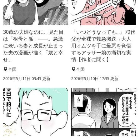
30歳の夫婦なのに、見た目
「いつどうなっても…」70代
は「祖母と孫」――。急激
父が全裸で救急搬送→大人
に老いる妻と成長が止まっ
用オムツを手に最悪を覚悟
た夫の漫画が描く「歳と幸
するアラサー娘の痛切な実
せ」
情【作者に聞く】
全国
全国
2026年5月11日 09:43 更新
2026年5月10日 17:35 更新