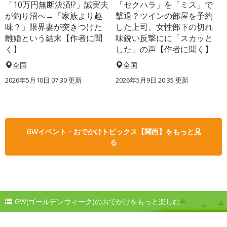
「10万円無断決済!?」誠実夫
「セクハラ」を「ミス」で
が釣り沼へ→「家族より趣
撃退？ツインの部屋を予約
味？」限界妻が突きつけた
した上司、女性部下の切れ
離婚という結末【作者に聞
味鋭い反撃にに「スカッと
く】
した」の声【作者に聞く】
全国
全国
2026年5月10日 07:30 更新
2026年5月9日 20:35 更新
GWイベント・おでかけトピックス【関西】をもっと見
る
GW(ゴールデンウィーク)のおでかけをもっと楽しむ