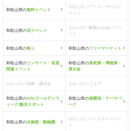
和歌山県の
アニメ・ゲームイ
和歌山県の
無料イベント
ベント
和歌山県の
動物ふれあいイベ
和歌山県の
花イベント
ント
和歌山県の
祭り
和歌山県の
フリーマーケット
和歌山県の
コンサート・音楽
和歌山県の
美術展・博物展・
関連イベント
展示会
和歌山県の
演劇・講演会
和歌山県の
フェア
和歌山県の
GW(ゴールデンウ
和歌山県の
遊園地・テーマパ
ィーク)観光スポット
ーク
和歌山県の
フードテーマパー
和歌山県の
水族館・動物園
ク