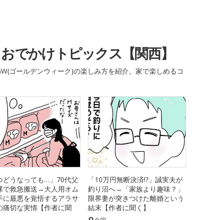
・おでかけトピックス【関西】
W(ゴールデンウィーク)の楽しみ方を紹介。家で楽しめるコ
つどうなっても…」70代父
「10万円無断決済!?」誠実夫が
裸で救急搬送→大人用オム
釣り沼へ→「家族より趣味？」
手に最悪を覚悟するアラサ
限界妻が突きつけた離婚という
の痛切な実情【作者に聞
結末【作者に聞く】