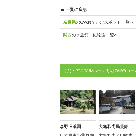
一覧に戻る
奈良県
のGWおでかけスポット一覧へ
関西
の水族館・動物園一覧へ
うだ・アニマルパーク周辺のGW(ゴー
森野旧薬園
大亀和尚民芸館
日本最古の薬草園
大亀和尚と山岡家