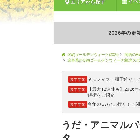
イベ
エリアから探す
2026年の
GW(ゴールデンウィーク)2026
関西のG
奈良県のGW(ゴールデンウィーク)観光ス
ネモフィラ
・
潮干狩り
・
おすすめ
【最大12連休も】202
おすすめ
避術をご紹介
今年のGWどこ行く！？
おすすめ
うだ・アニマルパ
タ