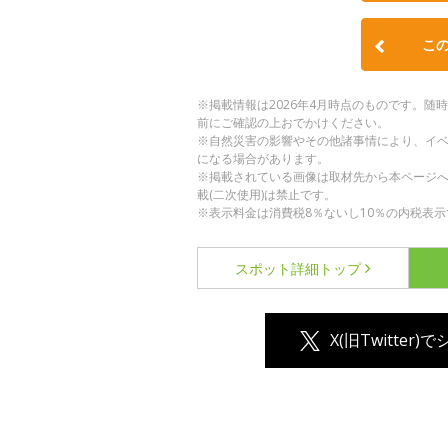
こ
※掲載情報は2026年4月時点のものです。
前にご確認の上おでかけください。
※自然災害の影響やその他諸事情により、イ
になる場合があります。
※掲載されている画像は取材先から本ページ
載(二次使用)は禁止です。
※表示料金は消費税8％ないし10％の内税表示
スポット詳細
トップ
X(旧Twitter)