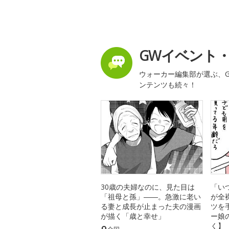
GWイベント
ウォーカー編集部が選ぶ、G
ンテンツも続々！
30歳の夫婦なのに、見た目は
「い
「祖母と孫」――。急激に老い
が全
る妻と成長が止まった夫の漫画
ツを
が描く「歳と幸せ」
ー娘
く】