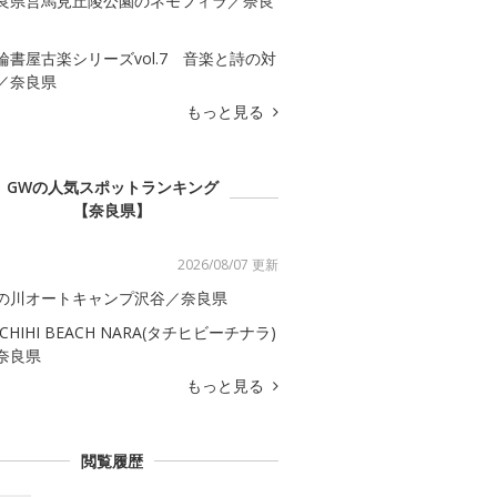
良県営馬見丘陵公園のネモフィラ／奈良
輪書屋古楽シリーズvol.7 音楽と詩の対
／奈良県
もっと見る
GWの人気スポットランキング
【奈良県】
2026/08/07 更新
の川オートキャンプ沢谷／奈良県
ACHIHI BEACH NARA(タチヒビーチナラ)
奈良県
もっと見る
閲覧履歴