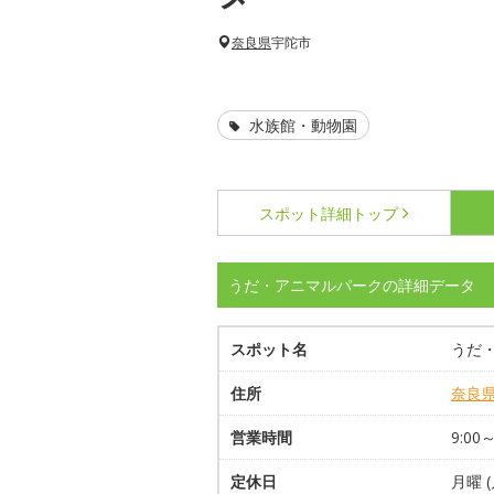
奈良県
宇陀市
水族館・動物園
スポット詳細
トップ
うだ・アニマルパークの詳細データ
スポット名
うだ
住所
奈良
営業時間
9:00～
定休日
月曜 