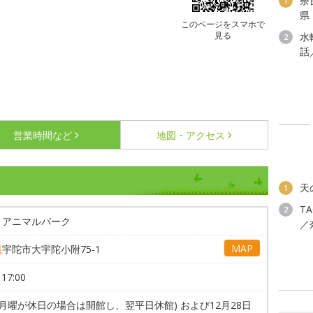
奈
1
県
このページをスマホで
見る
水
2
話
営業時間など
地図・アクセス
天
1
T
2
・アニマルパーク
／
MAP
県
宇陀市大宇陀小附75-1
17:00
(月曜が休日の場合は開館し、翌平日休館) および12月28日