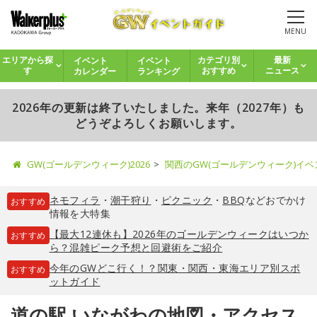
MENU
イベント
イベント
エリアから探
カテゴリ別
最新
カレンダー
ランキング
す
おすすめ
ニュース
2026年の更新は終了いたしました。来年（2027年）も
どうぞよろしくお願いします。
GW(ゴールデンウィーク)2026
関西のGW(ゴールデンウィーク)イ
ネモフィラ
・
潮干狩り
・
ピクニック
・
BBQ
などおでかけ
おすすめ
情報を大特集
【最大12連休も】2026年のゴールデンウィークはいつか
おすすめ
ら？混雑ピーク予想と回避術をご紹介
今年のGWどこ行く！？関東・関西・東海エリア別スポ
おすすめ
ットガイド
道の駅 いながわの地図・アクセス