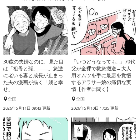
30歳の夫婦なのに、見た目
「いつどうなっても…」70代
は「祖母と孫」――。急激
父が全裸で救急搬送→大人
に老いる妻と成長が止まっ
用オムツを手に最悪を覚悟
た夫の漫画が描く「歳と幸
するアラサー娘の痛切な実
せ」
情【作者に聞く】
全国
全国
2026年5月11日 09:43 更新
2026年5月10日 17:35 更新