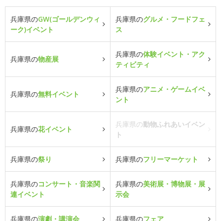
兵庫県の
GW(ゴールデンウィ
兵庫県の
グルメ・フードフェ
ーク)イベント
ス
兵庫県の
体験イベント・アク
兵庫県の
物産展
ティビティ
兵庫県の
アニメ・ゲームイベ
兵庫県の
無料イベント
ント
兵庫県の
動物ふれあいイベン
兵庫県の
花イベント
ト
兵庫県の
祭り
兵庫県の
フリーマーケット
兵庫県の
コンサート・音楽関
兵庫県の
美術展・博物展・展
連イベント
示会
兵庫県の
演劇・講演会
兵庫県の
フェア