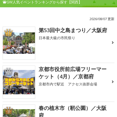
GW人気イベントランキングから探す【関西】
2026/08/07 更新
第53回中之島まつり／大阪府
1
日本最大級の市民祭り
京都市役所前広場フリーマー
2
ケット（4月）／京都府
京都市内で駅近 アクセス抜群会場
春の植木市（靭公園）／大阪
3
府