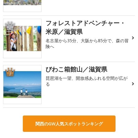
フォレストアドベンチャー・
2
米原／滋賀県
名古屋から35分、大阪から85分で、森の冒
険へ
びわこ箱館山／滋賀県
3
琵琶湖を一望、開放感あふれる空間が広が
る
関西のGW人気スポットランキング