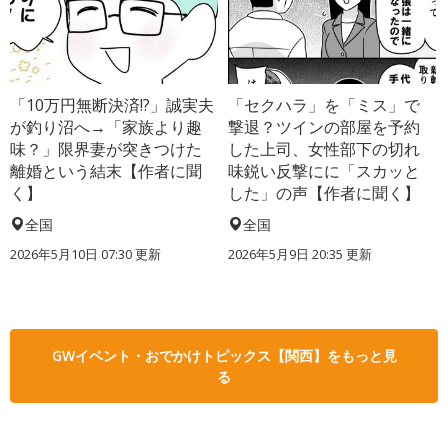
「10万円無断決済!?」誠実夫
「セクハラ」を「ミス」で
が釣り沼へ→「家族より趣
撃退？ツインの部屋を予約
味？」限界妻が突きつけた
した上司、女性部下の切れ
離婚という結末【作者に聞
味鋭い反撃にに「スカッと
く】
した」の声【作者に聞く】
全国
全国
2026年5月10日 07:30 更新
2026年5月9日 20:35 更新
GWイベント・おでかけトピックス【関西】をもっと見
る