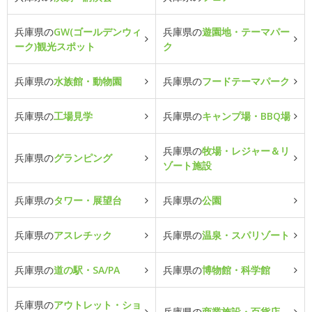
兵庫県の
GW(ゴールデンウィ
兵庫県の
遊園地・テーマパー
ーク)観光スポット
ク
兵庫県の
水族館・動物園
兵庫県の
フードテーマパーク
兵庫県の
工場見学
兵庫県の
キャンプ場・BBQ場
兵庫県の
牧場・レジャー＆リ
兵庫県の
グランピング
ゾート施設
兵庫県の
タワー・展望台
兵庫県の
公園
兵庫県の
アスレチック
兵庫県の
温泉・スパリゾート
兵庫県の
道の駅・SA/PA
兵庫県の
博物館・科学館
兵庫県の
アウトレット・ショ
兵庫県の
商業施設・百貨店