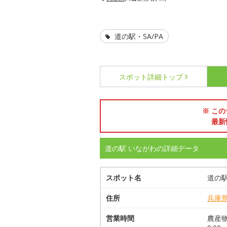
道の駅・SA/PA
スポット詳細
トップ
※ この
最新
道の駅 いながわの詳細データ
スポット名
道の駅
住所
兵庫
営業時間
農産