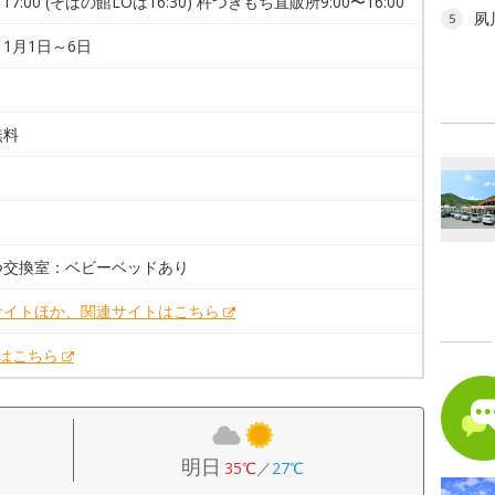
～17:00 (そばの館LOは16:30) 杵つきもち直販所9:00〜16:00
夙
5
1月1日～6日
無料
。
つ交換室：ベビーベッドあり
サイトほか、関連サイトはこちら
Xはこちら
明日
35℃
／
27℃