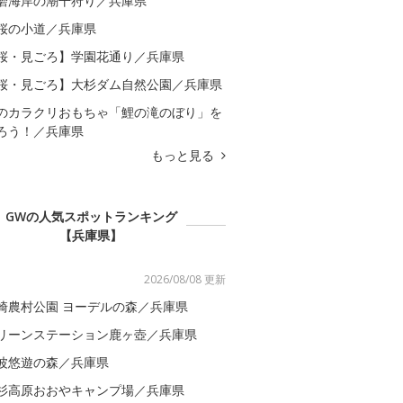
磨海岸の潮干狩り／兵庫県
桜の小道／兵庫県
桜・見ごろ】学園花通り／兵庫県
桜・見ごろ】大杉ダム自然公園／兵庫県
のカラクリおもちゃ「鯉の滝のぼり」を
ろう！／兵庫県
もっと見る
GWの人気スポットランキング
【兵庫県】
2026/08/08 更新
崎農村公園 ヨーデルの森／兵庫県
リーンステーション鹿ヶ壺／兵庫県
波悠遊の森／兵庫県
杉高原おおやキャンプ場／兵庫県