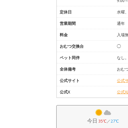
9:00
定休日
水曜、
営業期間
通年
料金
入場
おむつ交換台
◯
ペット同伴
なし
全体備考
おむ
公式サイト
公式
公式X
公式
今日
35℃
／
27℃