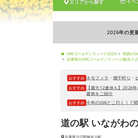
イベ
エリアから探す
2026年の
GW(ゴールデンウィーク)2026
関西のG
兵庫県のGW(ゴールデンウィーク)観光ス
ネモフィラ
・
潮干狩り
・
おすすめ
【最大12連休も】202
おすすめ
避術をご紹介
今年のGWどこ行く！？
おすすめ
道の駅 いながわ
兵庫県
川辺郡猪名川町