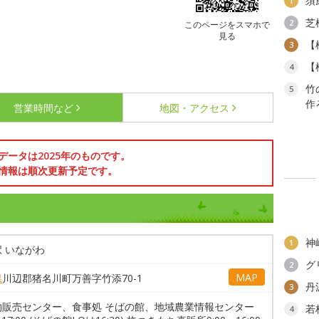
須
1
芝
2
このページをスマホで
見る
【
3
【
4
竹
5
作
営業時間など
地図・アクセス
データは2025年のものです。
情報は順次更新予定です。
神
1
 いながわ
グ
2
MAP
県
川辺郡猪名川町万善字竹添70-1
丹
3
物販売センター、食事処 そばの館、地域農業情報センター
若
4