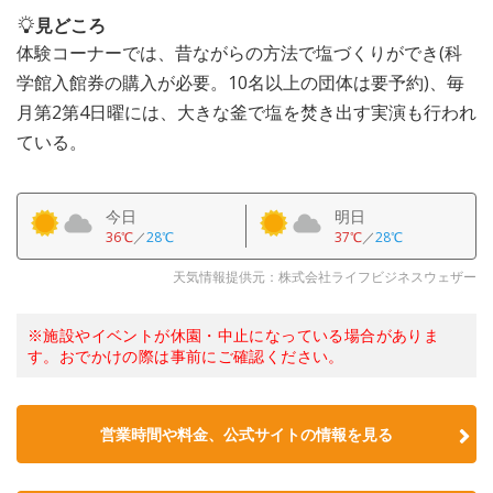
見どころ
体験コーナーでは、昔ながらの方法で塩づくりができ(科
学館入館券の購入が必要。10名以上の団体は要予約)、毎
月第2第4日曜には、大きな釜で塩を焚き出す実演も行われ
ている。
今日
明日
36℃
／
28℃
37℃
／
28℃
天気情報提供元：株式会社ライフビジネスウェザー
※施設やイベントが休園・中止になっている場合がありま
す。おでかけの際は事前にご確認ください。
営業時間や料金、公式サイトの情報を見る