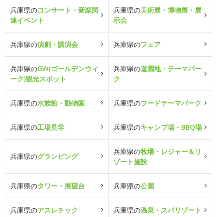
兵庫県の
コンサート・音楽関
兵庫県の
美術展・博物展・展
連イベント
示会
兵庫県の
演劇・講演会
兵庫県の
フェア
兵庫県の
GW(ゴールデンウィ
兵庫県の
遊園地・テーマパー
ーク)観光スポット
ク
兵庫県の
水族館・動物園
兵庫県の
フードテーマパーク
兵庫県の
工場見学
兵庫県の
キャンプ場・BBQ場
兵庫県の
牧場・レジャー＆リ
兵庫県の
グランピング
ゾート施設
兵庫県の
タワー・展望台
兵庫県の
公園
兵庫県の
アスレチック
兵庫県の
温泉・スパリゾート