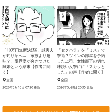
「10万円無断決済!?」誠実夫
「セクハラ」を「ミス」で
が釣り沼へ→「家族より趣
撃退？ツインの部屋を予約
味？」限界妻が突きつけた
した上司、女性部下の切れ
離婚という結末【作者に聞
味鋭い反撃にに「スカッと
く】
した」の声【作者に聞く】
全国
全国
2026年5月10日 07:30 更新
2026年5月9日 20:35 更新