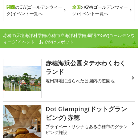
関西
のGW(ゴールデンウィー
全国
のGW(ゴールデンウィー
ク)イベント一覧へ
ク)イベント一覧へ
赤穂の天塩海洋科学館(赤穂市立海洋科学館)周辺のGW(ゴールデンウ
ィーク)イベント・おでかけスポット
赤穂海浜公園タテホわくわく
ランド
塩田跡地に造られた公園内の遊園地
Dot Glamping(ドットグラン
ピング) 赤穂
プライベートサウナもある赤穂市のグラン
ピング施設