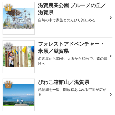
滋賀農業公園 ブルーメの丘／
1
滋賀県
自然の中で家族とのんびり楽しめる
フォレストアドベンチャー・
2
米原／滋賀県
名古屋から35分、大阪から85分で、森の冒
険へ
びわこ箱館山／滋賀県
3
琵琶湖を一望、開放感あふれる空間が広が
る