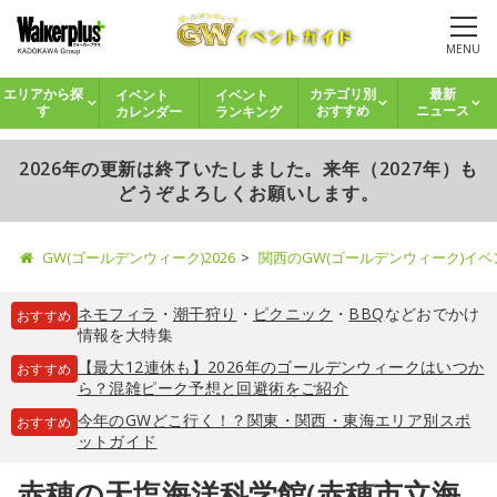
MENU
イベント
イベント
エリアから探
カテゴリ別
最新
カレンダー
ランキング
す
おすすめ
ニュース
2026年の更新は終了いたしました。来年（2027年）も
どうぞよろしくお願いします。
GW(ゴールデンウィーク)2026
関西のGW(ゴールデンウィーク)イ
ネモフィラ
・
潮干狩り
・
ピクニック
・
BBQ
などおでかけ
おすすめ
情報を大特集
【最大12連休も】2026年のゴールデンウィークはいつか
おすすめ
ら？混雑ピーク予想と回避術をご紹介
今年のGWどこ行く！？関東・関西・東海エリア別スポ
おすすめ
ットガイド
赤穂の天塩海洋科学館(赤穂市立海