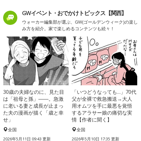
GWイベント・おでかけトピックス【関西】
ウォーカー編集部が選ぶ、GW(ゴールデンウィーク)の楽し
み方を紹介。家で楽しめるコンテンツも続々！
30歳の夫婦なのに、見た目
「いつどうなっても…」70代
は「祖母と孫」――。急激
父が全裸で救急搬送→大人
に老いる妻と成長が止まっ
用オムツを手に最悪を覚悟
た夫の漫画が描く「歳と幸
するアラサー娘の痛切な実
せ」
情【作者に聞く】
全国
全国
2026年5月11日 09:43 更新
2026年5月10日 17:35 更新