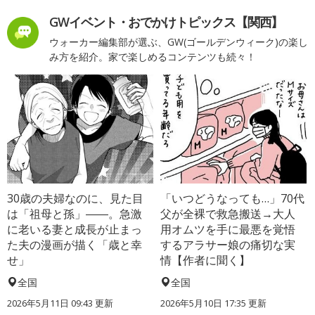
GWイベント・おでかけトピックス【関西】
ウォーカー編集部が選ぶ、GW(ゴールデンウィーク)の楽し
み方を紹介。家で楽しめるコンテンツも続々！
30歳の夫婦なのに、見た目
「いつどうなっても…」70代
は「祖母と孫」――。急激
父が全裸で救急搬送→大人
に老いる妻と成長が止まっ
用オムツを手に最悪を覚悟
た夫の漫画が描く「歳と幸
するアラサー娘の痛切な実
せ」
情【作者に聞く】
全国
全国
2026年5月11日 09:43 更新
2026年5月10日 17:35 更新