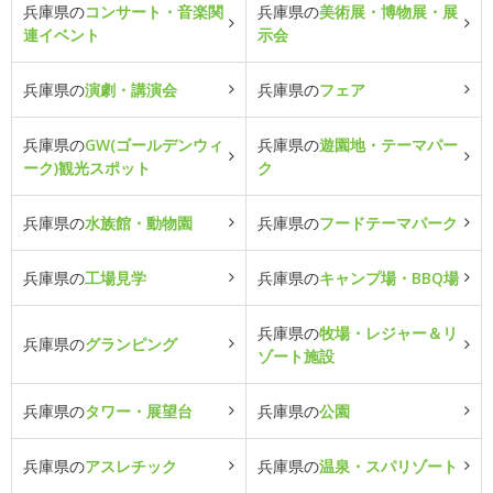
兵庫県の
コンサート・音楽関
兵庫県の
美術展・博物展・展
連イベント
示会
兵庫県の
演劇・講演会
兵庫県の
フェア
兵庫県の
GW(ゴールデンウィ
兵庫県の
遊園地・テーマパー
ーク)観光スポット
ク
兵庫県の
水族館・動物園
兵庫県の
フードテーマパーク
兵庫県の
工場見学
兵庫県の
キャンプ場・BBQ場
兵庫県の
牧場・レジャー＆リ
兵庫県の
グランピング
ゾート施設
兵庫県の
タワー・展望台
兵庫県の
公園
兵庫県の
アスレチック
兵庫県の
温泉・スパリゾート