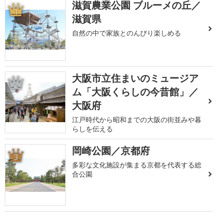
滋賀農業公園 ブルーメの丘／
1
滋賀県
自然の中で家族とのんびり楽しめる
大阪市立住まいのミュージア
2
ム「大阪くらしの今昔館」／
大阪府
江戸時代から昭和までの大阪の街並みや暮
らしを伝える
岡崎公園／京都府
3
多彩な文化施設が集まる京都を代表する総
合公園