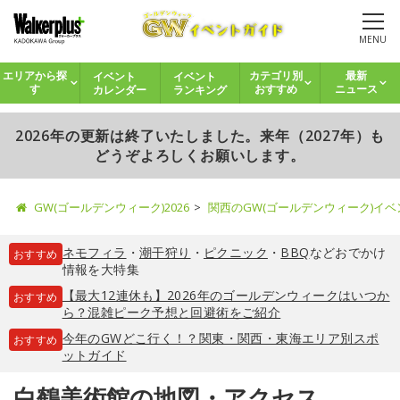
MENU
イベント
イベント
エリアから探
カテゴリ別
最新
カレンダー
ランキング
す
おすすめ
ニュース
2026年の更新は終了いたしました。来年（2027年）も
どうぞよろしくお願いします。
GW(ゴールデンウィーク)2026
関西のGW(ゴールデンウィーク)イ
ネモフィラ
・
潮干狩り
・
ピクニック
・
BBQ
などおでかけ
おすすめ
情報を大特集
【最大12連休も】2026年のゴールデンウィークはいつか
おすすめ
ら？混雑ピーク予想と回避術をご紹介
今年のGWどこ行く！？関東・関西・東海エリア別スポ
おすすめ
ットガイド
白鶴美術館の地図・アクセス