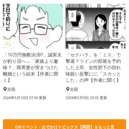
「10万円無断決済!?」誠実夫
「セクハラ」を「ミス」で
が釣り沼へ→「家族より趣
撃退？ツインの部屋を予約
味？」限界妻が突きつけた
した上司、女性部下の切れ
離婚という結末【作者に聞
味鋭い反撃にに「スカッと
く】
した」の声【作者に聞く】
全国
全国
2026年5月10日 07:30 更新
2026年5月9日 20:35 更新
GWイベント・おでかけトピックス【関西】をもっと見