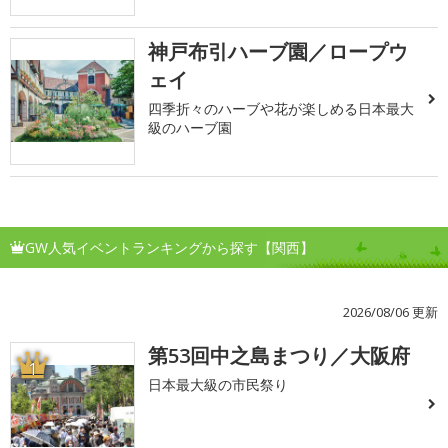
神戸布引ハーブ園／ロープウ
ェイ
四季折々のハーブや花が楽しめる日本最大
級のハーブ園
GW人気イベントランキングから探す【関西】
2026/08/06 更新
第53回中之島まつり／大阪府
1
日本最大級の市民祭り