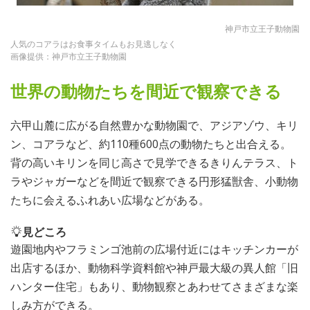
神戸市立王子動物園
人気のコアラはお食事タイムもお見逃しなく
画像提供：神戸市立王子動物園
世界の動物たちを間近で観察できる
六甲山麓に広がる自然豊かな動物園で、アジアゾウ、キリ
ン、コアラなど、約110種600点の動物たちと出合える。
背の高いキリンを同じ高さで見学できるきりんテラス、ト
ラやジャガーなどを間近で観察できる円形猛獣舎、小動物
たちに会えるふれあい広場などがある。
見どころ
遊園地内やフラミンゴ池前の広場付近にはキッチンカーが
出店するほか、動物科学資料館や神戸最大級の異人館「旧
ハンター住宅」もあり、動物観察とあわせてさまざまな楽
しみ方ができる。