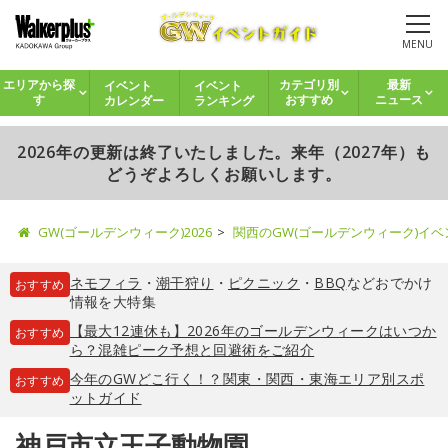
MENU
イベント
イベント
エリアから探
カテゴリ別
最新
カレンダー
ランキング
す
おすすめ
ニュース
2026年の更新は終了いたしました。来年（2027年）も
どうぞよろしくお願いします。
GW(ゴールデンウィーク)2026
関西のGW(ゴールデンウィーク)イ
ネモフィラ
・
潮干狩り
・
ピクニック
・
BBQ
などおでかけ
おすすめ
情報を大特集
【最大12連休も】2026年のゴールデンウィークはいつか
おすすめ
ら？混雑ピーク予想と回避術をご紹介
今年のGWどこ行く！？関東・関西・東海エリア別スポ
おすすめ
ットガイド
神戸市立王子動物園