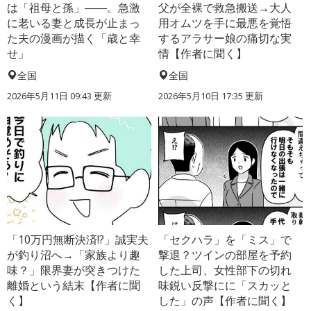
は「祖母と孫」――。急激
父が全裸で救急搬送→大人
に老いる妻と成長が止まっ
用オムツを手に最悪を覚悟
た夫の漫画が描く「歳と幸
するアラサー娘の痛切な実
せ」
情【作者に聞く】
全国
全国
2026年5月11日 09:43 更新
2026年5月10日 17:35 更新
「10万円無断決済!?」誠実夫
「セクハラ」を「ミス」で
が釣り沼へ→「家族より趣
撃退？ツインの部屋を予約
味？」限界妻が突きつけた
した上司、女性部下の切れ
離婚という結末【作者に聞
味鋭い反撃にに「スカッと
く】
した」の声【作者に聞く】