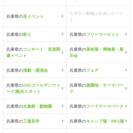
兵庫県の
動物ふれあいイベン
兵庫県の
花イベント
ト
兵庫県の
祭り
兵庫県の
フリーマーケット
兵庫県の
コンサート・音楽関
兵庫県の
美術展・博物展・展
連イベント
示会
兵庫県の
演劇・講演会
兵庫県の
フェア
兵庫県の
GW(ゴールデンウィ
兵庫県の
遊園地・テーマパー
ーク)観光スポット
ク
兵庫県の
水族館・動物園
兵庫県の
フードテーマパーク
兵庫県の
工場見学
兵庫県の
キャンプ場・BBQ場