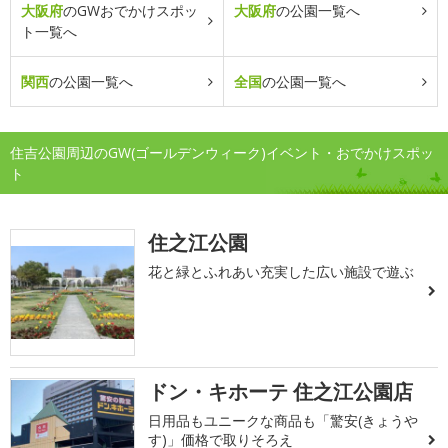
大阪府
のGWおでかけスポッ
大阪府
の公園一覧へ
ト一覧へ
関西
の公園一覧へ
全国
の公園一覧へ
住吉公園周辺のGW(ゴールデンウィーク)イベント・おでかけスポッ
ト
住之江公園
花と緑とふれあい充実した広い施設で遊ぶ
ドン・キホーテ 住之江公園店
日用品もユニークな商品も「驚安(きょうや
す)」価格で取りそろえ