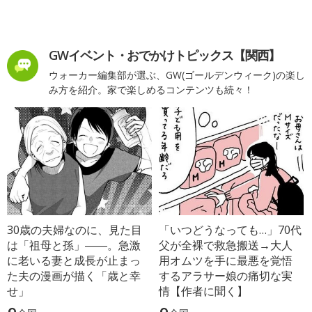
GWイベント・おでかけトピックス【関西】
ウォーカー編集部が選ぶ、GW(ゴールデンウィーク)の楽し
み方を紹介。家で楽しめるコンテンツも続々！
30歳の夫婦なのに、見た目
「いつどうなっても…」70代
は「祖母と孫」――。急激
父が全裸で救急搬送→大人
に老いる妻と成長が止まっ
用オムツを手に最悪を覚悟
た夫の漫画が描く「歳と幸
するアラサー娘の痛切な実
せ」
情【作者に聞く】