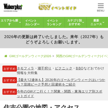
MENU
イベント
イベント
エリアから探
カテゴリ別
最新
カレンダー
ランキング
す
おすすめ
ニュース
2026年の更新は終了いたしました。来年（2027年）も
どうぞよろしくお願いします。
GW(ゴールデンウィーク)2026
関西のGW(ゴールデンウィーク)イ
ネモフィラ
・
潮干狩り
・
ピクニック
・
BBQ
などおでかけ
おすすめ
情報を大特集
【最大12連休も】2026年のゴールデンウィークはいつか
おすすめ
ら？混雑ピーク予想と回避術をご紹介
今年のGWどこ行く！？関東・関西・東海エリア別スポ
おすすめ
ットガイド
住吉公園の地図・アクセス