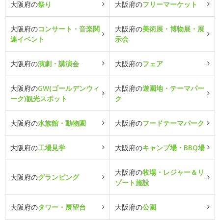
大阪府の
祭り
大阪府の
フリーマーケット
大阪府の
コンサート・音楽関
大阪府の
美術展・博物展・展
連イベント
示会
大阪府の
演劇・講演会
大阪府の
フェア
大阪府の
GW(ゴールデンウィ
大阪府の
遊園地・テーマパー
ーク)観光スポット
ク
大阪府の
水族館・動物園
大阪府の
フードテーマパーク
大阪府の
工場見学
大阪府の
キャンプ場・BBQ場
大阪府の
牧場・レジャー＆リ
大阪府の
グランピング
ゾート施設
大阪府の
タワー・展望台
大阪府の
公園