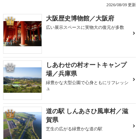
2026/08/09 更新
大阪歴史博物館／大阪府
1
広い展示スペースに実物大の復元が多数
しあわせの村オートキャンプ
2
場／兵庫県
緑豊かな大型公園で心身ともにリフレッシ
ュ
道の駅 しんあさひ風車村／滋
3
賀県
芝生の広がる緑豊かな道の駅