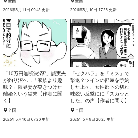
全国
全国
2026年5月11日 09:43 更新
2026年5月10日 17:35 更新
「10万円無断決済!?」誠実夫
「セクハラ」を「ミス」で
が釣り沼へ→「家族より趣
撃退？ツインの部屋を予約
味？」限界妻が突きつけた
した上司、女性部下の切れ
離婚という結末【作者に聞
味鋭い反撃にに「スカッと
く】
した」の声【作者に聞く】
全国
全国
2026年5月10日 07:30 更新
2026年5月9日 20:35 更新