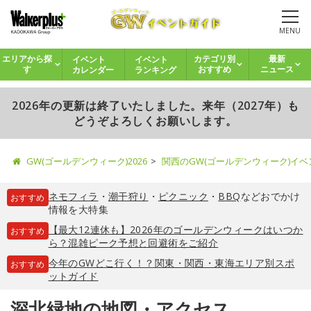
MENU
イベント
イベント
エリアから探
カテゴリ別
最新
カレンダー
ランキング
す
おすすめ
ニュース
2026年の更新は終了いたしました。来年（2027年）も
どうぞよろしくお願いします。
GW(ゴールデンウィーク)2026
関西のGW(ゴールデンウィーク)イ
ネモフィラ
・
潮干狩り
・
ピクニック
・
BBQ
などおでかけ
おすすめ
情報を大特集
【最大12連休も】2026年のゴールデンウィークはいつか
おすすめ
ら？混雑ピーク予想と回避術をご紹介
今年のGWどこ行く！？関東・関西・東海エリア別スポ
おすすめ
ットガイド
深北緑地の地図・アクセス