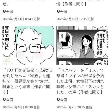
せ」
情【作者に聞く】
全国
全国
2026年5月11日 09:43 更新
2026年5月10日 17:35 更新
「10万円無断決済!?」誠実夫
「セクハラ」を「ミス」で
が釣り沼へ→「家族より趣
撃退？ツインの部屋を予約
味？」限界妻が突きつけた
した上司、女性部下の切れ
離婚という結末【作者に聞
味鋭い反撃にに「スカッと
く】
した」の声【作者に聞く】
全国
全国
2026年5月10日 07:30 更新
2026年5月9日 20:35 更新