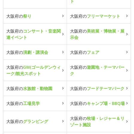
ト
大阪府の
祭り
大阪府の
フリーマーケット
大阪府の
コンサート・音楽関
大阪府の
美術展・博物展・展
連イベント
示会
大阪府の
演劇・講演会
大阪府の
フェア
大阪府の
GW(ゴールデンウィ
大阪府の
遊園地・テーマパー
ーク)観光スポット
ク
大阪府の
水族館・動物園
大阪府の
フードテーマパーク
大阪府の
工場見学
大阪府の
キャンプ場・BBQ場
大阪府の
牧場・レジャー＆リ
大阪府の
グランピング
ゾート施設