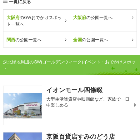
一覧に戻る
大阪府
のGWおでかけスポッ
大阪府
の公園一覧へ
ト一覧へ
関西
の公園一覧へ
全国
の公園一覧へ
深北緑地周辺のGW(ゴールデンウィーク)イベント・おでかけスポッ
ト
イオンモール四條畷
大型生活雑貨店や映画館など、家族で一日
中楽しめる
京阪百貨店すみのどう店