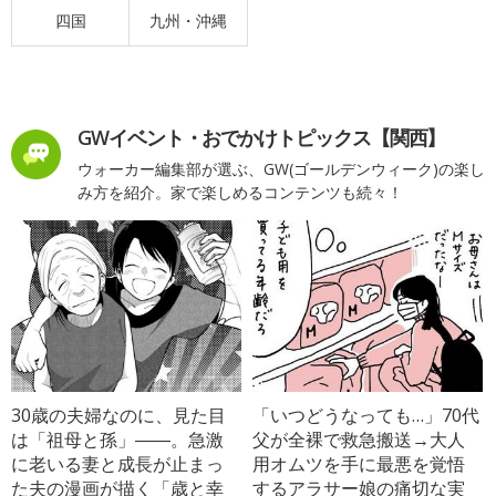
四国
九州・沖縄
GWイベント・おでかけトピックス【関西】
ウォーカー編集部が選ぶ、GW(ゴールデンウィーク)の楽し
み方を紹介。家で楽しめるコンテンツも続々！
30歳の夫婦なのに、見た目
「いつどうなっても…」70代
は「祖母と孫」――。急激
父が全裸で救急搬送→大人
に老いる妻と成長が止まっ
用オムツを手に最悪を覚悟
た夫の漫画が描く「歳と幸
するアラサー娘の痛切な実