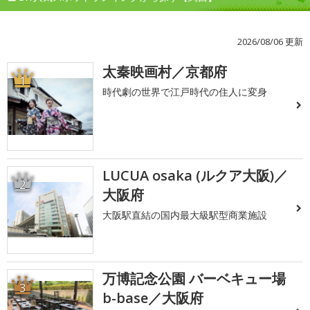
2026/08/06 更新
太秦映画村／京都府
1
時代劇の世界で江戸時代の住人に変身
LUCUA osaka (ルクア大阪)／
2
大阪府
大阪駅直結の国内最大級駅型商業施設
万博記念公園 バーベキュー場
3
b-base／大阪府