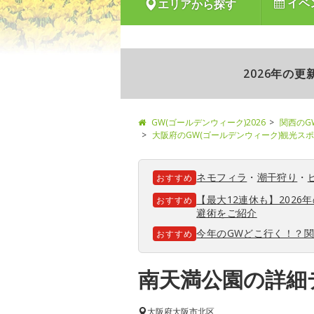
イベ
エリアから探す
2026年の
GW(ゴールデンウィーク)2026
関西のG
大阪府のGW(ゴールデンウィーク)観光ス
ネモフィラ
・
潮干狩り
・
おすすめ
【最大12連休も】202
おすすめ
避術をご紹介
今年のGWどこ行く！？
おすすめ
南天満公園の詳細
大阪府
大阪市北区