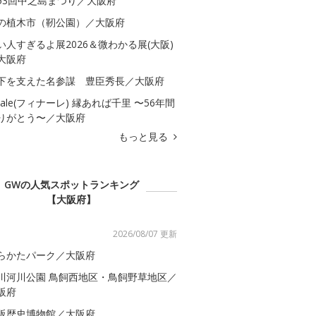
53回中之島まつり／大阪府
の植木市（靭公園）／大阪府
い人すぎるよ展2026＆微わかる展(大阪)
大阪府
下を支えた名参謀 豊臣秀長／大阪府
inale(フィナーレ) 縁あれば千里 〜56年間
りがとう〜／大阪府
もっと見る
GWの人気スポットランキング
【大阪府】
2026/08/07 更新
らかたパーク／大阪府
川河川公園 鳥飼西地区・鳥飼野草地区／
阪府
阪歴史博物館／大阪府