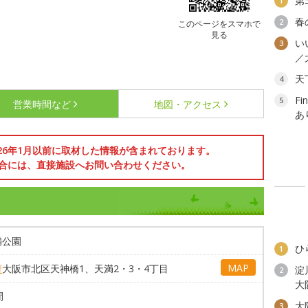
第
1
春
2
このページをスマホで
見る
い
3
／
天
4
F
5
営業時間など
地図・アクセス
あ
026年1月以前に取材した情報が含まれております。
合には、直接施設へお問い合わせください。
満公園
ひ
1
MAP
府
大阪市北区天神橋1、天満2・3・4丁目
淀
2
大
間
大
3