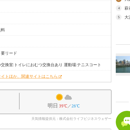
萩
4
大
5
無料
。
。要リード
交換室:トイレにおむつ交換台あり 運動場:テニスコート
サイトほか、関連サイトはこちら
明日
39℃
／
26℃
天気情報提供元：株式会社ライフビジネスウェザー