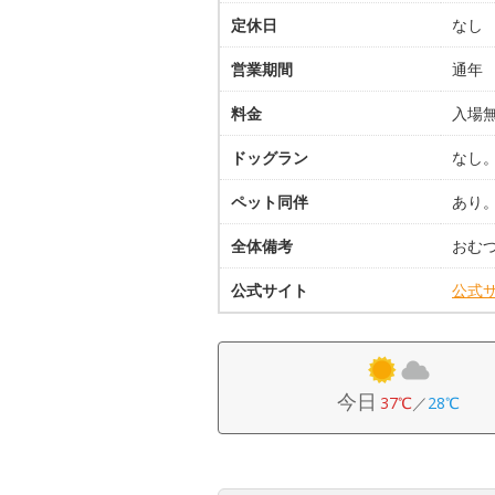
定休日
なし
営業期間
通年
料金
入場
ドッグラン
なし
ペット同伴
あり
全体備考
おむつ
公式サイト
公式
今日
37℃
／
28℃