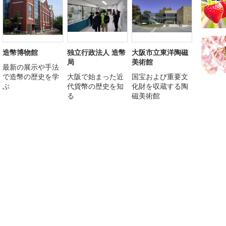
造幣博物館
独立行政法人 造幣
大阪市立東洋陶磁
局
美術館
最新の展示や手法
で造幣の歴史を学
大阪で始まった近
国宝および重要文
ぶ
代貨幣の歴史を知
化財を収蔵する陶
る
磁美術館