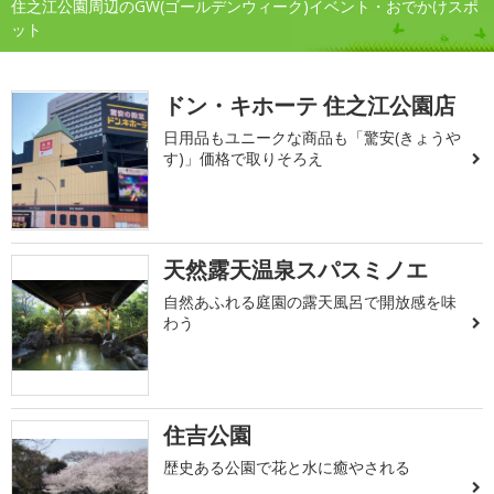
住之江公園周辺のGW(ゴールデンウィーク)イベント・おでかけスポ
ット
ドン・キホーテ 住之江公園店
日用品もユニークな商品も「驚安(きょうや
す)」価格で取りそろえ
天然露天温泉スパスミノエ
自然あふれる庭園の露天風呂で開放感を味
わう
住吉公園
歴史ある公園で花と水に癒やされる