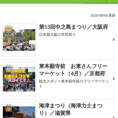
2026/08/06 更新
第53回中之島まつり／大阪府
1
日本最大級の市民祭り
東本願寺前 お東さんフリー
2
マーケット（4月）／京都府
観光スポット東本願寺前のフリーマーケッ
ト
海津まつり（海津力士まつ
3
り）／滋賀県