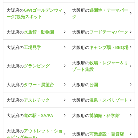
大阪府の
GW(ゴールデンウィ
大阪府の
遊園地・テーマパー
ーク)観光スポット
ク
大阪府の
水族館・動物園
大阪府の
フードテーマパーク
大阪府の
工場見学
大阪府の
キャンプ場・BBQ場
大阪府の
牧場・レジャー＆リ
大阪府の
グランピング
ゾート施設
大阪府の
タワー・展望台
大阪府の
公園
大阪府の
アスレチック
大阪府の
温泉・スパリゾート
大阪府の
道の駅・SA/PA
大阪府の
博物館・科学館
大阪府の
アウトレット・ショ
大阪府の
商業施設・百貨店
ッピングモール