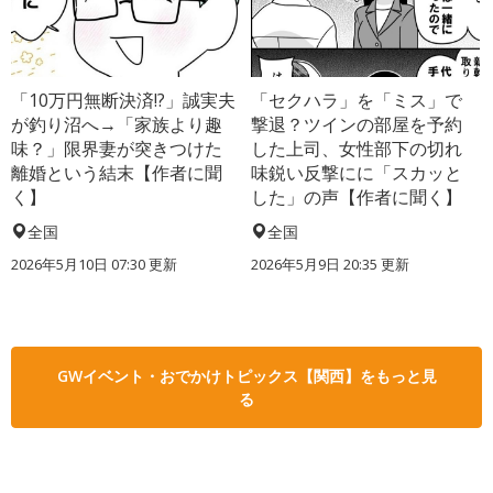
「10万円無断決済!?」誠実夫
「セクハラ」を「ミス」で
が釣り沼へ→「家族より趣
撃退？ツインの部屋を予約
味？」限界妻が突きつけた
した上司、女性部下の切れ
離婚という結末【作者に聞
味鋭い反撃にに「スカッと
く】
した」の声【作者に聞く】
全国
全国
2026年5月10日 07:30 更新
2026年5月9日 20:35 更新
GWイベント・おでかけトピックス【関西】をもっと見
る