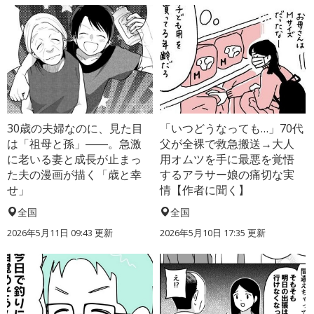
30歳の夫婦なのに、見た目
「いつどうなっても…」70代
は「祖母と孫」――。急激
父が全裸で救急搬送→大人
に老いる妻と成長が止まっ
用オムツを手に最悪を覚悟
た夫の漫画が描く「歳と幸
するアラサー娘の痛切な実
せ」
情【作者に聞く】
全国
全国
2026年5月11日 09:43 更新
2026年5月10日 17:35 更新