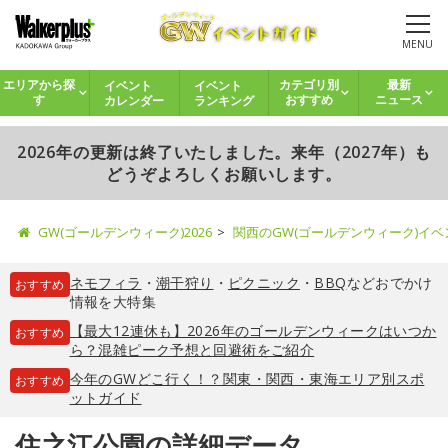
MENU
イベント
イベント
エリアから探
カテゴリ別
最新
カレンダー
ランキング
す
おすすめ
ニュース
2026年の更新は終了いたしました。来年（2027年）も
どうぞよろしくお願いします。
GW(ゴールデンウィーク)2026
関西のGW(ゴールデンウィーク)イ
ネモフィラ
・
潮干狩り
・
ピクニック
・
BBQ
などおでかけ
おすすめ
情報を大特集
【最大12連休も】2026年のゴールデンウィークはいつか
おすすめ
ら？混雑ピーク予想と回避術をご紹介
今年のGWどこ行く！？関東・関西・東海エリア別スポ
おすすめ
ットガイド
住之江公園の詳細データ