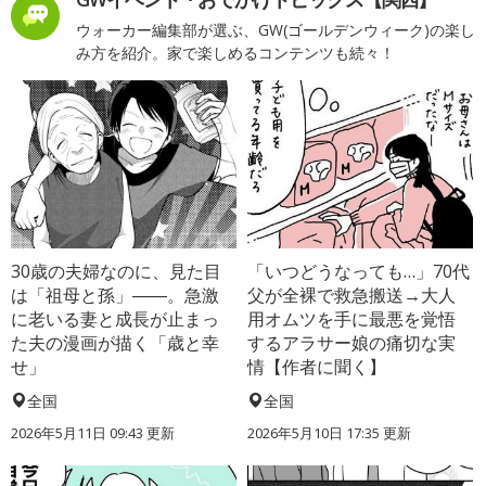
ウォーカー編集部が選ぶ、GW(ゴールデンウィーク)の楽し
み方を紹介。家で楽しめるコンテンツも続々！
30歳の夫婦なのに、見た目
「いつどうなっても…」70代
は「祖母と孫」――。急激
父が全裸で救急搬送→大人
に老いる妻と成長が止まっ
用オムツを手に最悪を覚悟
た夫の漫画が描く「歳と幸
するアラサー娘の痛切な実
せ」
情【作者に聞く】
全国
全国
2026年5月11日 09:43 更新
2026年5月10日 17:35 更新