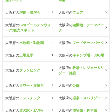
大阪府の
演劇・講演会
大阪府の
フェア
大阪府の
GW(ゴールデンウィ
大阪府の
遊園地・テーマパー
ーク)観光スポット
ク
大阪府の
水族館・動物園
大阪府の
フードテーマパーク
大阪府の
工場見学
大阪府の
キャンプ場・BBQ場
大阪府の
牧場・レジャー＆リ
大阪府の
グランピング
ゾート施設
大阪府の
タワー・展望台
大阪府の
公園
大阪府の
アスレチック
大阪府の
温泉・スパリゾート
大阪府の
道の駅・SA/PA
大阪府の
博物館・科学館