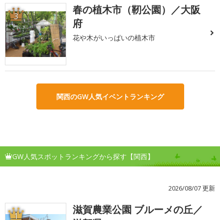
春の植木市（靭公園）／大阪
3
府
花や木がいっぱいの植木市
関西のGW人気イベントランキング
GW人気スポットランキングから探す【関西】
2026/08/07 更新
滋賀農業公園 ブルーメの丘／
1