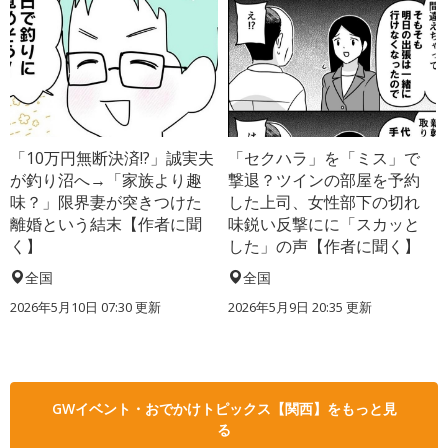
「10万円無断決済!?」誠実夫
「セクハラ」を「ミス」で
が釣り沼へ→「家族より趣
撃退？ツインの部屋を予約
味？」限界妻が突きつけた
した上司、女性部下の切れ
離婚という結末【作者に聞
味鋭い反撃にに「スカッと
く】
した」の声【作者に聞く】
全国
全国
2026年5月10日 07:30 更新
2026年5月9日 20:35 更新
GWイベント・おでかけトピックス【関西】をもっと見
る