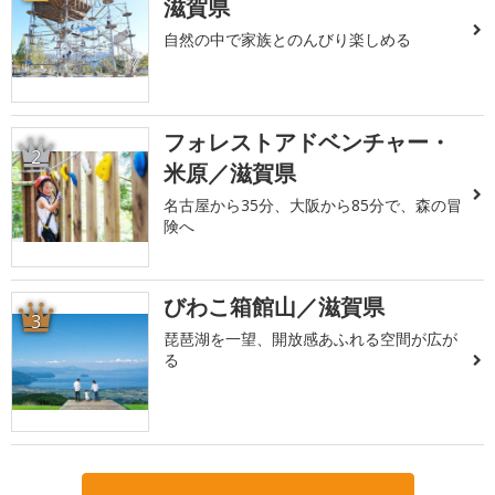
滋賀県
自然の中で家族とのんびり楽しめる
フォレストアドベンチャー・
2
米原／滋賀県
名古屋から35分、大阪から85分で、森の冒
険へ
びわこ箱館山／滋賀県
3
琵琶湖を一望、開放感あふれる空間が広が
る