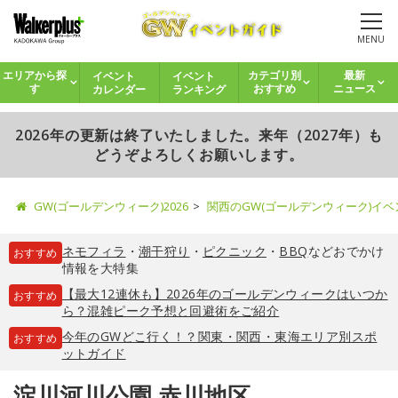
MENU
イベント
イベント
エリアから探
カテゴリ別
最新
カレンダー
ランキング
す
おすすめ
ニュース
2026年の更新は終了いたしました。来年（2027年）も
どうぞよろしくお願いします。
GW(ゴールデンウィーク)2026
関西のGW(ゴールデンウィーク)イ
ネモフィラ
・
潮干狩り
・
ピクニック
・
BBQ
などおでかけ
おすすめ
情報を大特集
【最大12連休も】2026年のゴールデンウィークはいつか
おすすめ
ら？混雑ピーク予想と回避術をご紹介
今年のGWどこ行く！？関東・関西・東海エリア別スポ
おすすめ
ットガイド
淀川河川公園 赤川地区