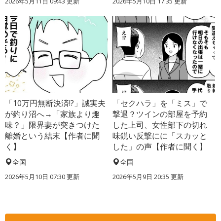
2026年5月11日 09:43 更新
2026年5月10日 17:35 更新
「10万円無断決済!?」誠実夫
「セクハラ」を「ミス」で
が釣り沼へ→「家族より趣
撃退？ツインの部屋を予約
味？」限界妻が突きつけた
した上司、女性部下の切れ
離婚という結末【作者に聞
味鋭い反撃にに「スカッと
く】
した」の声【作者に聞く】
全国
全国
2026年5月10日 07:30 更新
2026年5月9日 20:35 更新