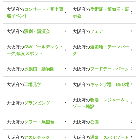
大阪府の
コンサート・音楽関
大阪府の
美術展・博物展・展
連イベント
示会
大阪府の
演劇・講演会
大阪府の
フェア
大阪府の
GW(ゴールデンウィ
大阪府の
遊園地・テーマパー
ーク)観光スポット
ク
大阪府の
水族館・動物園
大阪府の
フードテーマパーク
大阪府の
工場見学
大阪府の
キャンプ場・BBQ場
大阪府の
牧場・レジャー＆リ
大阪府の
グランピング
ゾート施設
大阪府の
タワー・展望台
大阪府の
公園
大阪府の
アスレチック
大阪府の
温泉・スパリゾート