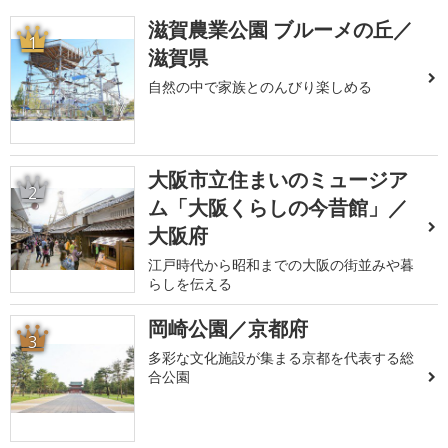
滋賀農業公園 ブルーメの丘／
1
滋賀県
自然の中で家族とのんびり楽しめる
大阪市立住まいのミュージア
2
ム「大阪くらしの今昔館」／
大阪府
江戸時代から昭和までの大阪の街並みや暮
らしを伝える
岡崎公園／京都府
3
多彩な文化施設が集まる京都を代表する総
合公園