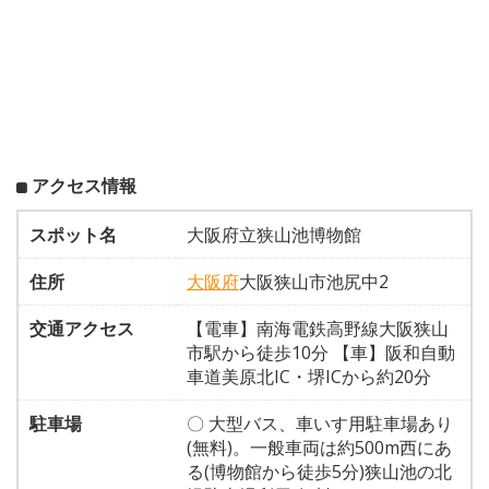
アクセス情報
スポット名
大阪府立狭山池博物館
住所
大阪府
大阪狭山市池尻中2
交通アクセス
【電車】南海電鉄高野線大阪狭山
市駅から徒歩10分 【車】阪和自動
車道美原北IC・堺ICから約20分
駐車場
〇 大型バス、車いす用駐車場あり
(無料)。一般車両は約500m西にあ
る(博物館から徒歩5分)狭山池の北