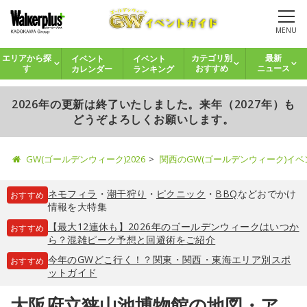
MENU
イベント
イベント
エリアから探
カテゴリ別
最新
カレンダー
ランキング
す
おすすめ
ニュース
2026年の更新は終了いたしました。来年（2027年）も
どうぞよろしくお願いします。
GW(ゴールデンウィーク)2026
関西のGW(ゴールデンウィーク)イ
ネモフィラ
・
潮干狩り
・
ピクニック
・
BBQ
などおでかけ
おすすめ
情報を大特集
【最大12連休も】2026年のゴールデンウィークはいつか
おすすめ
ら？混雑ピーク予想と回避術をご紹介
今年のGWどこ行く！？関東・関西・東海エリア別スポ
おすすめ
ットガイド
大阪府立狭山池博物館の地図・ア