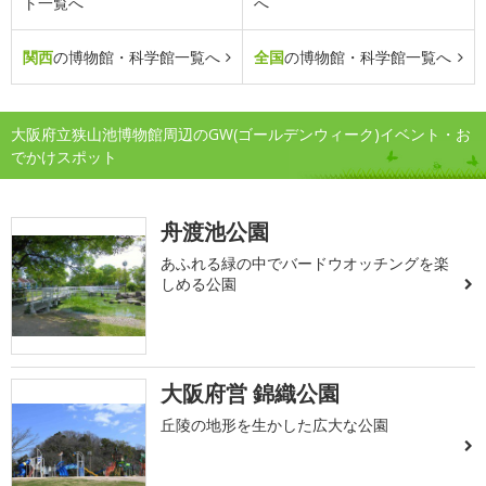
ト一覧へ
へ
関西
の博物館・科学館一覧へ
全国
の博物館・科学館一覧へ
大阪府立狭山池博物館周辺のGW(ゴールデンウィーク)イベント・お
でかけスポット
舟渡池公園
あふれる緑の中でバードウオッチングを楽
しめる公園
大阪府営 錦織公園
丘陵の地形を生かした広大な公園