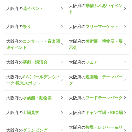
大阪府の
動物ふれあいイベン
大阪府の
花イベント
ト
大阪府の
祭り
大阪府の
フリーマーケット
大阪府の
コンサート・音楽関
大阪府の
美術展・博物展・展
連イベント
示会
大阪府の
演劇・講演会
大阪府の
フェア
大阪府の
GW(ゴールデンウィ
大阪府の
遊園地・テーマパー
ーク)観光スポット
ク
大阪府の
水族館・動物園
大阪府の
フードテーマパーク
大阪府の
工場見学
大阪府の
キャンプ場・BBQ場
大阪府の
牧場・レジャー＆リ
大阪府の
グランピング