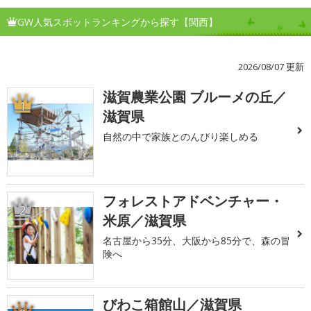
GW人気スポットランキングから探す【関西】
2026/08/07 更新
滋賀農業公園 ブルーメの丘／
1
滋賀県
自然の中で家族とのんびり楽しめる
フォレストアドベンチャー・
2
米原／滋賀県
名古屋から35分、大阪から85分で、森の冒
険へ
びわこ箱館山／滋賀県