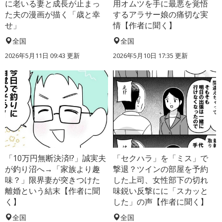
に老いる妻と成長が止まっ
用オムツを手に最悪を覚悟
た夫の漫画が描く「歳と幸
するアラサー娘の痛切な実
せ」
情【作者に聞く】
全国
全国
2026年5月11日 09:43 更新
2026年5月10日 17:35 更新
「10万円無断決済!?」誠実夫
「セクハラ」を「ミス」で
が釣り沼へ→「家族より趣
撃退？ツインの部屋を予約
味？」限界妻が突きつけた
した上司、女性部下の切れ
離婚という結末【作者に聞
味鋭い反撃にに「スカッと
く】
した」の声【作者に聞く】
全国
全国