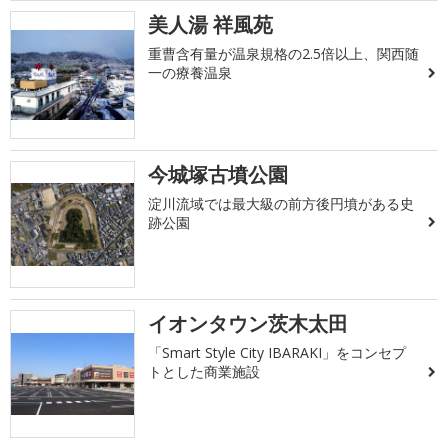
美人湯 祥風苑
重曹含有量が温泉規格の2.5倍以上、関西随
一の療養温泉
今城塚古墳公園
淀川流域では最大級の前方後円墳がある史
跡公園
イオンタウン茨木太田
「Smart Style City IBARAKI」をコンセプ
トとした商業施設