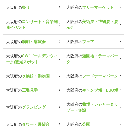
大阪府の
祭り
大阪府の
フリーマーケット
大阪府の
コンサート・音楽関
大阪府の
美術展・博物展・展
連イベント
示会
大阪府の
演劇・講演会
大阪府の
フェア
大阪府の
GW(ゴールデンウィ
大阪府の
遊園地・テーマパー
ーク)観光スポット
ク
大阪府の
水族館・動物園
大阪府の
フードテーマパーク
大阪府の
工場見学
大阪府の
キャンプ場・BBQ場
大阪府の
牧場・レジャー＆リ
大阪府の
グランピング
ゾート施設
大阪府の
タワー・展望台
大阪府の
公園