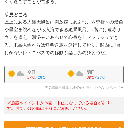
くり過ごすことができる。
見どころ
屋上にある大露天風呂は開放感にあふれ、四季折々の景色
や星空を眺めながら入浴できる絶景風呂。2階には遠赤サ
ウナを備え、湯浴みとあわせて心身をリフレッシュでき
る。JR高槻駅からは無料送迎を運行しており、関西に1台
しかないレトロバスでの移動も楽しみのひとつだ。
今日
明日
37℃
／
28℃
39℃
／
26℃
天気情報提供元：株式会社ライフビジネスウェザー
※施設やイベントが休園・中止になっている場合がありま
す。おでかけの際は事前にご確認ください。