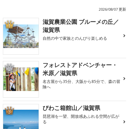
2026/08/07 更新
滋賀農業公園 ブルーメの丘／
1
滋賀県
自然の中で家族とのんびり楽しめる
フォレストアドベンチャー・
2
米原／滋賀県
名古屋から35分、大阪から85分で、森の冒
険へ
びわこ箱館山／滋賀県
3
琵琶湖を一望、開放感あふれる空間が広が
る