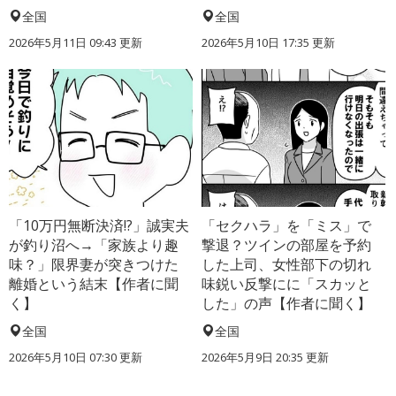
全国
全国
2026年5月11日 09:43 更新
2026年5月10日 17:35 更新
「10万円無断決済!?」誠実夫
「セクハラ」を「ミス」で
が釣り沼へ→「家族より趣
撃退？ツインの部屋を予約
味？」限界妻が突きつけた
した上司、女性部下の切れ
離婚という結末【作者に聞
味鋭い反撃にに「スカッと
く】
した」の声【作者に聞く】
全国
全国
2026年5月10日 07:30 更新
2026年5月9日 20:35 更新