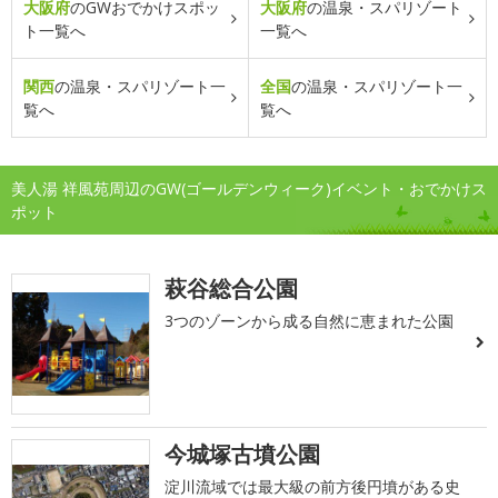
大阪府
のGWおでかけスポッ
大阪府
の温泉・スパリゾート
ト一覧へ
一覧へ
関西
の温泉・スパリゾート一
全国
の温泉・スパリゾート一
覧へ
覧へ
美人湯 祥風苑周辺のGW(ゴールデンウィーク)イベント・おでかけス
ポット
萩谷総合公園
3つのゾーンから成る自然に恵まれた公園
今城塚古墳公園
淀川流域では最大級の前方後円墳がある史