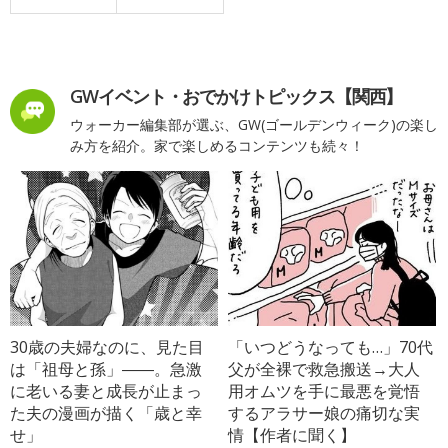
GWイベント・おでかけトピックス【関西】
ウォーカー編集部が選ぶ、GW(ゴールデンウィーク)の楽し
み方を紹介。家で楽しめるコンテンツも続々！
30歳の夫婦なのに、見た目
「いつどうなっても…」70代
は「祖母と孫」――。急激
父が全裸で救急搬送→大人
に老いる妻と成長が止まっ
用オムツを手に最悪を覚悟
た夫の漫画が描く「歳と幸
するアラサー娘の痛切な実
せ」
情【作者に聞く】