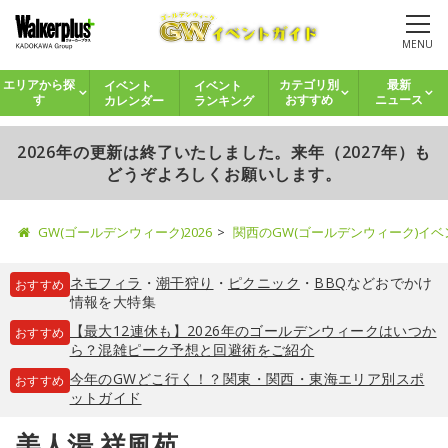
MENU
イベント
イベント
エリアから探
カテゴリ別
最新
カレンダー
ランキング
す
おすすめ
ニュース
2026年の更新は終了いたしました。来年（2027年）も
どうぞよろしくお願いします。
GW(ゴールデンウィーク)2026
関西のGW(ゴールデンウィーク)イ
ネモフィラ
・
潮干狩り
・
ピクニック
・
BBQ
などおでかけ
おすすめ
情報を大特集
【最大12連休も】2026年のゴールデンウィークはいつか
おすすめ
ら？混雑ピーク予想と回避術をご紹介
今年のGWどこ行く！？関東・関西・東海エリア別スポ
おすすめ
ットガイド
美人湯 祥風苑