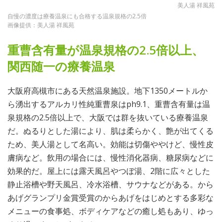
美人湯 祥風苑
自慢の濃度は療養温泉にも合格する温泉規格の2.5倍
画像提供：美人湯 祥風苑
重曹含有量が温泉規格の2.5倍以上、
関西随一の療養温泉
大阪府高槻市にある天然温泉施設。地下1350メートルか
ら湧出するアルカリ性純重曹泉はph9.1、重曹含有量は温
泉規格の2.5倍以上で、大阪では群を抜いている療養温泉
だ。ぬるりとした湯により、肌は柔らかく、艶が出てくる
ため、美人湯として名高い。効能は切傷ややけど、慢性皮
膚病など。飲用の場合には、慢性消化器病、糖尿病などに
効果的だ。屋上には露天風呂やつぼ湯、2階に広々とした
静止浴槽や野天風呂、冷水浴槽、サウナなどがある。から
あげグランプリ金賞受賞のからあげをはじめとする多彩な
メニューの食事処、ボディケアなどの癒し処もあり、ゆっ