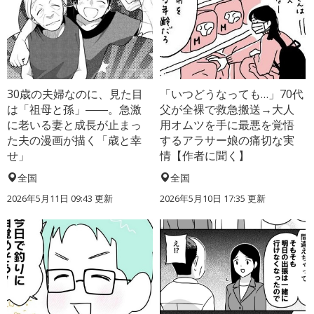
30歳の夫婦なのに、見た目
「いつどうなっても…」70代
は「祖母と孫」――。急激
父が全裸で救急搬送→大人
に老いる妻と成長が止まっ
用オムツを手に最悪を覚悟
た夫の漫画が描く「歳と幸
するアラサー娘の痛切な実
せ」
情【作者に聞く】
全国
全国
2026年5月11日 09:43 更新
2026年5月10日 17:35 更新