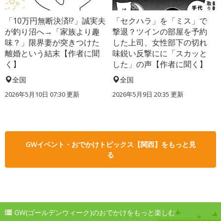
「10万円無断決済!?」誠実夫
「セクハラ」を「ミス」で
が釣り沼へ→「家族より趣
撃退？ツインの部屋を予約
味？」限界妻が突きつけた
した上司、女性部下の切れ
離婚という結末【作者に聞
味鋭い反撃にに「スカッと
く】
した」の声【作者に聞く】
全国
全国
2026年5月10日 07:30 更新
2026年5月9日 20:35 更新
GWイベント・おでかけトピックス【関西】をもっと見
る
GW(ゴールデンウィーク)のおでかけをもっと楽しむ