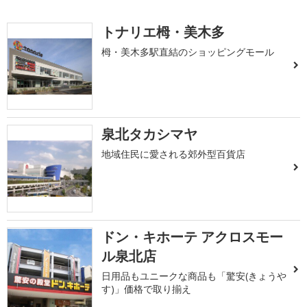
トナリエ栂・美木多
栂・美木多駅直結のショッピングモール
泉北タカシマヤ
地域住民に愛される郊外型百貨店
ドン・キホーテ アクロスモー
ル泉北店
日用品もユニークな商品も「驚安(きょうや
す)」価格で取り揃え