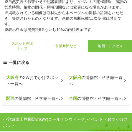
※自然災害の影響やその他諸事情により、イベントの開催情報、施設の
営業時間、植物の開花・見頃期間などは変更になる場合があります。
※掲載されている画像は取材先から本ページへの掲載の許諾をいただ
き、提供されたものとなります。画像の無断転載(二次使用)は禁止で
す。
※表示料金は消費税8％ないし10％の内税表示です。
スポット詳細
営業時間など
地図・アクセス
トップ
一覧に戻る
大阪府
のGWおでかけスポッ
大阪府
の博物館・科学館一覧
ト一覧へ
へ
関西
の博物館・科学館一覧へ
全国
の博物館・科学館一覧へ
小谷城郷土館周辺のGW(ゴールデンウィーク)イベント・おでかけス
ポット