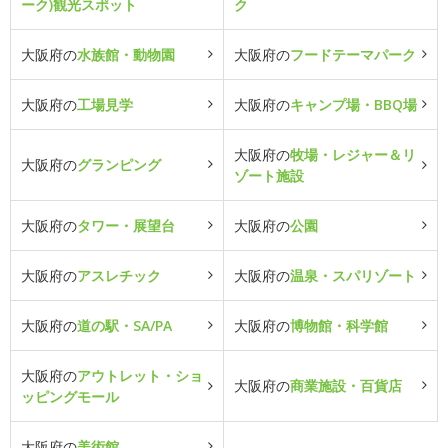
ーク)観光スポット
ク
大阪府の
水族館・動物園
大阪府の
フードテーマパーク
大阪府の
工場見学
大阪府の
キャンプ場・BBQ場
大阪府の
牧場・レジャー＆リ
大阪府の
グランピング
ゾート施設
大阪府の
タワー・展望台
大阪府の
公園
大阪府の
アスレチック
大阪府の
温泉・スパリゾート
大阪府の
道の駅・SA/PA
大阪府の
博物館・科学館
大阪府の
アウトレット・ショ
大阪府の
商業施設・百貨店
ッピングモール
大阪府の
美術館