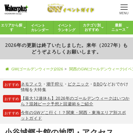
MENU
イベント
イベント
エリアから探
カテゴリ別
最新
カレンダー
ランキング
す
おすすめ
ニュース
2026年の更新は終了いたしました。来年（2027年）も
どうぞよろしくお願いします。
GW(ゴールデンウィーク)2026
関西のGW(ゴールデンウィーク)イ
ネモフィラ
・
潮干狩り
・
ピクニック
・
BBQ
などおでかけ
おすすめ
情報を大特集
【最大12連休も】2026年のゴールデンウィークはいつか
おすすめ
ら？混雑ピーク予想と回避術をご紹介
今年のGWどこ行く！？関東・関西・東海エリア別スポ
おすすめ
ットガイド
小谷城郷土館の地図・アクセス