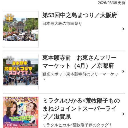
2026/08/08 更新
第53回中之島まつり／大阪府
1
日本最大級の市民祭り
東本願寺前 お東さんフリー
2
マーケット（4月）／京都府
観光スポット東本願寺前のフリーマーケッ
ト
ミラクルひかる×荒牧陽子もの
3
まねジョイントスーパーライ
ブ／滋賀県
ミラクルヒカル×荒牧陽子夢のタッグ！