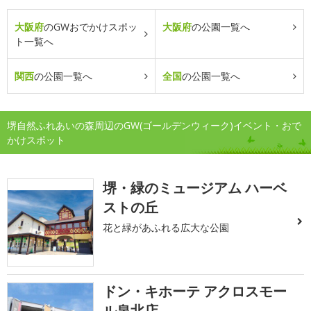
大阪府
のGWおでかけスポッ
大阪府
の公園一覧へ
ト一覧へ
関西
の公園一覧へ
全国
の公園一覧へ
堺自然ふれあいの森周辺のGW(ゴールデンウィーク)イベント・おで
かけスポット
堺・緑のミュージアム ハーベ
ストの丘
花と緑があふれる広大な公園
ドン・キホーテ アクロスモー
ル泉北店