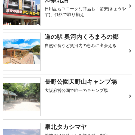
日用品もユニークな商品も「驚安(きょうや
す)」価格で取り揃え
道の駅 奥河内くろまろの郷
自然や食など奥河内の恵みに出会える
長野公園天野山キャンプ場
大阪府営公園で唯一のキャンプ場
泉北タカシマヤ