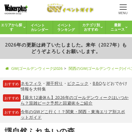
MENU
イベント
イベント
エリアから探
カテゴリ別
最新
カレンダー
ランキング
す
おすすめ
ニュース
2026年の更新は終了いたしました。来年（2027年）も
どうぞよろしくお願いします。
GW(ゴールデンウィーク)2026
関西のGW(ゴールデンウィーク)イ
ネモフィラ
・
潮干狩り
・
ピクニック
・
BBQ
などおでかけ
おすすめ
情報を大特集
【最大12連休も】2026年のゴールデンウィークはいつか
おすすめ
ら？混雑ピーク予想と回避術をご紹介
今年のGWどこ行く！？関東・関西・東海エリア別スポ
おすすめ
ットガイド
堺自然ふれあいの森