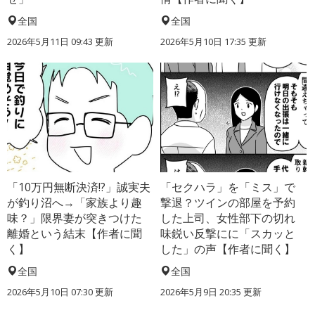
全国
全国
2026年5月11日 09:43 更新
2026年5月10日 17:35 更新
「10万円無断決済!?」誠実夫
「セクハラ」を「ミス」で
が釣り沼へ→「家族より趣
撃退？ツインの部屋を予約
味？」限界妻が突きつけた
した上司、女性部下の切れ
離婚という結末【作者に聞
味鋭い反撃にに「スカッと
く】
した」の声【作者に聞く】
全国
全国
2026年5月10日 07:30 更新
2026年5月9日 20:35 更新