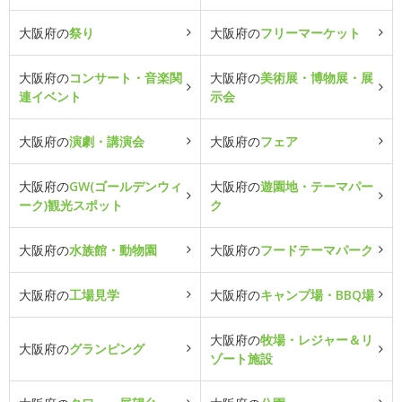
大阪府の
祭り
大阪府の
フリーマーケット
大阪府の
コンサート・音楽関
大阪府の
美術展・博物展・展
連イベント
示会
大阪府の
演劇・講演会
大阪府の
フェア
大阪府の
GW(ゴールデンウィ
大阪府の
遊園地・テーマパー
ーク)観光スポット
ク
大阪府の
水族館・動物園
大阪府の
フードテーマパーク
大阪府の
工場見学
大阪府の
キャンプ場・BBQ場
大阪府の
牧場・レジャー＆リ
大阪府の
グランピング
ゾート施設