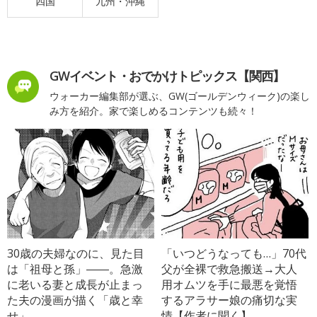
四国
九州・沖縄
GWイベント・おでかけトピックス【関西】
ウォーカー編集部が選ぶ、GW(ゴールデンウィーク)の楽し
み方を紹介。家で楽しめるコンテンツも続々！
30歳の夫婦なのに、見た目
「いつどうなっても…」70代
は「祖母と孫」――。急激
父が全裸で救急搬送→大人
に老いる妻と成長が止まっ
用オムツを手に最悪を覚悟
た夫の漫画が描く「歳と幸
するアラサー娘の痛切な実
せ」
情【作者に聞く】