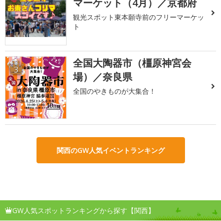
マーケット（4月）／京都府
観光スポット東本願寺前のフリーマーケッ
ト
全国大陶器市（橿原神宮会
3
場）／奈良県
全国のやきものが大集合！
関西のGW人気イベントランキング
GW人気スポットランキングから探す【関西】