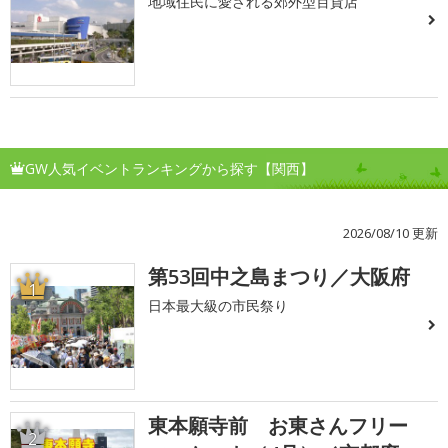
地域住民に愛される郊外型百貨店
GW人気イベントランキングから探す【関西】
2026/08/10 更新
第53回中之島まつり／大阪府
1
日本最大級の市民祭り
東本願寺前 お東さんフリー
2