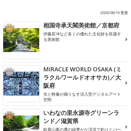
2026/08/10 更新
相国寺承天閣美術館／京都府
1
伊藤若冲など多くの優れた文化財を収蔵す
る美術館
MIRACLE WORLD OSAKA (ミ
2
ラクルワールドオオサカ)／大
阪府
光と映像が織りなす没入型デジタルアート
空間
いわなの里永源寺グリーンラ
3
ンド／滋賀県
鈴鹿山脈の麓の緑豊かな渓流で釣りとバー