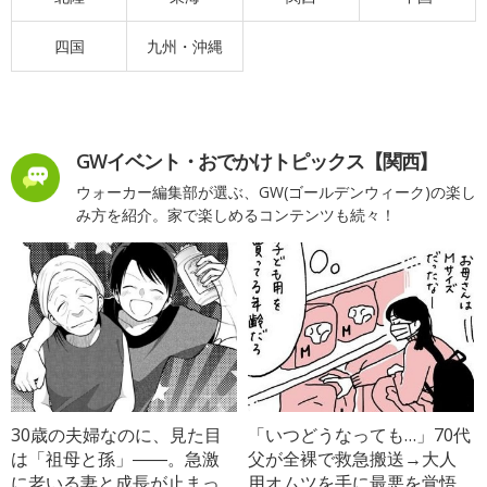
四国
九州・沖縄
GWイベント・おでかけトピックス【関西】
ウォーカー編集部が選ぶ、GW(ゴールデンウィーク)の楽し
み方を紹介。家で楽しめるコンテンツも続々！
30歳の夫婦なのに、見た目
「いつどうなっても…」70代
は「祖母と孫」――。急激
父が全裸で救急搬送→大人
に老いる妻と成長が止まっ
用オムツを手に最悪を覚悟