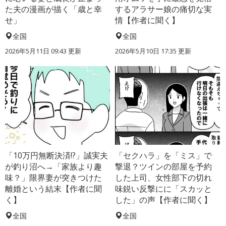
た夫の漫画が描く「歳と幸
するアラサー娘の痛切な実
せ」
情【作者に聞く】
全国
全国
2026年5月11日 09:43 更新
2026年5月10日 17:35 更新
「10万円無断決済!?」誠実夫
「セクハラ」を「ミス」で
が釣り沼へ→「家族より趣
撃退？ツインの部屋を予約
味？」限界妻が突きつけた
した上司、女性部下の切れ
離婚という結末【作者に聞
味鋭い反撃にに「スカッと
く】
した」の声【作者に聞く】
全国
全国