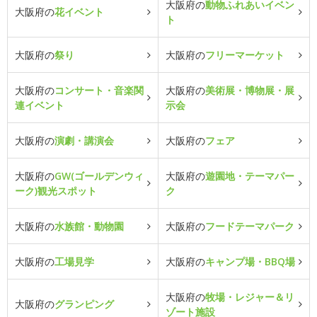
大阪府の
動物ふれあいイベン
大阪府の
花イベント
ト
大阪府の
祭り
大阪府の
フリーマーケット
大阪府の
コンサート・音楽関
大阪府の
美術展・博物展・展
連イベント
示会
大阪府の
演劇・講演会
大阪府の
フェア
大阪府の
GW(ゴールデンウィ
大阪府の
遊園地・テーマパー
ーク)観光スポット
ク
大阪府の
水族館・動物園
大阪府の
フードテーマパーク
大阪府の
工場見学
大阪府の
キャンプ場・BBQ場
大阪府の
牧場・レジャー＆リ
大阪府の
グランピング
ゾート施設