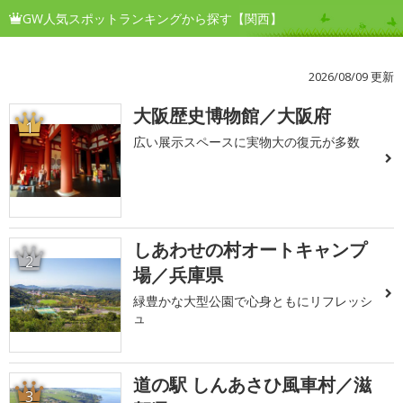
GW人気スポットランキングから探す【関西】
2026/08/09 更新
大阪歴史博物館／大阪府
1
広い展示スペースに実物大の復元が多数
しあわせの村オートキャンプ
2
場／兵庫県
緑豊かな大型公園で心身ともにリフレッシ
ュ
道の駅 しんあさひ風車村／滋
3