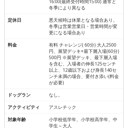
16:00(最終受付時間15:00) 通常と
冬季により異なる
定休日
悪天候時は休業となる場合あり。
冬季は営業営業日・営業時間が変
更になる場合あり
料金
有料 チャレンジ( 60分) 大人2500
円、展望デッキ+最下層入場(60分)
500円 ※展望デッキ、最下層入場
を含む、入場者の伸長125センチ
以上、12歳以下および身長140セ
ンチ未満の場合、要付き添い(料金
が必要)
ドッグラン
なし。
アクティビティ
アスレチック
対象年齢
小学校低学年、小学校高学年、中
学生～大人