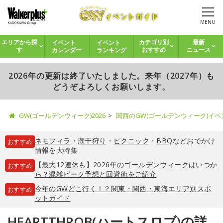
MENU
イベント
イベント
エリアから探
カテゴリ別
最新
カレンダー
ランキング
す
おすすめ
ニュース
2026年の更新は終了いたしました。来年（2027年）も
どうぞよろしくお願いします。
GW(ゴールデンウィーク)2026
関西のGW(ゴールデンウィーク)イ
ネモフィラ
・
潮干狩り
・
ピクニック
・
BBQ
などおでかけ
おすすめ
情報を大特集
【最大12連休も】2026年のゴールデンウィークはいつか
おすすめ
ら？混雑ピーク予想と回避術をご紹介
今年のGWどこ行く！？関東・関西・東海エリア別スポ
おすすめ
ットガイド
HEARTTHROB(ハートスロブ)の詳