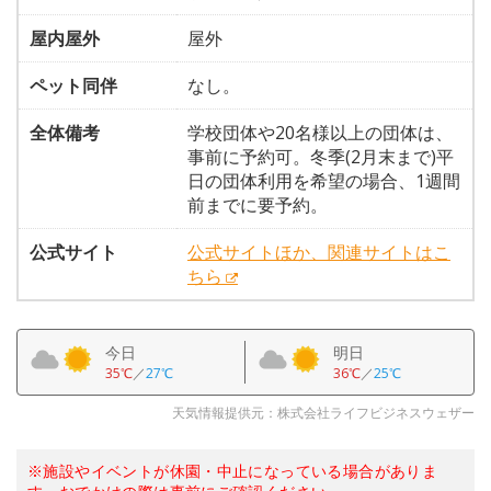
屋内屋外
屋外
ペット同伴
なし。
全体備考
学校団体や20名様以上の団体は、
事前に予約可。冬季(2月末まで)平
日の団体利用を希望の場合、1週間
前までに要予約。
公式サイト
公式サイトほか、関連サイトはこ
ちら
今日
明日
35℃
／
27℃
36℃
／
25℃
天気情報提供元：株式会社ライフビジネスウェザー
※施設やイベントが休園・中止になっている場合がありま