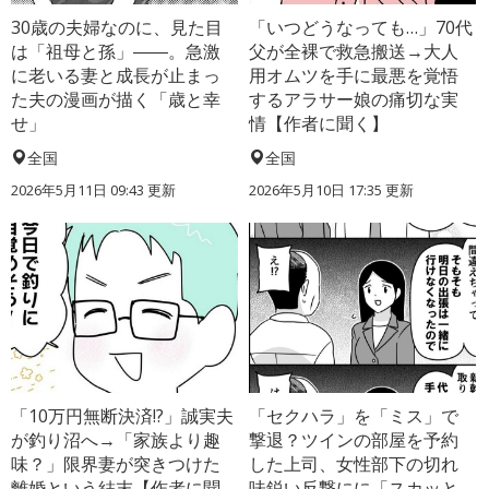
30歳の夫婦なのに、見た目
「いつどうなっても…」70代
は「祖母と孫」――。急激
父が全裸で救急搬送→大人
に老いる妻と成長が止まっ
用オムツを手に最悪を覚悟
た夫の漫画が描く「歳と幸
するアラサー娘の痛切な実
せ」
情【作者に聞く】
全国
全国
2026年5月11日 09:43 更新
2026年5月10日 17:35 更新
「10万円無断決済!?」誠実夫
「セクハラ」を「ミス」で
が釣り沼へ→「家族より趣
撃退？ツインの部屋を予約
味？」限界妻が突きつけた
した上司、女性部下の切れ
離婚という結末【作者に聞
味鋭い反撃にに「スカッと