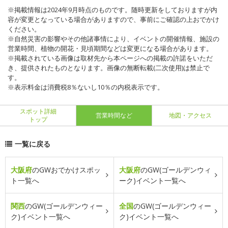
※掲載情報は2024年9月時点のものです。随時更新をしておりますが内
容が変更となっている場合がありますので、事前にご確認の上おでかけ
ください。
※自然災害の影響やその他諸事情により、イベントの開催情報、施設の
営業時間、植物の開花・見頃期間などは変更になる場合があります。
※掲載されている画像は取材先から本ページへの掲載の許諾をいただ
き、提供されたものとなります。画像の無断転載(二次使用)は禁止で
す。
※表示料金は消費税8％ないし10％の内税表示です。
スポット詳細
営業時間など
地図・アクセス
トップ
一覧に戻る
大阪府
のGWおでかけスポッ
大阪府
のGW(ゴールデンウィ
ト一覧へ
ーク)イベント一覧へ
関西
のGW(ゴールデンウィー
全国
のGW(ゴールデンウィー
ク)イベント一覧へ
ク)イベント一覧へ