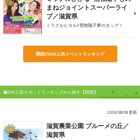
3
まねジョイントスーパーライ
ブ／滋賀県
ミラクルヒカル×荒牧陽子夢のタッグ！
関西のGW人気イベントランキング
GW人気スポットランキングから探す【関西】
2026/08/08 更新
滋賀農業公園 ブルーメの丘／
1
滋賀県