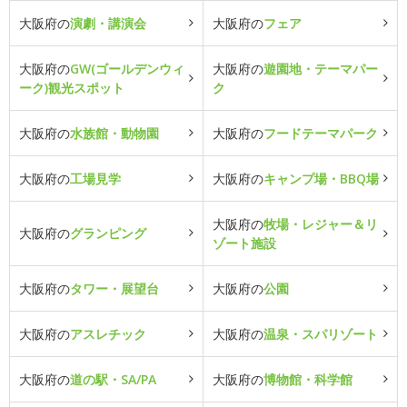
大阪府の
演劇・講演会
大阪府の
フェア
大阪府の
GW(ゴールデンウィ
大阪府の
遊園地・テーマパー
ーク)観光スポット
ク
大阪府の
水族館・動物園
大阪府の
フードテーマパーク
大阪府の
工場見学
大阪府の
キャンプ場・BBQ場
大阪府の
牧場・レジャー＆リ
大阪府の
グランピング
ゾート施設
大阪府の
タワー・展望台
大阪府の
公園
大阪府の
アスレチック
大阪府の
温泉・スパリゾート
大阪府の
道の駅・SA/PA
大阪府の
博物館・科学館