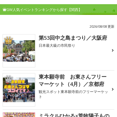
GW人気イベントランキングから探す【関西】
2026/08/08 更新
第53回中之島まつり／大阪府
1
日本最大級の市民祭り
東本願寺前 お東さんフリー
2
マーケット（4月）／京都府
観光スポット東本願寺前のフリーマーケッ
ト
ミラクルひかる×荒牧陽子もの