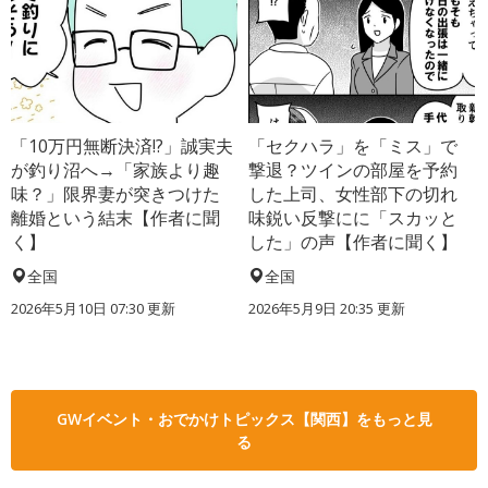
「10万円無断決済!?」誠実夫
「セクハラ」を「ミス」で
が釣り沼へ→「家族より趣
撃退？ツインの部屋を予約
味？」限界妻が突きつけた
した上司、女性部下の切れ
離婚という結末【作者に聞
味鋭い反撃にに「スカッと
く】
した」の声【作者に聞く】
全国
全国
2026年5月10日 07:30 更新
2026年5月9日 20:35 更新
GWイベント・おでかけトピックス【関西】をもっと見
る