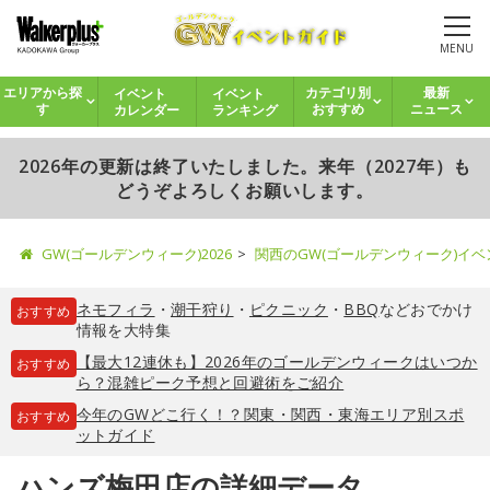
MENU
イベント
イベント
エリアから探
カテゴリ別
最新
カレンダー
ランキング
す
おすすめ
ニュース
2026年の更新は終了いたしました。来年（2027年）も
どうぞよろしくお願いします。
GW(ゴールデンウィーク)2026
関西のGW(ゴールデンウィーク)イ
ネモフィラ
・
潮干狩り
・
ピクニック
・
BBQ
などおでかけ
おすすめ
情報を大特集
【最大12連休も】2026年のゴールデンウィークはいつか
おすすめ
ら？混雑ピーク予想と回避術をご紹介
今年のGWどこ行く！？関東・関西・東海エリア別スポ
おすすめ
ットガイド
ハンズ梅田店の詳細データ