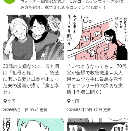
ウォーカー編集部が選ぶ、GW(ゴールデンウィーク)の楽し
み方を紹介。家で楽しめるコンテンツも続々！
30歳の夫婦なのに、見た目
「いつどうなっても…」70代
は「祖母と孫」――。急激
父が全裸で救急搬送→大人
に老いる妻と成長が止まっ
用オムツを手に最悪を覚悟
た夫の漫画が描く「歳と幸
するアラサー娘の痛切な実
せ」
情【作者に聞く】
全国
全国
2026年5月11日 09:43 更新
2026年5月10日 17:35 更新