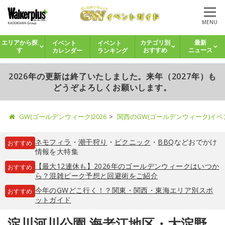
MENU
イベント
イベント
エリアから探
カテゴリ別
最新
カレンダー
ランキング
す
おすすめ
ニュース
2026年の更新は終了いたしました。来年（2027年）も
どうぞよろしくお願いします。
GW(ゴールデンウィーク)2026
関西のGW(ゴールデンウィーク)イ
ネモフィラ
・
潮干狩り
・
ピクニック
・
BBQ
などおでかけ
おすすめ
情報を大特集
【最大12連休も】2026年のゴールデンウィークはいつか
おすすめ
ら？混雑ピーク予想と回避術をご紹介
今年のGWどこ行く！？関東・関西・東海エリア別スポ
おすすめ
ットガイド
淀川河川公園 海老江地区・大淀野