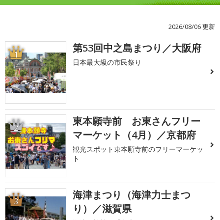
2026/08/06 更新
第53回中之島まつり／大阪府
1
日本最大級の市民祭り
東本願寺前 お東さんフリー
2
マーケット（4月）／京都府
観光スポット東本願寺前のフリーマーケッ
ト
海津まつり（海津力士まつ
3
り）／滋賀県