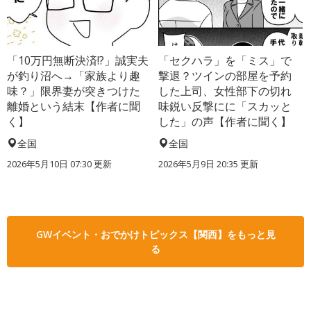
「10万円無断決済!?」誠実夫
「セクハラ」を「ミス」で
が釣り沼へ→「家族より趣
撃退？ツインの部屋を予約
味？」限界妻が突きつけた
した上司、女性部下の切れ
離婚という結末【作者に聞
味鋭い反撃にに「スカッと
く】
した」の声【作者に聞く】
全国
全国
2026年5月10日 07:30 更新
2026年5月9日 20:35 更新
GWイベント・おでかけトピックス【関西】をもっと見
る