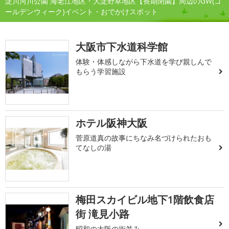
淀川河川公園 海老江地区・大淀野草地区【長期閉園】周辺のGW(ゴ
ールデンウィーク)イベント・おでかけスポット
大阪市下水道科学館
体験・体感しながら下水道を学び親しんで
もらう学習施設
ホテル阪神大阪
菅原道真の故事にちなみ名づけられたおも
てなしの湯
梅田スカイビル地下1階飲食店
街 滝見小路
昭和の大阪の街並み