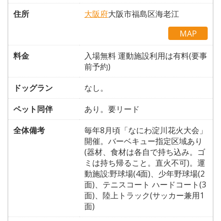
住所
大阪府
大阪市福島区海老江
MAP
料金
入場無料 運動施設利用は有料(要事
前予約)
ドッグラン
なし。
ペット同伴
あり。要リード
全体備考
毎年8月頃「なにわ淀川花火大会」
開催。バーベキュー指定区域あり
(器材、食材は各自で持ち込み。ゴ
ミは持ち帰ること。直火不可)。運
動施設:野球場(4面)、少年野球場(2
面)、テニスコート ハードコート(3
面)、陸上トラック(サッカー兼用1
面)