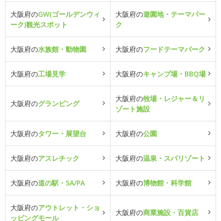
大阪府の
GW(ゴールデンウィ
大阪府の
遊園地・テーマパー
ーク)観光スポット
ク
大阪府の
水族館・動物園
大阪府の
フードテーマパーク
大阪府の
工場見学
大阪府の
キャンプ場・BBQ場
大阪府の
牧場・レジャー＆リ
大阪府の
グランピング
ゾート施設
大阪府の
タワー・展望台
大阪府の
公園
大阪府の
アスレチック
大阪府の
温泉・スパリゾート
大阪府の
道の駅・SA/PA
大阪府の
博物館・科学館
大阪府の
アウトレット・ショ
大阪府の
商業施設・百貨店
ッピングモール