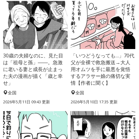
30歳の夫婦なのに、見た目
「いつどうなっても…」70代
は「祖母と孫」――。急激
父が全裸で救急搬送→大人
に老いる妻と成長が止まっ
用オムツを手に最悪を覚悟
た夫の漫画が描く「歳と幸
するアラサー娘の痛切な実
せ」
情【作者に聞く】
全国
全国
2026年5月11日 09:43 更新
2026年5月10日 17:35 更新