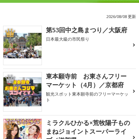
2026/08/08 更新
第53回中之島まつり／大阪府
1
日本最大級の市民祭り
東本願寺前 お東さんフリー
2
マーケット（4月）／京都府
観光スポット東本願寺前のフリーマーケッ
ト
ミラクルひかる×荒牧陽子もの
3
まねジョイントスーパーライ