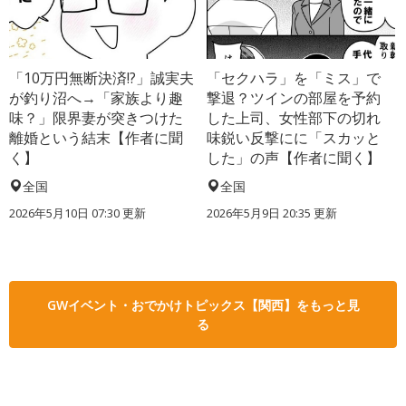
「10万円無断決済!?」誠実夫
「セクハラ」を「ミス」で
が釣り沼へ→「家族より趣
撃退？ツインの部屋を予約
味？」限界妻が突きつけた
した上司、女性部下の切れ
離婚という結末【作者に聞
味鋭い反撃にに「スカッと
く】
した」の声【作者に聞く】
全国
全国
2026年5月10日 07:30 更新
2026年5月9日 20:35 更新
GWイベント・おでかけトピックス【関西】をもっと見
る