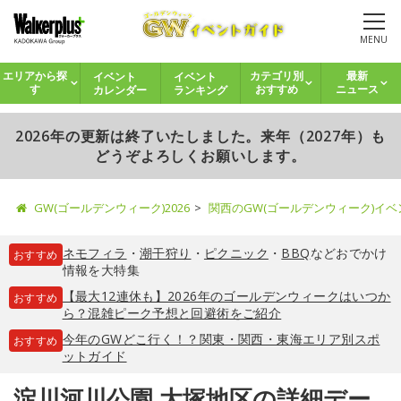
MENU
イベント
イベント
エリアから探
カテゴリ別
最新
カレンダー
ランキング
す
おすすめ
ニュース
2026年の更新は終了いたしました。来年（2027年）も
どうぞよろしくお願いします。
GW(ゴールデンウィーク)2026
関西のGW(ゴールデンウィーク)イ
ネモフィラ
・
潮干狩り
・
ピクニック
・
BBQ
などおでかけ
おすすめ
情報を大特集
【最大12連休も】2026年のゴールデンウィークはいつか
おすすめ
ら？混雑ピーク予想と回避術をご紹介
今年のGWどこ行く！？関東・関西・東海エリア別スポ
おすすめ
ットガイド
淀川河川公園 大塚地区の詳細デー