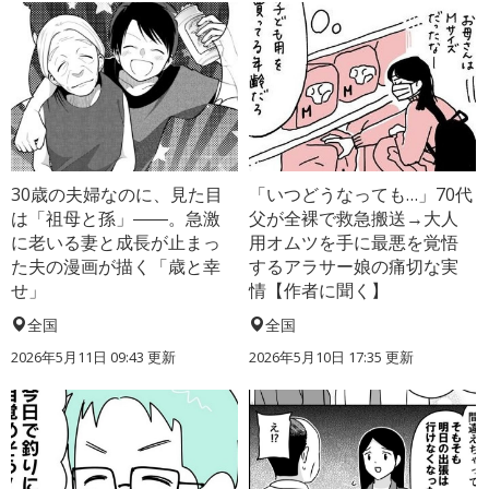
30歳の夫婦なのに、見た目
「いつどうなっても…」70代
は「祖母と孫」――。急激
父が全裸で救急搬送→大人
に老いる妻と成長が止まっ
用オムツを手に最悪を覚悟
た夫の漫画が描く「歳と幸
するアラサー娘の痛切な実
せ」
情【作者に聞く】
全国
全国
2026年5月11日 09:43 更新
2026年5月10日 17:35 更新