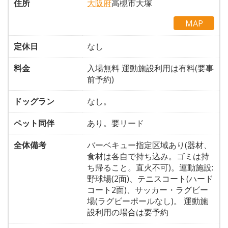
住所
大阪府
高槻市大塚
MAP
定休日
なし
料金
入場無料 運動施設利用は有料(要事
前予約)
ドッグラン
なし。
ペット同伴
あり。要リード
全体備考
バーベキュー指定区域あり(器材、
食材は各自で持ち込み。ゴミは持
ち帰ること。直火不可)。運動施設:
野球場(2面)、テニスコート(ハード
コート2面)、サッカー・ラグビー
場(ラグビーポールなし)。 運動施
設利用の場合は要予約