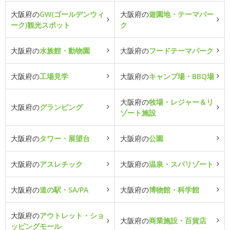
大阪府の
GW(ゴールデンウィ
大阪府の
遊園地・テーマパー
ーク)観光スポット
ク
大阪府の
水族館・動物園
大阪府の
フードテーマパーク
大阪府の
工場見学
大阪府の
キャンプ場・BBQ場
大阪府の
牧場・レジャー＆リ
大阪府の
グランピング
ゾート施設
大阪府の
タワー・展望台
大阪府の
公園
大阪府の
アスレチック
大阪府の
温泉・スパリゾート
大阪府の
道の駅・SA/PA
大阪府の
博物館・科学館
大阪府の
アウトレット・ショ
大阪府の
商業施設・百貨店
ッピングモール