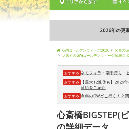
イベ
エリアから探す
2026年の
GW(ゴールデンウィーク)2026
関西のG
大阪府のGW(ゴールデンウィーク)観光ス
ネモフィラ
・
潮干狩り
・
おすすめ
【最大12連休も】202
おすすめ
避術をご紹介
今年のGWどこ行く！？
おすすめ
心斎橋BIGSTEP
の詳細データ