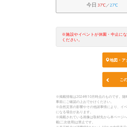
今日
37℃
／
27℃
※施設やイベントが休園・中止に
ください。
地図・ア
こ
※掲載情報は2024年10月時点のものです
事前にご確認の上おでかけください。
※自然災害の影響やその他諸事情により、イ
になる場合があります。
※掲載されている画像は取材先から本ページ
載(二次使用)は禁止です。