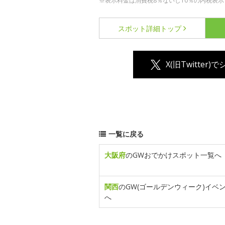
※表示料金は消費税8％ないし10％の内税表示
スポット詳細
トップ
X(旧Twitter)
一覧に戻る
大阪府
のGWおでかけスポット一覧へ
関西
のGW(ゴールデンウィーク)イベ
へ