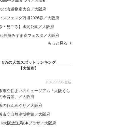
53回中之島まつり／大阪府
の北海道物産大会／大阪府
ハスフェスタ万博2026春／大阪府
桜・見ごろ】水間公園／大阪府
026貝塚みずま春フェスタ／大阪府
もっと見る
GWの人気スポットランキング
【大阪府】
2026/08/08 更新
阪市立住まいのミュージアム「大阪くら
の今昔館」／大阪府
阪のれんめぐり／大阪府
阪市立自然史博物館／大阪府
HK大阪放送局BKプラザ／大阪府