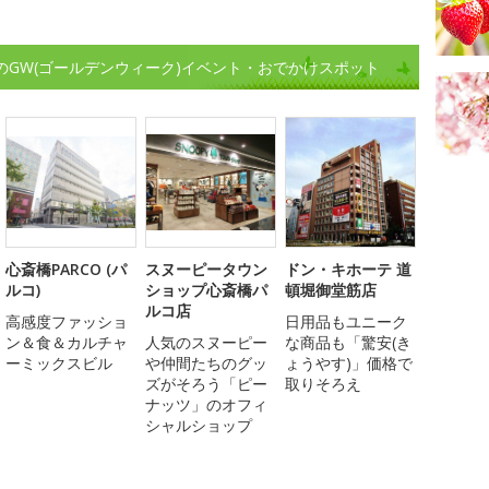
周辺のGW(ゴールデンウィーク)イベント・おでかけスポット
心斎橋PARCO (パ
スヌーピータウン
ドン・キホーテ 道
ルコ)
ショップ心斎橋パ
頓堀御堂筋店
ルコ店
高感度ファッショ
日用品もユニーク
ン＆食＆カルチャ
人気のスヌーピー
な商品も「驚安(き
ーミックスビル
や仲間たちのグッ
ょうやす)」価格で
ズがそろう「ピー
取りそろえ
ナッツ」のオフィ
シャルショップ