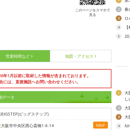
第
1
春
2
このページをスマホで
見る
ロ
3
【
4
2
5
営業時間など
地図・アクセス
026年1月以前に取材した情報が含まれております。
合には、直接施設へお問い合わせください。
大
1
詳細データ
し
大
2
BIGSTEP(ビッグステップ)
大
3
MAP
府
大阪市中央区西心斎橋1-6-14
N
4