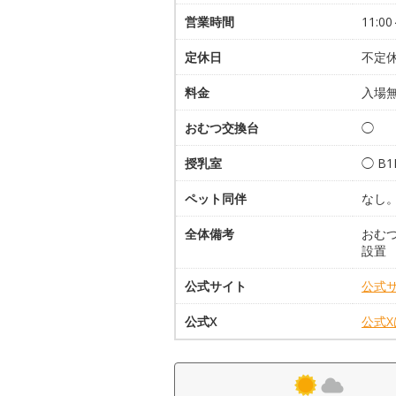
営業時間
11:0
定休日
不定
料金
入場
おむつ交換台
◯
授乳室
◯ B
ペット同伴
なし
全体備考
おむつ
設置
公式サイト
公式
公式X
公式