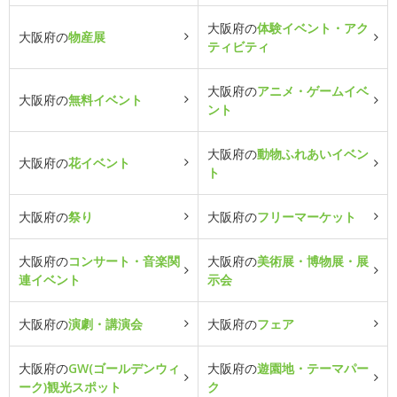
大阪府の
体験イベント・アク
大阪府の
物産展
ティビティ
大阪府の
アニメ・ゲームイベ
大阪府の
無料イベント
ント
大阪府の
動物ふれあいイベン
大阪府の
花イベント
ト
大阪府の
祭り
大阪府の
フリーマーケット
大阪府の
コンサート・音楽関
大阪府の
美術展・博物展・展
連イベント
示会
大阪府の
演劇・講演会
大阪府の
フェア
大阪府の
GW(ゴールデンウィ
大阪府の
遊園地・テーマパー
ーク)観光スポット
ク