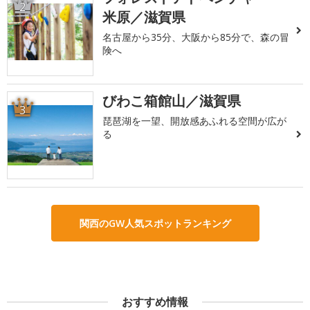
2
米原／滋賀県
名古屋から35分、大阪から85分で、森の冒
険へ
びわこ箱館山／滋賀県
3
琵琶湖を一望、開放感あふれる空間が広が
る
関西のGW人気スポットランキング
おすすめ情報