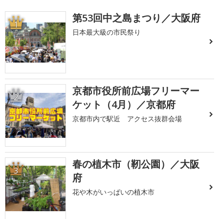
第53回中之島まつり／大阪府
1
日本最大級の市民祭り
京都市役所前広場フリーマー
2
ケット（4月）／京都府
京都市内で駅近 アクセス抜群会場
春の植木市（靭公園）／大阪
3
府
花や木がいっぱいの植木市