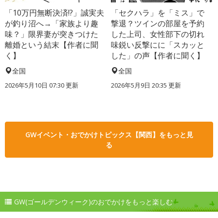
「10万円無断決済!?」誠実夫
「セクハラ」を「ミス」で
が釣り沼へ→「家族より趣
撃退？ツインの部屋を予約
味？」限界妻が突きつけた
した上司、女性部下の切れ
離婚という結末【作者に聞
味鋭い反撃にに「スカッと
く】
した」の声【作者に聞く】
全国
全国
2026年5月10日 07:30 更新
2026年5月9日 20:35 更新
GWイベント・おでかけトピックス【関西】をもっと見
る
GW(ゴールデンウィーク)のおでかけをもっと楽しむ