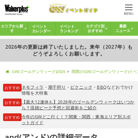
MENU
イベント
イベント
エリアから探
カテゴリ別
最新
カレンダー
ランキング
す
おすすめ
ニュース
2026年の更新は終了いたしました。来年（2027年）も
どうぞよろしくお願いします。
GW(ゴールデンウィーク)2026
関西のGW(ゴールデンウィーク)イ
ネモフィラ
・
潮干狩り
・
ピクニック
・
BBQ
などおでかけ
おすすめ
情報を大特集
【最大12連休も】2026年のゴールデンウィークはいつか
おすすめ
ら？混雑ピーク予想と回避術をご紹介
今年のGWどこ行く！？関東・関西・東海エリア別スポ
おすすめ
ットガイド
and(アンド)の詳細データ