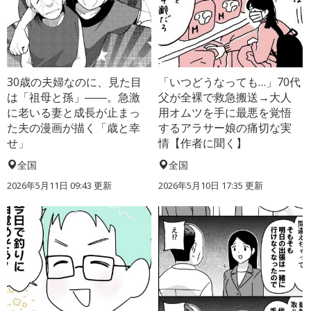
30歳の夫婦なのに、見た目
「いつどうなっても…」70代
は「祖母と孫」――。急激
父が全裸で救急搬送→大人
に老いる妻と成長が止まっ
用オムツを手に最悪を覚悟
た夫の漫画が描く「歳と幸
するアラサー娘の痛切な実
せ」
情【作者に聞く】
全国
全国
2026年5月11日 09:43 更新
2026年5月10日 17:35 更新