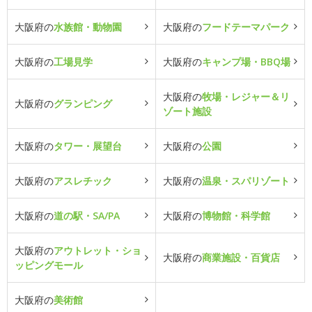
大阪府の
水族館・動物園
大阪府の
フードテーマパーク
大阪府の
工場見学
大阪府の
キャンプ場・BBQ場
大阪府の
牧場・レジャー＆リ
大阪府の
グランピング
ゾート施設
大阪府の
タワー・展望台
大阪府の
公園
大阪府の
アスレチック
大阪府の
温泉・スパリゾート
大阪府の
道の駅・SA/PA
大阪府の
博物館・科学館
大阪府の
アウトレット・ショ
大阪府の
商業施設・百貨店
ッピングモール
大阪府の
美術館