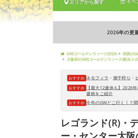
イベ
エリアから探す
2026年の
GW(ゴールデンウィーク)2026
関西のG
大阪府のGW(ゴールデンウィーク)観光ス
ネモフィラ
・
潮干狩り
・
おすすめ
【最大12連休も】202
おすすめ
避術をご紹介
今年のGWどこ行く！？
おすすめ
レゴランド(R)・
ー・センター大阪