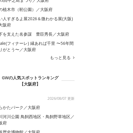
53回中之島まつり／大阪府
の植木市（靭公園）／大阪府
い人すぎるよ展2026＆微わかる展(大阪)
大阪府
下を支えた名参謀 豊臣秀長／大阪府
inale(フィナーレ) 縁あれば千里 〜56年間
りがとう〜／大阪府
もっと見る
GWの人気スポットランキング
【大阪府】
2026/08/07 更新
らかたパーク／大阪府
川河川公園 鳥飼西地区・鳥飼野草地区／
阪府
阪歴史博物館／大阪府