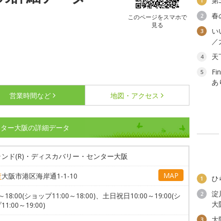
第
1
春
2
このページをスマホで
見る
い
3
／
天
4
F
5
あ
営業時間など
地図・アクセス
ンター大阪の詳細データ
ンド(R)・ディスカバリー・センター大阪
MAP
府
大阪市港区海岸通1-1-10
ひ
1
淀
2
0～18:00(ショップ11:00～18:00)、土日祝日10:00～19:00(シ
大
1:00～19:00)
大
3