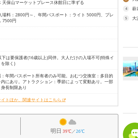
休 天保山マーケットプレース休館日に準ずる
萩
4
入場料：2800円～、年間パスポート：ライト 5000円、プレ
大
5
 7500円
。
以下は要保護者(16歳以上)同伴。大人だけの入場不可(特殊イ
を除く)
場：年間パスポート所有者のみ可能。おむつ交換室：多目的
レ内にあり。アトラクション：季節によって変動あり。一部
、身長制限あり
サイトほか、関連サイトはこちら
明日
39℃
／
26℃