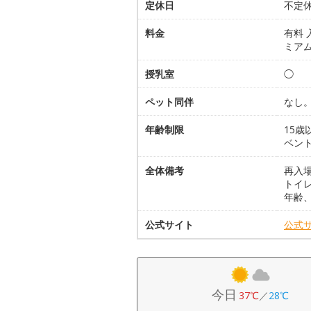
定休日
不定
料金
有料 
ミアム
授乳室
◯
ペット同伴
なし
年齢制限
15歳
ベント
全体備考
再入
トイ
年齢
公式サイト
公式
今日
37℃
／
28℃