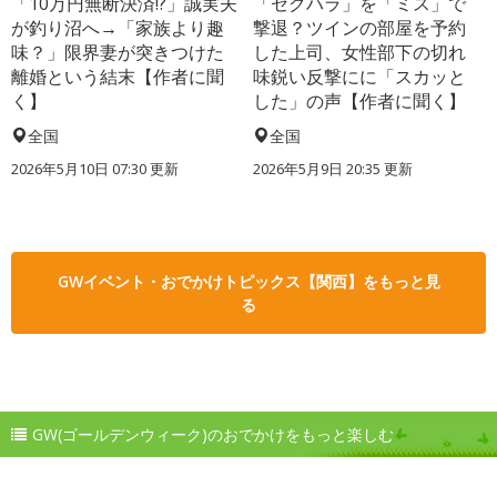
「10万円無断決済!?」誠実夫
「セクハラ」を「ミス」で
が釣り沼へ→「家族より趣
撃退？ツインの部屋を予約
味？」限界妻が突きつけた
した上司、女性部下の切れ
離婚という結末【作者に聞
味鋭い反撃にに「スカッと
く】
した」の声【作者に聞く】
全国
全国
2026年5月10日 07:30 更新
2026年5月9日 20:35 更新
GWイベント・おでかけトピックス【関西】をもっと見
る
GW(ゴールデンウィーク)のおでかけをもっと楽しむ