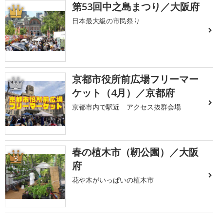
第53回中之島まつり／大阪府
1
日本最大級の市民祭り
京都市役所前広場フリーマー
2
ケット（4月）／京都府
京都市内で駅近 アクセス抜群会場
春の植木市（靭公園）／大阪
3
府
花や木がいっぱいの植木市