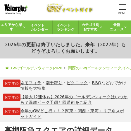
MENU
イベント
イベント
エリアから探
カテゴリ別
最新
カレンダー
ランキング
す
おすすめ
ニュース
2026年の更新は終了いたしました。来年（2027年）も
どうぞよろしくお願いします。
GW(ゴールデンウィーク)2026
関西のGW(ゴールデンウィーク)イ
ネモフィラ
・
潮干狩り
・
ピクニック
・
BBQ
などおでかけ
おすすめ
情報を大特集
【最大12連休も】2026年のゴールデンウィークはいつか
おすすめ
ら？混雑ピーク予想と回避術をご紹介
今年のGWどこ行く！？関東・関西・東海エリア別スポ
おすすめ
ットガイド
高槻阪急スクエアの詳細データ