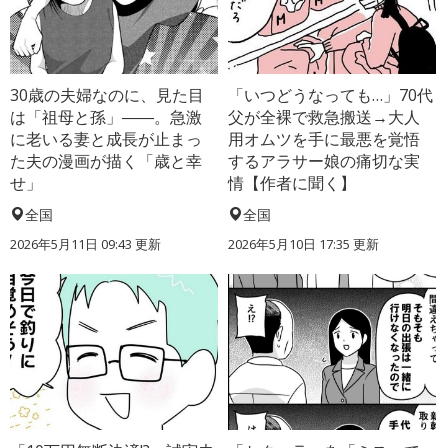
30歳の夫婦なのに、見た目
「いつどうなっても…」70代
は「祖母と孫」――。急激
父が全裸で救急搬送→大人
に老いる妻と成長が止まっ
用オムツを手に最悪を覚悟
た夫の漫画が描く「歳と幸
するアラサー娘の痛切な実
せ」
情【作者に聞く】
全国
全国
2026年5月11日 09:43 更新
2026年5月10日 17:35 更新