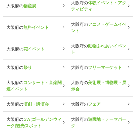
大阪府の
体験イベント・アク
大阪府の
物産展
ティビティ
大阪府の
アニメ・ゲームイベ
大阪府の
無料イベント
ント
大阪府の
動物ふれあいイベン
大阪府の
花イベント
ト
大阪府の
祭り
大阪府の
フリーマーケット
大阪府の
コンサート・音楽関
大阪府の
美術展・博物展・展
連イベント
示会
大阪府の
演劇・講演会
大阪府の
フェア
大阪府の
GW(ゴールデンウィ
大阪府の
遊園地・テーマパー
ーク)観光スポット
ク