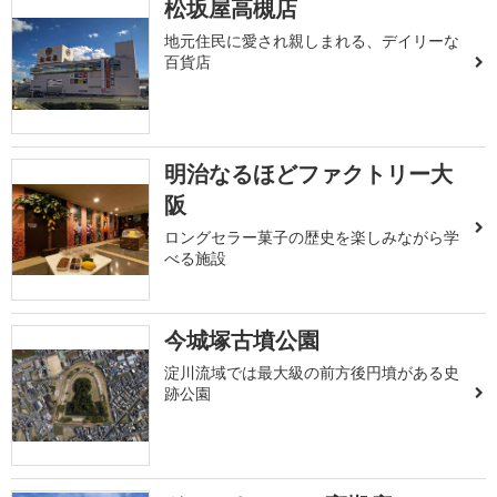
松坂屋高槻店
地元住民に愛され親しまれる、デイリーな
百貨店
明治なるほどファクトリー大
阪
ロングセラー菓子の歴史を楽しみながら学
べる施設
今城塚古墳公園
淀川流域では最大級の前方後円墳がある史
跡公園