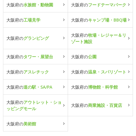
大阪府の
水族館・動物園
大阪府の
フードテーマパーク
大阪府の
工場見学
大阪府の
キャンプ場・BBQ場
大阪府の
牧場・レジャー＆リ
大阪府の
グランピング
ゾート施設
大阪府の
タワー・展望台
大阪府の
公園
大阪府の
アスレチック
大阪府の
温泉・スパリゾート
大阪府の
道の駅・SA/PA
大阪府の
博物館・科学館
大阪府の
アウトレット・ショ
大阪府の
商業施設・百貨店
ッピングモール
大阪府の
美術館