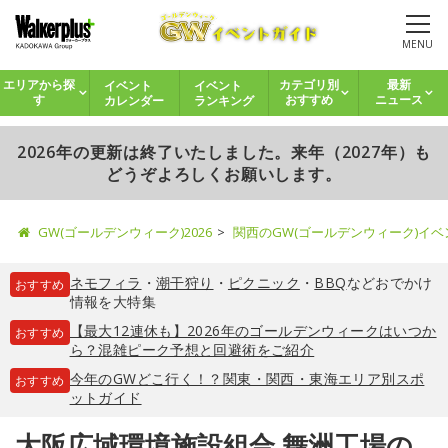
MENU
イベント
イベント
エリアから探
カテゴリ別
最新
カレンダー
ランキング
す
おすすめ
ニュース
2026年の更新は終了いたしました。来年（2027年）も
どうぞよろしくお願いします。
GW(ゴールデンウィーク)2026
関西のGW(ゴールデンウィーク)イ
ネモフィラ
・
潮干狩り
・
ピクニック
・
BBQ
などおでかけ
おすすめ
情報を大特集
【最大12連休も】2026年のゴールデンウィークはいつか
おすすめ
ら？混雑ピーク予想と回避術をご紹介
今年のGWどこ行く！？関東・関西・東海エリア別スポ
おすすめ
ットガイド
大阪広域環境施設組合 舞洲工場の