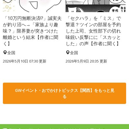
「10万円無断決済!?」誠実夫
「セクハラ」を「ミス」で
が釣り沼へ→「家族より趣
撃退？ツインの部屋を予約
味？」限界妻が突きつけた
した上司、女性部下の切れ
離婚という結末【作者に聞
味鋭い反撃にに「スカッと
く】
した」の声【作者に聞く】
全国
全国
2026年5月10日 07:30 更新
2026年5月9日 20:35 更新
GWイベント・おでかけトピックス【関西】をもっと見
る