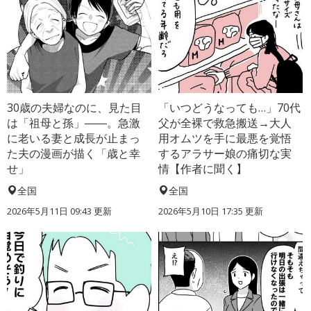
30歳の夫婦なのに、見た目
「いつどうなっても…」70代
は「祖母と孫」――。急激
父が全裸で救急搬送→大人
に老いる妻と成長が止まっ
用オムツを手に最悪を覚悟
た夫の漫画が描く「歳と幸
するアラサー娘の痛切な実
せ」
情【作者に聞く】
全国
全国
2026年5月11日 09:43 更新
2026年5月10日 17:35 更新