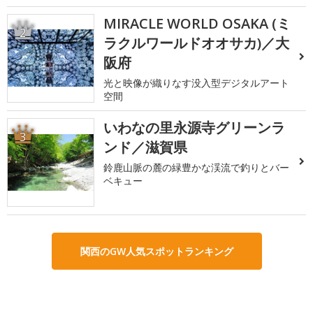
MIRACLE WORLD OSAKA (ミ
2
ラクルワールドオオサカ)／大
阪府
光と映像が織りなす没入型デジタルアート
空間
いわなの里永源寺グリーンラ
3
ンド／滋賀県
鈴鹿山脈の麓の緑豊かな渓流で釣りとバー
ベキュー
関西のGW人気スポットランキング