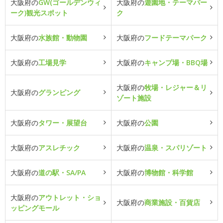
大阪府の
GW(ゴールデンウィ
大阪府の
遊園地・テーマパー
ーク)観光スポット
ク
大阪府の
水族館・動物園
大阪府の
フードテーマパーク
大阪府の
工場見学
大阪府の
キャンプ場・BBQ場
大阪府の
牧場・レジャー＆リ
大阪府の
グランピング
ゾート施設
大阪府の
タワー・展望台
大阪府の
公園
大阪府の
アスレチック
大阪府の
温泉・スパリゾート
大阪府の
道の駅・SA/PA
大阪府の
博物館・科学館
大阪府の
アウトレット・ショ
大阪府の
商業施設・百貨店
ッピングモール