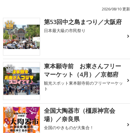
2026/08/10 更新
第53回中之島まつり／大阪府
1
日本最大級の市民祭り
東本願寺前 お東さんフリー
2
マーケット（4月）／京都府
観光スポット東本願寺前のフリーマーケッ
ト
全国大陶器市（橿原神宮会
3
場）／奈良県
全国のやきものが大集合！