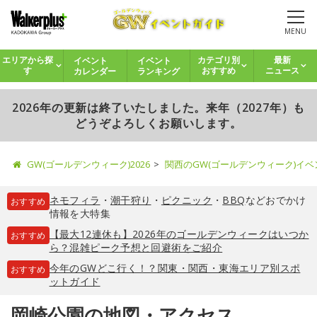
MENU
イベント
イベント
エリアから探
カテゴリ別
最新
カレンダー
ランキング
す
おすすめ
ニュース
2026年の更新は終了いたしました。来年（2027年）も
どうぞよろしくお願いします。
GW(ゴールデンウィーク)2026
関西のGW(ゴールデンウィーク)イ
ネモフィラ
・
潮干狩り
・
ピクニック
・
BBQ
などおでかけ
おすすめ
情報を大特集
【最大12連休も】2026年のゴールデンウィークはいつか
おすすめ
ら？混雑ピーク予想と回避術をご紹介
今年のGWどこ行く！？関東・関西・東海エリア別スポ
おすすめ
ットガイド
岡崎公園の地図・アクセス