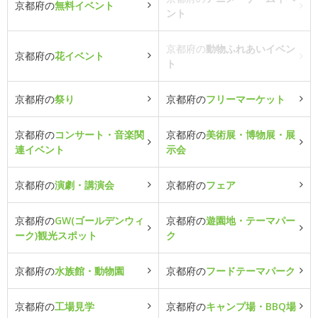
京都府の
無料イベント
ント
京都府の
動物ふれあいイベン
京都府の
花イベント
ト
京都府の
祭り
京都府の
フリーマーケット
京都府の
コンサート・音楽関
京都府の
美術展・博物展・展
連イベント
示会
京都府の
演劇・講演会
京都府の
フェア
京都府の
GW(ゴールデンウィ
京都府の
遊園地・テーマパー
ーク)観光スポット
ク
京都府の
水族館・動物園
京都府の
フードテーマパーク
京都府の
工場見学
京都府の
キャンプ場・BBQ場