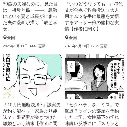
30歳の夫婦なのに、見た目
「いつどうなっても…」70代
は「祖母と孫」――。急激
父が全裸で救急搬送→大人
に老いる妻と成長が止まっ
用オムツを手に最悪を覚悟
た夫の漫画が描く「歳と幸
するアラサー娘の痛切な実
せ」
情【作者に聞く】
全国
全国
2026年5月11日 09:43 更新
2026年5月10日 17:35 更新
「10万円無断決済!?」誠実夫
「セクハラ」を「ミス」で
が釣り沼へ→「家族より趣
撃退？ツインの部屋を予約
味？」限界妻が突きつけた
した上司、女性部下の切れ
離婚という結末【作者に聞
味鋭い反撃にに「スカッと