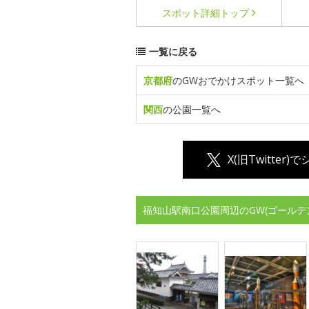
スポット詳細
トップ
一覧に戻る
京都府
のGWおでかけスポット一覧へ
関西
の公園一覧へ
X(旧Twitter)
福知山駅南口公園周辺のGW(ゴールデ