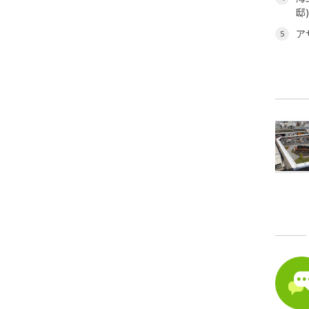
邸
ア
5