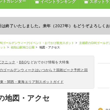
ントカレンダー
イベントランキング
スポットラ
更新は終了いたしました。来年（2027年）もどうぞよろしく
W(ゴールデンウィーク)イベント・おでかけ観光スポット
京都府のGW(ゴールデ
ポット
福知山駅南口公園
地図・アクセス
ピクニック
・
BBQ
などおでかけ情報を大特集
6年のゴールデンウィークはいつから？混雑ピーク予想と回
関東・関西・東海エリア別スポットガイド
の地図・アクセ