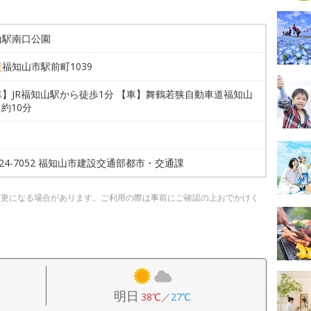
山駅南口公園
府
福知山市駅前町1039
】JR福知山駅から徒歩1分 【車】舞鶴若狭自動車道福知山
ら約10分
3-24-7052 福知山市建設交通部都市・交通課
変更になる場合があります。ご利用の際は事前にご確認の上おでかけく
明日
38℃
／
27℃