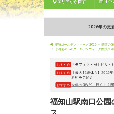
イベ
エリアから探す
2026年の
GW(ゴールデンウィーク)2026
関西のG
京都府のGW(ゴールデンウィーク)観光ス
ネモフィラ
・
潮干狩り
・
おすすめ
【最大12連休も】202
おすすめ
避術をご紹介
今年のGWどこ行く！？
おすすめ
福知山駅南口公園
ス