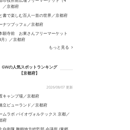
都市役所前広場フリーマーケット（4
）／京都府
と書で楽しむ百人一首の世界／京都府
ーナツブッフェ／京都府
本願寺前 お東さんフリーマーケット
4月）／京都府
もっと見る
GWの人気スポットランキング
【京都府】
2026/08/07 更新
置キャンプ場／京都府
橋立ビューランド／京都府
ームラボ バイオヴォルテックス 京都／
都府
上自衛隊 舞鶴地方総監部 会議所 (東郷