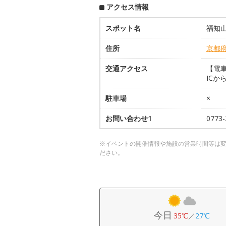
アクセス情報
スポット名
福知
住所
京都
交通アクセス
【電車
ICか
駐車場
×
お問い合わせ1
077
※イベントの開催情報や施設の営業時間等は
ださい。
今日
35℃
／
27℃