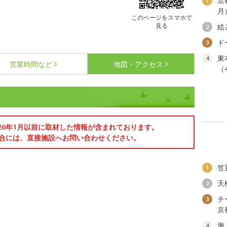
京
1
月
このページをスマホで
見る
絵
2
ド
3
東
4
営業時間など
地図・アクセス
（
026年1月以前に取材した情報が含まれております。
合には、直接施設へお問い合わせください。
笠
1
天
2
チ
3
京
海
4