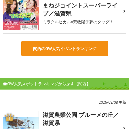
3
まねジョイントスーパーライ
ブ／滋賀県
ミラクルヒカル×荒牧陽子夢のタッグ！
関西のGW人気イベントランキング
GW人気スポットランキングから探す【関西】
2026/08/08 更新
滋賀農業公園 ブルーメの丘／
1
滋賀県