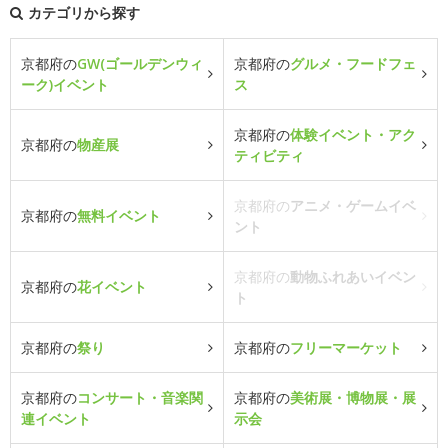
カテゴリから探す
京都府の
GW(ゴールデンウィ
京都府の
グルメ・フードフェ
ーク)イベント
ス
京都府の
体験イベント・アク
京都府の
物産展
ティビティ
京都府の
アニメ・ゲームイベ
京都府の
無料イベント
ント
京都府の
動物ふれあいイベン
京都府の
花イベント
ト
京都府の
祭り
京都府の
フリーマーケット
京都府の
コンサート・音楽関
京都府の
美術展・博物展・展
連イベント
示会