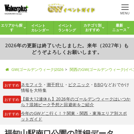
MENU
イベント
イベント
エリアから探
カテゴリ別
最新
カレンダー
ランキング
す
おすすめ
ニュース
2026年の更新は終了いたしました。来年（2027年）も
どうぞよろしくお願いします。
GW(ゴールデンウィーク)2026
関西のGW(ゴールデンウィーク)イ
ネモフィラ
・
潮干狩り
・
ピクニック
・
BBQ
などおでかけ
おすすめ
情報を大特集
【最大12連休も】2026年のゴールデンウィークはいつか
おすすめ
ら？混雑ピーク予想と回避術をご紹介
今年のGWどこ行く！？関東・関西・東海エリア別スポ
おすすめ
ットガイド
福知山駅南口公園の詳細データ