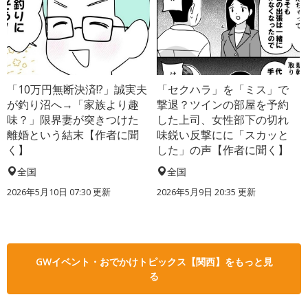
「10万円無断決済!?」誠実夫
「セクハラ」を「ミス」で
が釣り沼へ→「家族より趣
撃退？ツインの部屋を予約
味？」限界妻が突きつけた
した上司、女性部下の切れ
離婚という結末【作者に聞
味鋭い反撃にに「スカッと
く】
した」の声【作者に聞く】
全国
全国
2026年5月10日 07:30 更新
2026年5月9日 20:35 更新
GWイベント・おでかけトピックス【関西】をもっと見
る