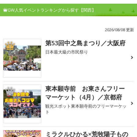
GW人気イベントランキングから探す【関西】
2026/08/08 更新
第53回中之島まつり／大阪府
1
日本最大級の市民祭り
東本願寺前 お東さんフリー
2
マーケット（4月）／京都府
観光スポット東本願寺前のフリーマーケッ
ト
ミラクルひかる×荒牧陽子もの