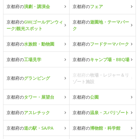
京都府の
演劇・講演会
京都府の
フェア
京都府の
GW(ゴールデンウィ
京都府の
遊園地・テーマパー
ーク)観光スポット
ク
京都府の
水族館・動物園
京都府の
フードテーマパーク
京都府の
工場見学
京都府の
キャンプ場・BBQ場
京都府の
牧場・レジャー＆リ
京都府の
グランピング
ゾート施設
京都府の
タワー・展望台
京都府の
公園
京都府の
アスレチック
京都府の
温泉・スパリゾート
京都府の
道の駅・SA/PA
京都府の
博物館・科学館