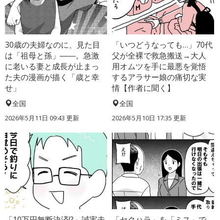
30歳の夫婦なのに、見た目
「いつどうなっても…」70代
は「祖母と孫」――。急激
父が全裸で救急搬送→大人
に老いる妻と成長が止まっ
用オムツを手に最悪を覚悟
た夫の漫画が描く「歳と幸
するアラサー娘の痛切な実
せ」
情【作者に聞く】
全国
全国
2026年5月11日 09:43 更新
2026年5月10日 17:35 更新
「10万円無断決済!?」誠実夫
「セクハラ」を「ミス」で