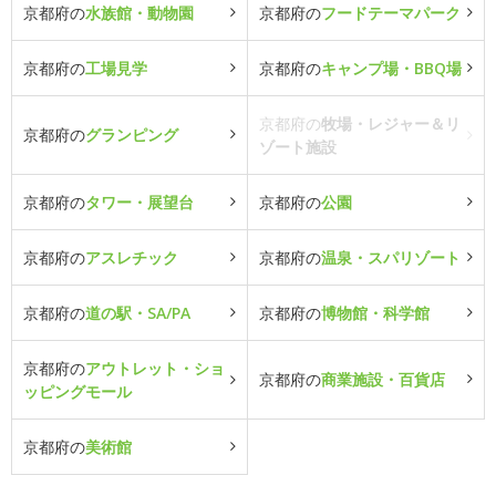
京都府の
水族館・動物園
京都府の
フードテーマパーク
京都府の
工場見学
京都府の
キャンプ場・BBQ場
京都府の
牧場・レジャー＆リ
京都府の
グランピング
ゾート施設
京都府の
タワー・展望台
京都府の
公園
京都府の
アスレチック
京都府の
温泉・スパリゾート
京都府の
道の駅・SA/PA
京都府の
博物館・科学館
京都府の
アウトレット・ショ
京都府の
商業施設・百貨店
ッピングモール
京都府の
美術館