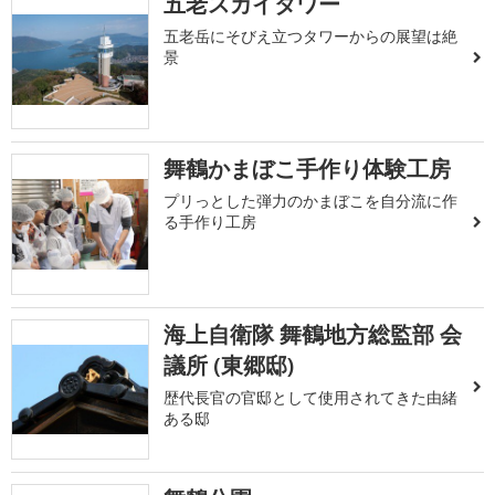
五老スカイタワー
五老岳にそびえ立つタワーからの展望は絶
景
舞鶴かまぼこ手作り体験工房
プリっとした弾力のかまぼこを自分流に作
る手作り工房
海上自衛隊 舞鶴地方総監部 会
議所 (東郷邸)
歴代長官の官邸として使用されてきた由緒
ある邸