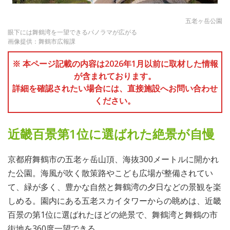
五老ヶ岳公園
眼下には舞鶴湾を一望できるパノラマが広がる
画像提供：舞鶴市広報課
※ 本ページ記載の内容は2026年1月以前に取材した情報
が含まれております。
詳細を確認されたい場合には、直接施設へお問い合わせ
ください。
近畿百景第1位に選ばれた絶景が自慢
京都府舞鶴市の五老ヶ岳山頂、海抜300メートルに開かれ
た公園。海風が吹く散策路やこども広場が整備されてい
て、緑が多く、豊かな自然と舞鶴湾の夕日などの景観を楽
しめる。園内にある五老スカイタワーからの眺めは、近畿
百景の第1位に選ばれたほどの絶景で、舞鶴湾と舞鶴の市
街地を360度一望できる。