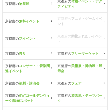
京都府の
体験イベント・アク
京都府の
物産展
ティビティ
京都府の
アニメ・ゲームイベ
京都府の
無料イベント
ント
京都府の
動物ふれあいイベン
京都府の
花イベント
ト
京都府の
祭り
京都府の
フリーマーケット
京都府の
コンサート・音楽関
京都府の
美術展・博物展・展
連イベント
示会
京都府の
演劇・講演会
京都府の
フェア
京都府の
GW(ゴールデンウィ
京都府の
遊園地・テーマパー
ーク)観光スポット
ク