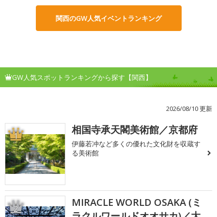
関西のGW人気イベントランキング
GW人気スポットランキングから探す【関西】
2026/08/10 更新
相国寺承天閣美術館／京都府
1
伊藤若冲など多くの優れた文化財を収蔵す
る美術館
MIRACLE WORLD OSAKA (ミ
2
ラクルワールドオオサカ)／大