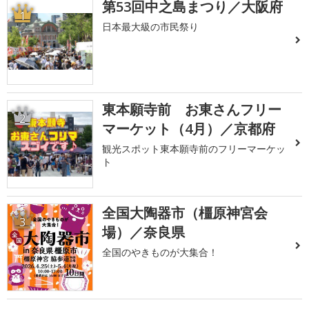
第53回中之島まつり／大阪府
1
日本最大級の市民祭り
東本願寺前 お東さんフリー
2
マーケット（4月）／京都府
観光スポット東本願寺前のフリーマーケッ
ト
全国大陶器市（橿原神宮会
3
場）／奈良県
全国のやきものが大集合！