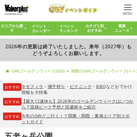
MENU
イベント
イベント
エリアから探
カテゴリ別
最新
カレンダー
ランキング
す
おすすめ
ニュース
2026年の更新は終了いたしました。来年（2027年）も
どうぞよろしくお願いします。
GW(ゴールデンウィーク)2026
関西のGW(ゴールデンウィーク)イ
ネモフィラ
・
潮干狩り
・
ピクニック
・
BBQ
などおでかけ
おすすめ
情報を大特集
【最大12連休も】2026年のゴールデンウィークはいつか
おすすめ
ら？混雑ピーク予想と回避術をご紹介
今年のGWどこ行く！？関東・関西・東海エリア別スポ
おすすめ
ットガイド
五老ヶ岳公園