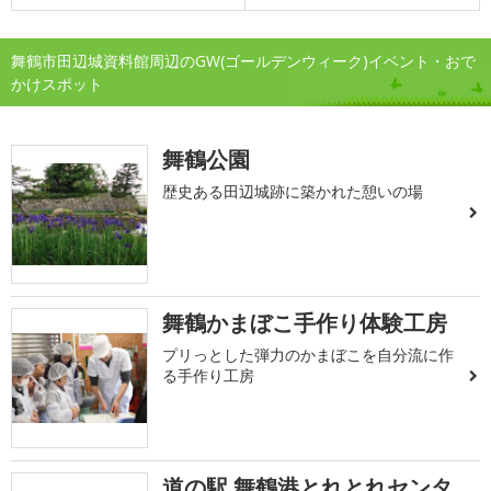
舞鶴市田辺城資料館周辺のGW(ゴールデンウィーク)イベント・おで
かけスポット
舞鶴公園
歴史ある田辺城跡に築かれた憩いの場
舞鶴かまぼこ手作り体験工房
プリっとした弾力のかまぼこを自分流に作
る手作り工房
道の駅 舞鶴港とれとれセンタ