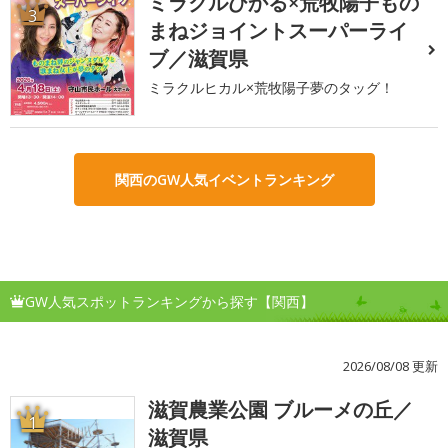
ミラクルひかる×荒牧陽子もの
3
まねジョイントスーパーライ
ブ／滋賀県
ミラクルヒカル×荒牧陽子夢のタッグ！
関西のGW人気イベントランキング
GW人気スポットランキングから探す【関西】
2026/08/08 更新
滋賀農業公園 ブルーメの丘／
1
滋賀県