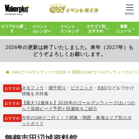
MENU
イベント
イベント
エリアから探
カテゴリ別
最新
カレンダー
ランキング
す
おすすめ
ニュース
2026年の更新は終了いたしました。来年（2027年）も
どうぞよろしくお願いします。
GW(ゴールデンウィーク)2026
関西のGW(ゴールデンウィーク)イ
ネモフィラ
・
潮干狩り
・
ピクニック
・
BBQ
などおでかけ
おすすめ
情報を大特集
【最大12連休も】2026年のゴールデンウィークはいつか
おすすめ
ら？混雑ピーク予想と回避術をご紹介
今年のGWどこ行く！？関東・関西・東海エリア別スポ
おすすめ
ットガイド
舞鶴市田辺城資料館