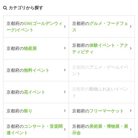
カテゴリから探す
京都府の
GW(ゴールデンウィ
京都府の
グルメ・フードフェ
ーク)イベント
ス
京都府の
体験イベント・アク
京都府の
物産展
ティビティ
京都府の
アニメ・ゲームイベ
京都府の
無料イベント
ント
京都府の
動物ふれあいイベン
京都府の
花イベント
ト
京都府の
祭り
京都府の
フリーマーケット
京都府の
コンサート・音楽関
京都府の
美術展・博物展・展
連イベント
示会