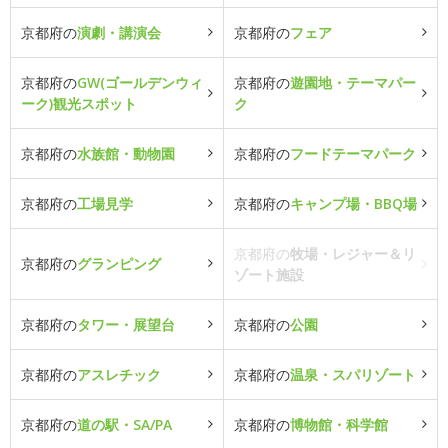
京都府の
演劇・講演会
京都府の
フェア
京都府の
GW(ゴールデンウィ
京都府の
遊園地・テーマパー
ーク)観光スポット
ク
京都府の
水族館・動物園
京都府の
フードテーマパーク
京都府の
工場見学
京都府の
キャンプ場・BBQ場
京都府の
牧場・レジャー＆リ
京都府の
グランピング
ゾート施設
京都府の
タワー・展望台
京都府の
公園
京都府の
アスレチック
京都府の
温泉・スパリゾート
京都府の
道の駅・SA/PA
京都府の
博物館・科学館