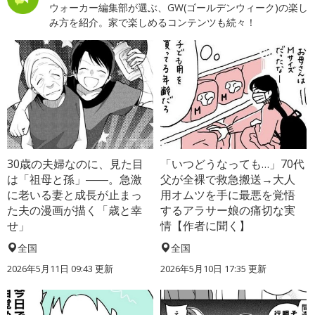
ウォーカー編集部が選ぶ、GW(ゴールデンウィーク)の楽し
み方を紹介。家で楽しめるコンテンツも続々！
30歳の夫婦なのに、見た目
「いつどうなっても…」70代
は「祖母と孫」――。急激
父が全裸で救急搬送→大人
に老いる妻と成長が止まっ
用オムツを手に最悪を覚悟
た夫の漫画が描く「歳と幸
するアラサー娘の痛切な実
せ」
情【作者に聞く】
全国
全国
2026年5月11日 09:43 更新
2026年5月10日 17:35 更新