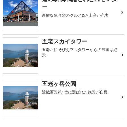
ー
新鮮な魚介類のグルメ&お土産が充実
五老スカイタワー
五老岳にそびえ立つタワーからの展望は絶
景
五老ヶ岳公園
近畿百景第1位に選ばれた絶景が自慢