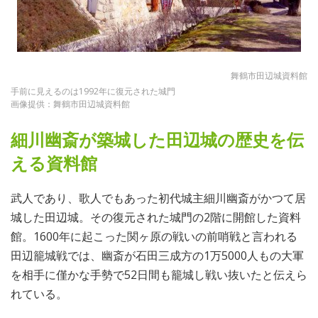
舞鶴市田辺城資料館
手前に見えるのは1992年に復元された城門
画像提供：舞鶴市田辺城資料館
細川幽斎が築城した田辺城の歴史を伝
える資料館
武人であり、歌人でもあった初代城主細川幽斎がかつて居
城した田辺城。その復元された城門の2階に開館した資料
館。1600年に起こった関ヶ原の戦いの前哨戦と言われる
田辺籠城戦では、幽斎が石田三成方の1万5000人もの大軍
を相手に僅かな手勢で52日間も籠城し戦い抜いたと伝えら
れている。