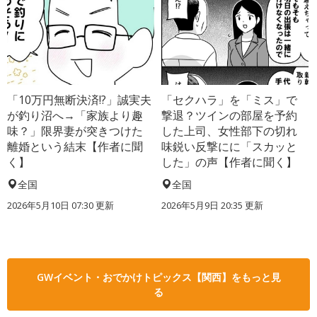
「10万円無断決済!?」誠実夫
「セクハラ」を「ミス」で
が釣り沼へ→「家族より趣
撃退？ツインの部屋を予約
味？」限界妻が突きつけた
した上司、女性部下の切れ
離婚という結末【作者に聞
味鋭い反撃にに「スカッと
く】
した」の声【作者に聞く】
全国
全国
2026年5月10日 07:30 更新
2026年5月9日 20:35 更新
GWイベント・おでかけトピックス【関西】をもっと見
る