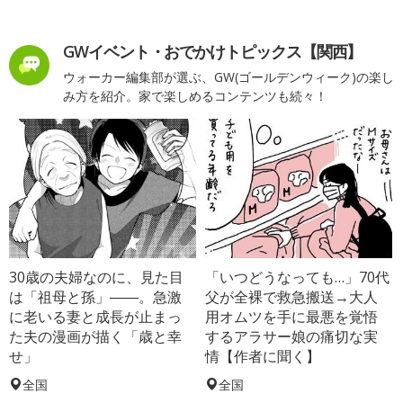
GWイベント・おでかけトピックス【関西】
ウォーカー編集部が選ぶ、GW(ゴールデンウィーク)の楽し
み方を紹介。家で楽しめるコンテンツも続々！
30歳の夫婦なのに、見た目
「いつどうなっても…」70代
は「祖母と孫」――。急激
父が全裸で救急搬送→大人
に老いる妻と成長が止まっ
用オムツを手に最悪を覚悟
た夫の漫画が描く「歳と幸
するアラサー娘の痛切な実
せ」
情【作者に聞く】
全国
全国