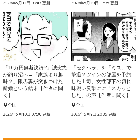
2026年5月11日 09:43 更新
2026年5月10日 17:35 更新
「10万円無断決済!?」誠実夫
「セクハラ」を「ミス」で
が釣り沼へ→「家族より趣
撃退？ツインの部屋を予約
味？」限界妻が突きつけた
した上司、女性部下の切れ
離婚という結末【作者に聞
味鋭い反撃にに「スカッと
く】
した」の声【作者に聞く】
全国
全国
2026年5月10日 07:30 更新
2026年5月9日 20:35 更新