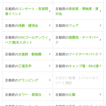
京都府の
コンサート・音楽関
京都府の
美術展・博物展・展
連イベント
示会
京都府の
演劇・講演会
京都府の
フェア
京都府の
GW(ゴールデンウィ
京都府の
遊園地・テーマパー
ーク)観光スポット
ク
京都府の
水族館・動物園
京都府の
フードテーマパーク
京都府の
工場見学
京都府の
キャンプ場・BBQ場
京都府の
牧場・レジャー＆リ
京都府の
グランピング
ゾート施設
京都府の
タワー・展望台
京都府の
公園