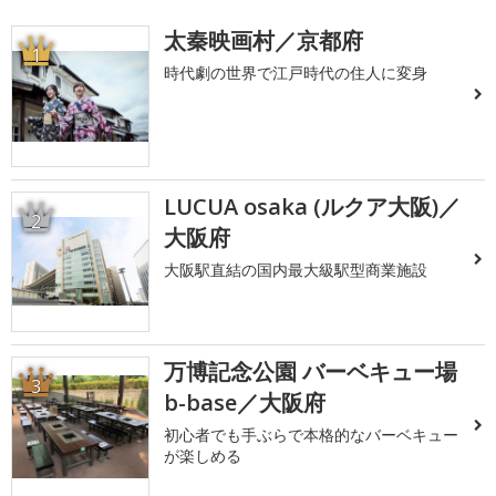
太秦映画村／京都府
1
時代劇の世界で江戸時代の住人に変身
LUCUA osaka (ルクア大阪)／
2
大阪府
大阪駅直結の国内最大級駅型商業施設
万博記念公園 バーベキュー場
3
b-base／大阪府
初心者でも手ぶらで本格的なバーベキュー
が楽しめる