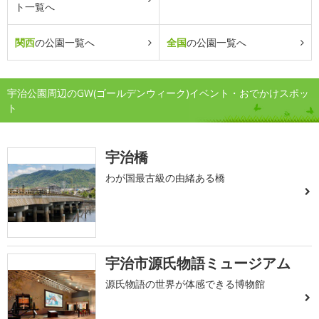
ト一覧へ
関西
の公園一覧へ
全国
の公園一覧へ
宇治公園周辺のGW(ゴールデンウィーク)イベント・おでかけスポッ
ト
宇治橋
わが国最古級の由緒ある橋
宇治市源氏物語ミュージアム
源氏物語の世界が体感できる博物館