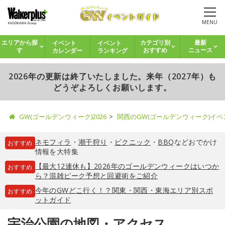
MENU
イベント
イベント
エリアから探
カテゴリ別
最新
カレンダー
ランキング
す
おすすめ
ニュース
2026年の更新は終了いたしました。来年（2027年）も
どうぞよろしくお願いします。
GW(ゴールデンウィーク)2026
関西のGW(ゴールデンウィーク)イ
ネモフィラ
・
潮干狩り
・
ピクニック
・
BBQ
などおでかけ
おすすめ
情報を大特集
【最大12連休も】2026年のゴールデンウィークはいつか
おすすめ
ら？混雑ピーク予想と回避術をご紹介
今年のGWどこ行く！？関東・関西・東海エリア別スポ
おすすめ
ットガイド
宇治公園の地図・アクセス