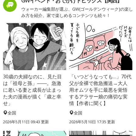
GWイベント・おでかけトピックス【関西】
ウォーカー編集部が選ぶ、GW(ゴールデンウィーク)の楽し
み方を紹介。家で楽しめるコンテンツも続々！
30歳の夫婦なのに、見た目
「いつどうなっても…」70代
は「祖母と孫」――。急激
父が全裸で救急搬送→大人
に老いる妻と成長が止まっ
用オムツを手に最悪を覚悟
た夫の漫画が描く「歳と幸
するアラサー娘の痛切な実
せ」
情【作者に聞く】
全国
全国
2026年5月11日 09:43 更新
2026年5月10日 17:35 更新