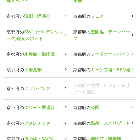
連イベント
示会
京都府の
演劇・講演会
京都府の
フェア
京都府の
GW(ゴールデンウィ
京都府の
遊園地・テーマパー
ーク)観光スポット
ク
京都府の
水族館・動物園
京都府の
フードテーマパーク
京都府の
工場見学
京都府の
キャンプ場・BBQ場
京都府の
牧場・レジャー＆リ
京都府の
グランピング
ゾート施設
京都府の
タワー・展望台
京都府の
公園
京都府の
アスレチック
京都府の
温泉・スパリゾート
京都府の
道の駅・SA/PA
京都府の
博物館・科学館