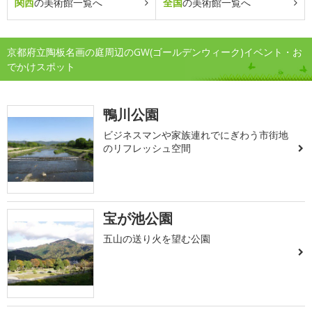
関西
の美術館一覧へ
全国
の美術館一覧へ
京都府立陶板名画の庭周辺のGW(ゴールデンウィーク)イベント・お
でかけスポット
鴨川公園
ビジネスマンや家族連れでにぎわう市街地
のリフレッシュ空間
宝が池公園
五山の送り火を望む公園