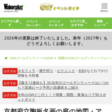
MENU
イベント
イベント
エリアから探
カテゴリ別
最新
カレンダー
ランキング
す
おすすめ
ニュース
2026年の更新は終了いたしました。来年（2027年）も
どうぞよろしくお願いします。
GW(ゴールデンウィーク)2026
関西のGW(ゴールデンウィーク)イ
ネモフィラ
・
潮干狩り
・
ピクニック
・
BBQ
などおでかけ
おすすめ
情報を大特集
【最大12連休も】2026年のゴールデンウィークはいつか
おすすめ
ら？混雑ピーク予想と回避術をご紹介
今年のGWどこ行く！？関東・関西・東海エリア別スポ
おすすめ
ットガイド
京都府立陶板名画の庭の地図・ア