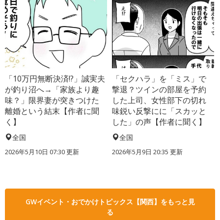
「10万円無断決済!?」誠実夫
「セクハラ」を「ミス」で
が釣り沼へ→「家族より趣
撃退？ツインの部屋を予約
味？」限界妻が突きつけた
した上司、女性部下の切れ
離婚という結末【作者に聞
味鋭い反撃にに「スカッと
く】
した」の声【作者に聞く】
全国
全国
2026年5月10日 07:30 更新
2026年5月9日 20:35 更新
GWイベント・おでかけトピックス【関西】をもっと見
る