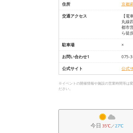
住所
京都
交通アクセス
【電
丸線
都市
ら徒歩
駐車場
×
お問い合わせ1
075-3
公式サイト
公式
※イベントの開催情報や施設の営業時間等は
ださい。
今日
35℃
／
27℃