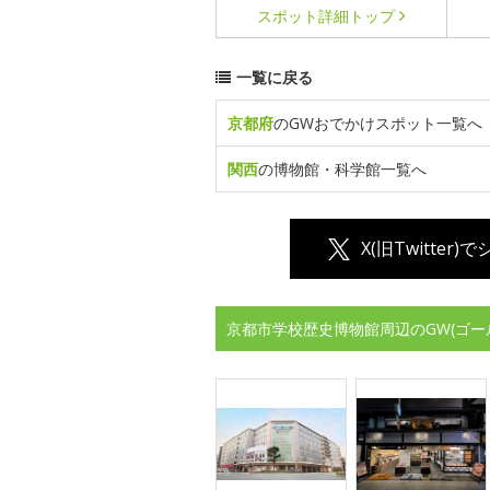
スポット詳細
トップ
一覧に戻る
京都府
のGWおでかけスポット一覧へ
関西
の博物館・科学館一覧へ
X(旧Twitter)
京都市学校歴史博物館周辺のGW(ゴー