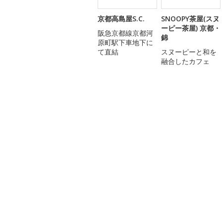
京都高島屋S.C.
SNOOPY茶屋(スヌ
ーピー茶屋) 京都・
阪急京都線京都河
錦
原町駅下車地下に
て直結
スヌーピーと和を
融合したカフェ