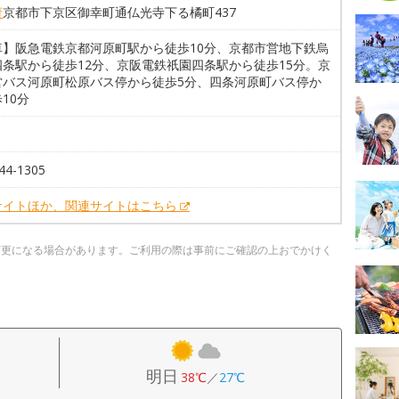
府
京都市下京区御幸町通仏光寺下る橘町437
車】阪急電鉄京都河原町駅から徒歩10分、京都市営地下鉄烏
四条駅から徒歩12分、京阪電鉄祇園四条駅から徒歩15分。京
営バス河原町松原バス停から徒歩5分、四条河原町バス停か
10分
44-1305
サイトほか、関連サイトはこちら
変更になる場合があります。ご利用の際は事前にご確認の上おでかけく
明日
38℃
／
27℃