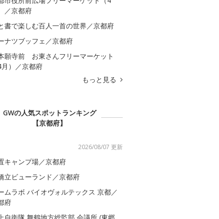
都市役所前広場フリーマーケット（4
）／京都府
と書で楽しむ百人一首の世界／京都府
ーナツブッフェ／京都府
本願寺前 お東さんフリーマーケット
4月）／京都府
もっと見る
GWの人気スポットランキング
【京都府】
2026/08/07 更新
置キャンプ場／京都府
橋立ビューランド／京都府
ームラボ バイオヴォルテックス 京都／
都府
上自衛隊 舞鶴地方総監部 会議所 (東郷