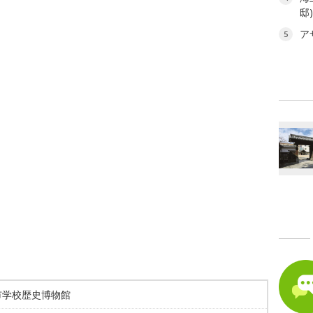
邸
ア
5
市学校歴史博物館