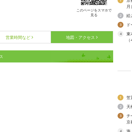
京
1
月
このページをスマホで
見る
絵
2
ド
3
東
4
営業時間など
地図・アクセス
（
ス
笠
1
天
2
チ
3
京
海
4