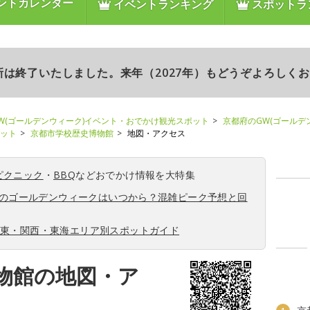
ントカレンダー
イベントランキング
スポットラ
更新は終了いたしました。来年（2027年）もどうぞよろしく
W(ゴールデンウィーク)イベント・おでかけ観光スポット
京都府のGW(ゴールデ
ポット
京都市学校歴史博物館
地図・アクセス
ピクニック
・
BBQ
などおでかけ情報を大特集
6年のゴールデンウィークはいつから？混雑ピーク予想と回
関東・関西・東海エリア別スポットガイド
物館の地図・ア