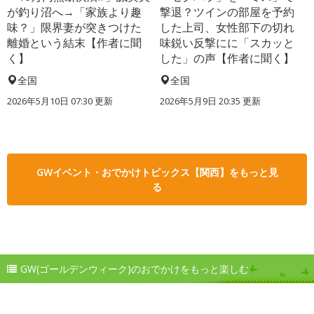
が釣り沼へ→「家族より趣
撃退？ツインの部屋を予約
味？」限界妻が突きつけた
した上司、女性部下の切れ
離婚という結末【作者に聞
味鋭い反撃にに「スカッと
く】
した」の声【作者に聞く】
全国
全国
2026年5月10日 07:30 更新
2026年5月9日 20:35 更新
GWイベント・おでかけトピックス【関西】をもっと見
る
GW(ゴールデンウィーク)のおでかけをもっと楽しむ