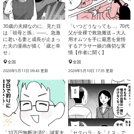
30歳の夫婦なのに、見た目
「いつどうなっても…」70代
は「祖母と孫」――。急激
父が全裸で救急搬送→大人
に老いる妻と成長が止まっ
用オムツを手に最悪を覚悟
た夫の漫画が描く「歳と幸
するアラサー娘の痛切な実
せ」
情【作者に聞く】
全国
全国
2026年5月11日 09:43 更新
2026年5月10日 17:35 更新
「10万円無断決済!?」誠実夫
「セクハラ」を「ミス」で