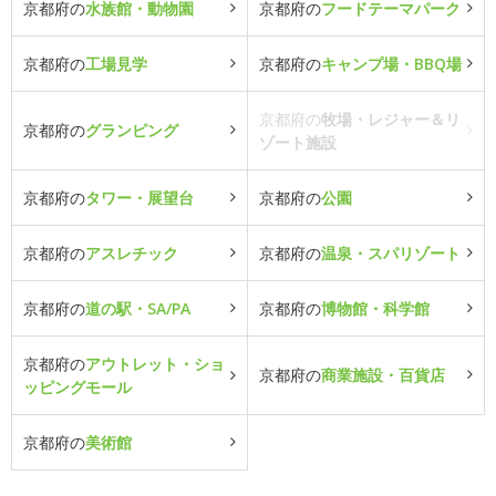
京都府の
水族館・動物園
京都府の
フードテーマパーク
京都府の
工場見学
京都府の
キャンプ場・BBQ場
京都府の
牧場・レジャー＆リ
京都府の
グランピング
ゾート施設
京都府の
タワー・展望台
京都府の
公園
京都府の
アスレチック
京都府の
温泉・スパリゾート
京都府の
道の駅・SA/PA
京都府の
博物館・科学館
京都府の
アウトレット・ショ
京都府の
商業施設・百貨店
ッピングモール
京都府の
美術館