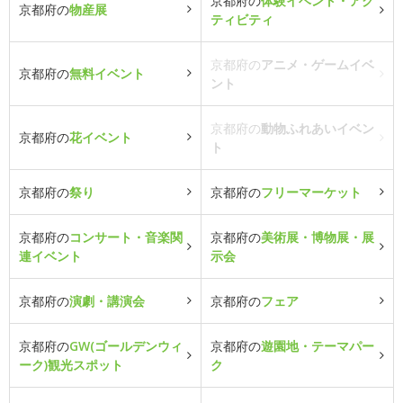
京都府の
体験イベント・アク
京都府の
物産展
ティビティ
京都府の
アニメ・ゲームイベ
京都府の
無料イベント
ント
京都府の
動物ふれあいイベン
京都府の
花イベント
ト
京都府の
祭り
京都府の
フリーマーケット
京都府の
コンサート・音楽関
京都府の
美術展・博物展・展
連イベント
示会
京都府の
演劇・講演会
京都府の
フェア
京都府の
GW(ゴールデンウィ
京都府の
遊園地・テーマパー
ーク)観光スポット
ク