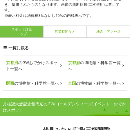
き、提供されたものとなります。画像の無断転載(二次使用)は禁止で
す。
※表示料金は消費税8％ないし10％の内税表示です。
スポット詳細
営業時間など
地図・アクセス
トップ
一覧に戻る
京都府
のGWおでかけスポッ
京都府
の博物館・科学館一覧
ト一覧へ
へ
関西
の博物館・科学館一覧へ
全国
の博物館・科学館一覧へ
月桂冠大倉記念館周辺のGW(ゴールデンウィーク)イベント・おでか
けスポット
伏見みなと広場(三栖閘門)