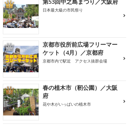
第53回中之島まつり／大阪府
1
日本最大級の市民祭り
京都市役所前広場フリーマー
2
ケット（4月）／京都府
京都市内で駅近 アクセス抜群会場
春の植木市（靭公園）／大阪
3
府
花や木がいっぱいの植木市