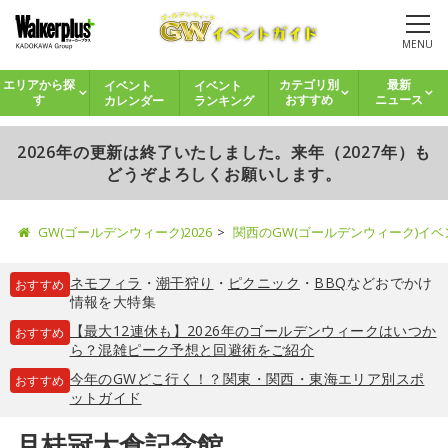
MENU
イベント
イベント
エリアから探
カテゴリ別
最新
カレンダー
ランキング
す
おすすめ
ニュース
2026年の更新は終了いたしました。来年（2027年）も
どうぞよろしくお願いします。
GW(ゴールデンウィーク)2026
関西のGW(ゴールデンウィーク)イ
ネモフィラ
・
潮干狩り
・
ピクニック
・
BBQ
などおでかけ
おすすめ
情報を大特集
【最大12連休も】2026年のゴールデンウィークはいつか
おすすめ
ら？混雑ピーク予想と回避術をご紹介
今年のGWどこ行く！？関東・関西・東海エリア別スポ
おすすめ
ットガイド
月桂冠大倉記念館