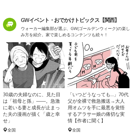
GWイベント・おでかけトピックス【関西】
ウォーカー編集部が選ぶ、GW(ゴールデンウィーク)の楽し
み方を紹介。家で楽しめるコンテンツも続々！
30歳の夫婦なのに、見た目
「いつどうなっても…」70代
は「祖母と孫」――。急激
父が全裸で救急搬送→大人
に老いる妻と成長が止まっ
用オムツを手に最悪を覚悟
た夫の漫画が描く「歳と幸
するアラサー娘の痛切な実
せ」
情【作者に聞く】
全国
全国