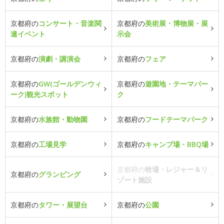
京都府の
コンサート・音楽関
京都府の
美術展・博物展・展
連イベント
示会
京都府の
演劇・講演会
京都府の
フェア
京都府の
GW(ゴールデンウィ
京都府の
遊園地・テーマパー
ーク)観光スポット
ク
京都府の
水族館・動物園
京都府の
フードテーマパーク
京都府の
工場見学
京都府の
キャンプ場・BBQ場
京都府の
牧場・レジャー＆リ
京都府の
グランピング
ゾート施設
京都府の
タワー・展望台
京都府の
公園