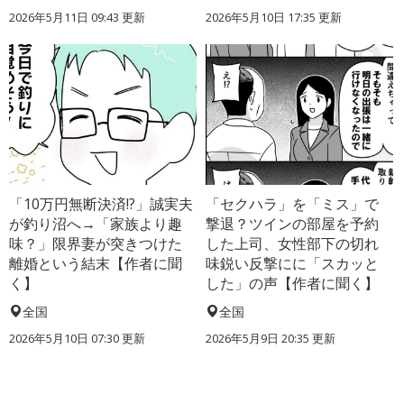
2026年5月11日 09:43 更新
2026年5月10日 17:35 更新
「10万円無断決済!?」誠実夫
「セクハラ」を「ミス」で
が釣り沼へ→「家族より趣
撃退？ツインの部屋を予約
味？」限界妻が突きつけた
した上司、女性部下の切れ
離婚という結末【作者に聞
味鋭い反撃にに「スカッと
く】
した」の声【作者に聞く】
全国
全国
2026年5月10日 07:30 更新
2026年5月9日 20:35 更新