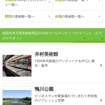
ト一覧へ
関西
の美術館一覧へ
全国
の美術館一覧へ
相国寺承天閣美術館周辺のGW(ゴールデンウィーク)イベント・おで
かけスポット
井村美術館
1900年代前後のアンティークを中心に展
示・販売
鴨川公園
ビジネスマンや家族連れでにぎわう市街地
のリフレッシュ空間