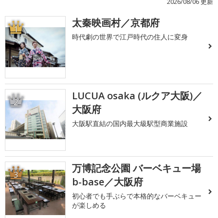
2026/08/06 更新
太秦映画村／京都府
1
時代劇の世界で江戸時代の住人に変身
LUCUA osaka (ルクア大阪)／
2
大阪府
大阪駅直結の国内最大級駅型商業施設
万博記念公園 バーベキュー場
3
b-base／大阪府
初心者でも手ぶらで本格的なバーベキュー
が楽しめる