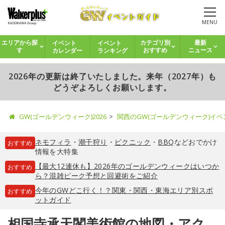
MENU
イベント
イベント
エリアから探
カテゴリ別
最新
カレンダー
ランキング
す
おすすめ
ニュース
2026年の更新は終了いたしました。来年（2027年）も
どうぞよろしくお願いします。
GW(ゴールデンウィーク)2026
関西のGW(ゴールデンウィーク)イ
ネモフィラ
・
潮干狩り
・
ピクニック
・
BBQ
などおでかけ
おすすめ
情報を大特集
【最大12連休も】2026年のゴールデンウィークはいつか
おすすめ
ら？混雑ピーク予想と回避術をご紹介
今年のGWどこ行く！？関東・関西・東海エリア別スポ
おすすめ
ットガイド
相国寺承天閣美術館の地図・アク