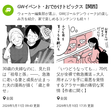
GWイベント・おでかけトピックス【関西】
ウォーカー編集部が選ぶ、GW(ゴールデンウィーク)の楽し
み方を紹介。家で楽しめるコンテンツも続々！
30歳の夫婦なのに、見た目
「いつどうなっても…」70代
は「祖母と孫」――。急激
父が全裸で救急搬送→大人
に老いる妻と成長が止まっ
用オムツを手に最悪を覚悟
た夫の漫画が描く「歳と幸
するアラサー娘の痛切な実
せ」
情【作者に聞く】
全国
全国
2026年5月11日 09:43 更新
2026年5月10日 17:35 更新