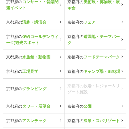
京都府の
コンサート・音楽関
京都府の
美術展・博物展・展
連イベント
示会
京都府の
演劇・講演会
京都府の
フェア
京都府の
GW(ゴールデンウィ
京都府の
遊園地・テーマパー
ーク)観光スポット
ク
京都府の
水族館・動物園
京都府の
フードテーマパーク
京都府の
工場見学
京都府の
キャンプ場・BBQ場
京都府の
牧場・レジャー＆リ
京都府の
グランピング
ゾート施設
京都府の
タワー・展望台
京都府の
公園
京都府の
アスレチック
京都府の
温泉・スパリゾート