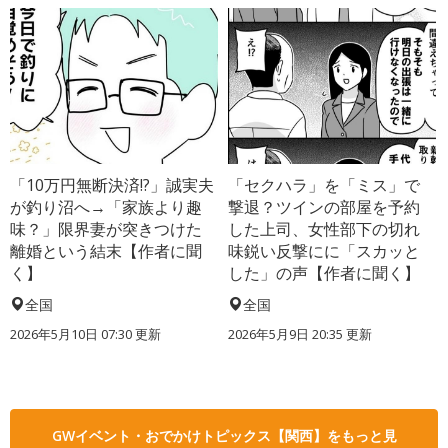
「10万円無断決済!?」誠実夫
「セクハラ」を「ミス」で
が釣り沼へ→「家族より趣
撃退？ツインの部屋を予約
味？」限界妻が突きつけた
した上司、女性部下の切れ
離婚という結末【作者に聞
味鋭い反撃にに「スカッと
く】
した」の声【作者に聞く】
全国
全国
2026年5月10日 07:30 更新
2026年5月9日 20:35 更新
GWイベント・おでかけトピックス【関西】をもっと見