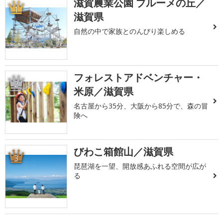
滋賀農業公園 ブルーメの丘／
1
滋賀県
自然の中で家族とのんびり楽しめる
フォレストアドベンチャー・
2
米原／滋賀県
名古屋から35分、大阪から85分で、森の冒
険へ
びわこ箱館山／滋賀県
3
琵琶湖を一望、開放感あふれる空間が広が
る