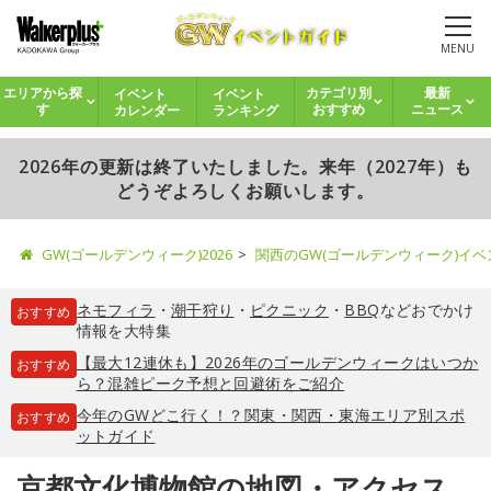
MENU
イベント
イベント
エリアから探
カテゴリ別
最新
カレンダー
ランキング
す
おすすめ
ニュース
2026年の更新は終了いたしました。来年（2027年）も
どうぞよろしくお願いします。
GW(ゴールデンウィーク)2026
関西のGW(ゴールデンウィーク)イ
ネモフィラ
・
潮干狩り
・
ピクニック
・
BBQ
などおでかけ
おすすめ
情報を大特集
【最大12連休も】2026年のゴールデンウィークはいつか
おすすめ
ら？混雑ピーク予想と回避術をご紹介
今年のGWどこ行く！？関東・関西・東海エリア別スポ
おすすめ
ットガイド
京都文化博物館の地図・アクセス