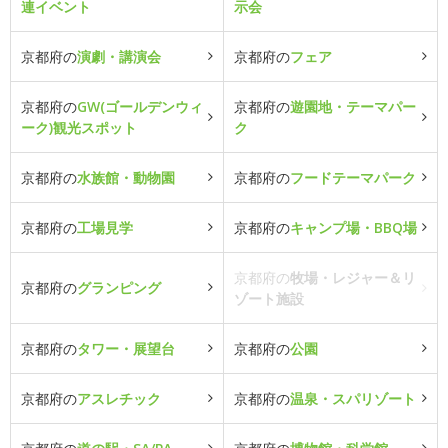
連イベント
示会
京都府の
演劇・講演会
京都府の
フェア
京都府の
GW(ゴールデンウィ
京都府の
遊園地・テーマパー
ーク)観光スポット
ク
京都府の
水族館・動物園
京都府の
フードテーマパーク
京都府の
工場見学
京都府の
キャンプ場・BBQ場
京都府の
牧場・レジャー＆リ
京都府の
グランピング
ゾート施設
京都府の
タワー・展望台
京都府の
公園
京都府の
アスレチック
京都府の
温泉・スパリゾート