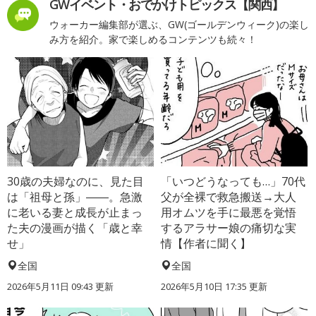
GWイベント・おでかけトピックス【関西】
ウォーカー編集部が選ぶ、GW(ゴールデンウィーク)の楽し
み方を紹介。家で楽しめるコンテンツも続々！
30歳の夫婦なのに、見た目
「いつどうなっても…」70代
は「祖母と孫」――。急激
父が全裸で救急搬送→大人
に老いる妻と成長が止まっ
用オムツを手に最悪を覚悟
た夫の漫画が描く「歳と幸
するアラサー娘の痛切な実
せ」
情【作者に聞く】
全国
全国
2026年5月11日 09:43 更新
2026年5月10日 17:35 更新