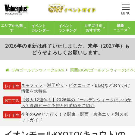
MENU
イベント
イベント
エリアから探
カテゴリ別
最新
カレンダー
ランキング
す
おすすめ
ニュース
2026年の更新は終了いたしました。来年（2027年）も
どうぞよろしくお願いします。
GW(ゴールデンウィーク)2026
関西のGW(ゴールデンウィーク)イ
ネモフィラ
・
潮干狩り
・
ピクニック
・
BBQ
などおでかけ
おすすめ
情報を大特集
【最大12連休も】2026年のゴールデンウィークはいつか
おすすめ
ら？混雑ピーク予想と回避術をご紹介
今年のGWどこ行く！？関東・関西・東海エリア別スポ
おすすめ
ットガイド
イオンモールKYOTO(キョウト)の