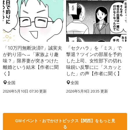
「10万円無断決済!?」誠実夫
「セクハラ」を「ミス」で
が釣り沼へ→「家族より趣
撃退？ツインの部屋を予約
味？」限界妻が突きつけた
した上司、女性部下の切れ
離婚という結末【作者に聞
味鋭い反撃にに「スカッと
く】
した」の声【作者に聞く】
全国
全国
2026年5月10日 07:30 更新
2026年5月9日 20:35 更新
GWイベント・おでかけトピックス【関西】をもっと見
る