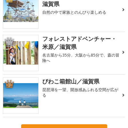
滋賀県
自然の中で家族とのんびり楽しめる
フォレストアドベンチャー・
2
米原／滋賀県
名古屋から35分、大阪から85分で、森の冒
険へ
びわこ箱館山／滋賀県
3
琵琶湖を一望、開放感あふれる空間が広が
る