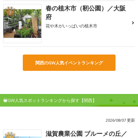
春の植木市（靭公園）／大阪
3
府
花や木がいっぱいの植木市
関西のGW人気イベントランキング
GW人気スポットランキングから探す【関西】
2026/08/07 更新
滋賀農業公園 ブルーメの丘／
1