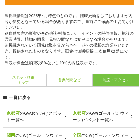
※掲載情報は2026年4月時点のものです。随時更新をしておりますが内
容が変更となっている場合がありますので、事前にご確認の上おでかけ
ください。
※自然災害の影響やその他諸事情により、イベントの開催情報、施設の
営業時間、植物の開花・見頃期間などは変更になる場合があります。
※掲載されている画像は取材先から本ページへの掲載の許諾をいただ
き、提供されたものとなります。画像の無断転載(二次使用)は禁止で
す。
※表示料金は消費税8％ないし10％の内税表示です。
スポット詳細
営業時間など
地図・アクセス
トップ
一覧に戻る
京都府
のGWおでかけスポッ
京都府
のGW(ゴールデンウィ
ト一覧へ
ーク)イベント一覧へ
関西
のGW(ゴールデンウィー
全国
のGW(ゴールデンウィー