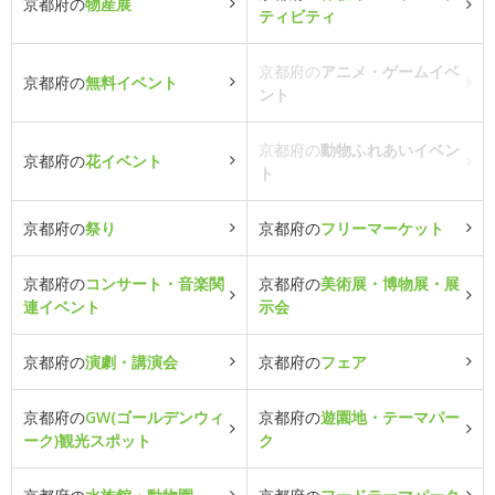
京都府の
物産展
ティビティ
京都府の
アニメ・ゲームイベ
京都府の
無料イベント
ント
京都府の
動物ふれあいイベン
京都府の
花イベント
ト
京都府の
祭り
京都府の
フリーマーケット
京都府の
コンサート・音楽関
京都府の
美術展・博物展・展
連イベント
示会
京都府の
演劇・講演会
京都府の
フェア
京都府の
GW(ゴールデンウィ
京都府の
遊園地・テーマパー
ーク)観光スポット
ク