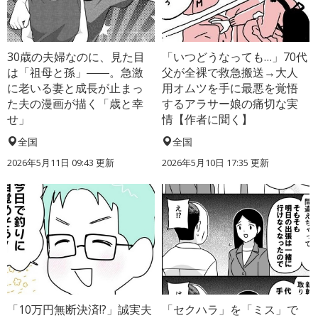
30歳の夫婦なのに、見た目
「いつどうなっても…」70代
は「祖母と孫」――。急激
父が全裸で救急搬送→大人
に老いる妻と成長が止まっ
用オムツを手に最悪を覚悟
た夫の漫画が描く「歳と幸
するアラサー娘の痛切な実
せ」
情【作者に聞く】
全国
全国
2026年5月11日 09:43 更新
2026年5月10日 17:35 更新
「10万円無断決済!?」誠実夫
「セクハラ」を「ミス」で