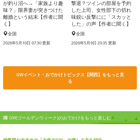
が釣り沼へ→「家族より趣
撃退？ツインの部屋を予約
味？」限界妻が突きつけた
した上司、女性部下の切れ
離婚という結末【作者に聞
味鋭い反撃にに「スカッと
く】
した」の声【作者に聞く】
全国
全国
2026年5月10日 07:30 更新
2026年5月9日 20:35 更新
GWイベント・おでかけトピックス【関西】をもっと見
る
GW(ゴールデンウィーク)のおでかけをもっと楽しむ
編集部おすすめの「今年のGW」の楽しみ方を紹介