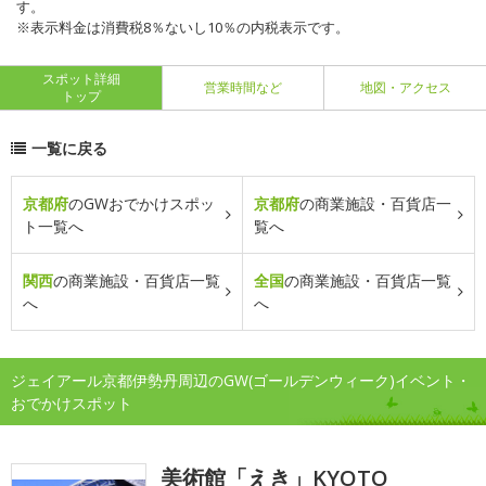
す。
※表示料金は消費税8％ないし10％の内税表示です。
スポット詳細
営業時間など
地図・アクセス
トップ
一覧に戻る
京都府
のGWおでかけスポッ
京都府
の商業施設・百貨店一
ト一覧へ
覧へ
関西
の商業施設・百貨店一覧
全国
の商業施設・百貨店一覧
へ
へ
ジェイアール京都伊勢丹周辺のGW(ゴールデンウィーク)イベント・
おでかけスポット
美術館「えき」KYOTO