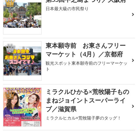
1
日本最大級の市民祭り
東本願寺前 お東さんフリー
2
マーケット（4月）／京都府
観光スポット東本願寺前のフリーマーケッ
ト
ミラクルひかる×荒牧陽子もの
3
まねジョイントスーパーライ
ブ／滋賀県
ミラクルヒカル×荒牧陽子夢のタッグ！