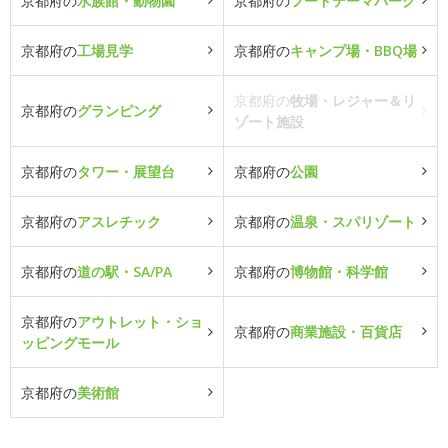
京都府の
水族館・動物園
京都府の
フードテーマパーク
京都府の
工場見学
京都府の
キャンプ場・BBQ場
京都府の
牧場・レジャー＆リ
京都府の
グランピング
ゾート施設
京都府の
タワー・展望台
京都府の
公園
京都府の
アスレチック
京都府の
温泉・スパリゾート
京都府の
道の駅・SA/PA
京都府の
博物館・科学館
京都府の
アウトレット・ショ
京都府の
商業施設・百貨店
ッピングモール
京都府の
美術館