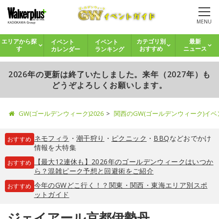
MENU
イベント
イベント
エリアから探
カテゴリ別
最新
カレンダー
ランキング
す
おすすめ
ニュース
2026年の更新は終了いたしました。来年（2027年）も
どうぞよろしくお願いします。
GW(ゴールデンウィーク)2026
関西のGW(ゴールデンウィーク)イ
ネモフィラ
・
潮干狩り
・
ピクニック
・
BBQ
などおでかけ
おすすめ
情報を大特集
【最大12連休も】2026年のゴールデンウィークはいつか
おすすめ
ら？混雑ピーク予想と回避術をご紹介
今年のGWどこ行く！？関東・関西・東海エリア別スポ
おすすめ
ットガイド
ジェイアール京都伊勢丹