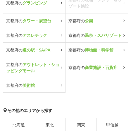
京都府の
グランピング
ゾート施設
京都府の
タワー・展望台
京都府の
公園
京都府の
アスレチック
京都府の
温泉・スパリゾート
京都府の
道の駅・SA/PA
京都府の
博物館・科学館
京都府の
アウトレット・ショ
京都府の
商業施設・百貨店
ッピングモール
京都府の
美術館
その他のエリアから探す
北海道
東北
関東
甲信越