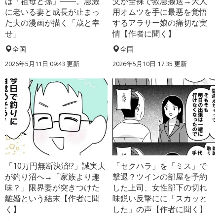
は「祖母と孫」――。急激
父が全裸で救急搬送→大人
に老いる妻と成長が止まっ
用オムツを手に最悪を覚悟
た夫の漫画が描く「歳と幸
するアラサー娘の痛切な実
せ」
情【作者に聞く】
全国
全国
2026年5月11日 09:43 更新
2026年5月10日 17:35 更新
「10万円無断決済!?」誠実夫
「セクハラ」を「ミス」で
が釣り沼へ→「家族より趣
撃退？ツインの部屋を予約
味？」限界妻が突きつけた
した上司、女性部下の切れ
離婚という結末【作者に聞
味鋭い反撃にに「スカッと
く】
した」の声【作者に聞く】